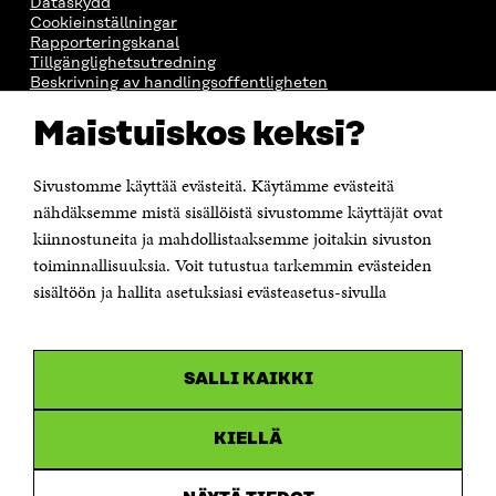
Dataskydd
Cookieinställningar
Rapporteringskanal
Tillgänglighetsutredning
Beskrivning av handlingsoffentligheten
Sitra's digitala kommunikation och webbtjänster
Maistuiskos keksi?
KONTAKTA OSS
Jubileumsfonden för Finlands självständighet Sitra
Sivustomme käyttää evästeitä. Käytämme evästeitä
Östersjögatan 11–13, PB 160,
nähdäksemme mistä sisällöistä sivustomme käyttäjät ovat
00181 Helsingfors
kiinnostuneita ja mahdollistaaksemme joitakin sivuston
Tfn +358 294 618 991
toiminnallisuuksia. Voit tutustua tarkemmin evästeiden
Personalens e-postadresser har formen:
sisältöön ja hallita asetuksiasi evästeasetus-sivulla
fornamn.efternamn@sitra.fi
KANALER
SALLI KAIKKI
Facebook
Öppnas
i
Linkedin
ett
KIELLÄ
Öppnas
nytt
i
fönster
Youtube
ett
Öppnas