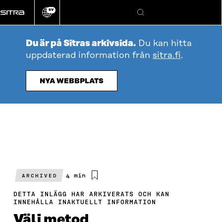
Gå
SV
direkt
Ändra
Sök
webbplatsens
till
språk
innehållet
Du är på Sitras arkivsida.
Du kan hitta
uppdaterad information från
sitra.fi
.
NYA WEBBPLATS
Beräknad
4 min
ARCHIVED
läsningstid
DETTA INLÄGG HAR ARKIVERATS OCH KAN
INNEHÅLLA INAKTUELLT INFORMATION
Välj metod