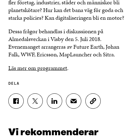
fler företag, industrier, städer och människor bli
planetskötare? Hur kan det bana väg för goda och
starka policies? Kan digitaliseringen bli en motor?
Dessa frågor behandlas i diskussionen på
Almedalsveckan i Visby den 5. Juli 2018.
Evenemanget arrangeras av Future Earth, Johan
Falk, WWF, Ericsson, MapLauncher och Sitra.
Läs mer om programmet
.
DELA
D
D
D
D
K
E
E
E
E
O
L
L
L
L
P
A
A
A
A
I
P
P
P
V
E
Vi rekommenderar
Å
Å
Å
I
R
F
T
L
A
A