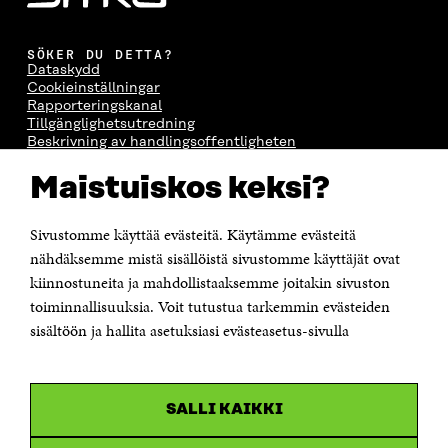
SÖKER DU DETTA?
Dataskydd
Cookieinställningar
Rapporteringskanal
Tillgänglighetsutredning
Beskrivning av handlingsoffentligheten
Sitra's digitala kommunikation och webbtjänster
Maistuiskos keksi?
KONTAKTA OSS
Jubileumsfonden för Finlands självständighet Sitra
Sivustomme käyttää evästeitä. Käytämme evästeitä
Östersjögatan 11–13, PB 160,
nähdäksemme mistä sisällöistä sivustomme käyttäjät ovat
00181 Helsingfors
kiinnostuneita ja mahdollistaaksemme joitakin sivuston
Tfn +358 294 618 991
toiminnallisuuksia. Voit tutustua tarkemmin evästeiden
Personalens e-postadresser har formen:
sisältöön ja hallita asetuksiasi evästeasetus-sivulla
fornamn.efternamn@sitra.fi
KANALER
SALLI KAIKKI
Facebook
Öppnas
i