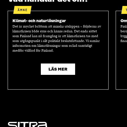
T
E
T
E
E
R
E
R
ÄMNE
R
R
Klimat- och naturlösningar
Oms
Det är mycket bråttom att minska utsläppen – följderna av
Finl
klimatkrisen både syns och känns redan. Det enda sättet
bero
som Finland kan nå framgång är att klimatkrisen tas med
bygg
som utgångspunkt i allt politiskt beslutsfattande. Vi samlar
fina
information om klimatlösningar som också samtidigt
medför välfärd för Finland.
LÄS MER