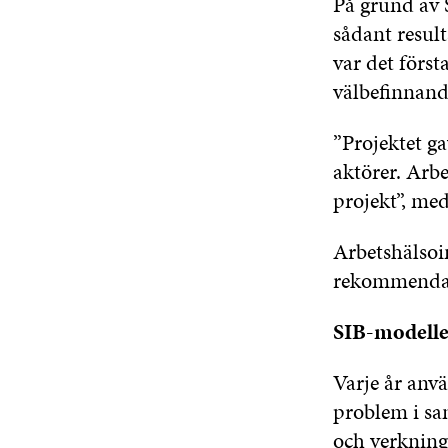
På grund av 
sådant result
var det först
välbefinnande
”Projektet g
aktörer. Arbe
projekt”, me
Arbetshälsoin
rekommendati
SIB-modellen
Varje år anvä
problem i sa
och verknings