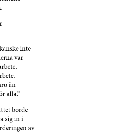
.
r
 kanske inte
erna var
arbete,
rbete.
aro än
r alla.”
åttet borde
 sig in i
ärderingen av