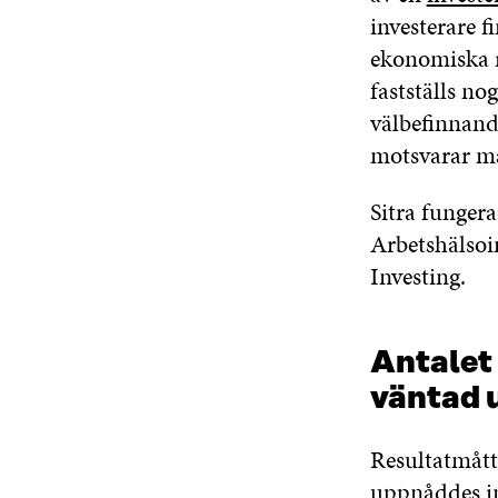
investerare 
ekonomiska 
fastställs n
välbefinnande
motsvarar må
Sitra funger
Arbetshälsoi
Investing.
Antalet
väntad 
Resultatmått
uppnåddes in