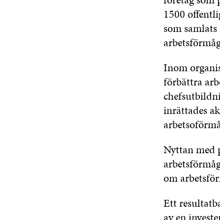
1500 offentl
som samlats i
arbetsförmåg
Inom organis
förbättra arb
chefsutbildn
inrättades ak
arbetsoförmå
Nyttan med p
arbetsförmåg
om arbetsför
Ett resultatb
av en
investe