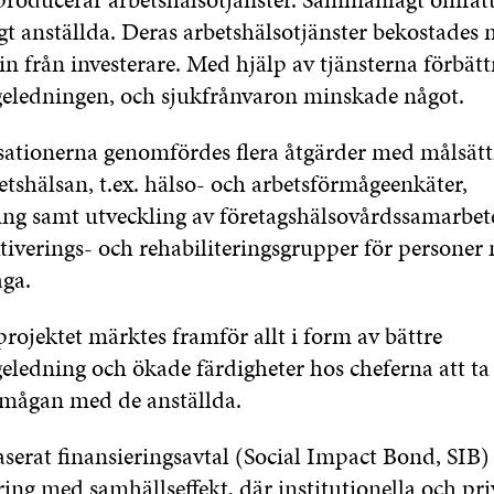
igt anställda. Deras arbetshälsotjänster bekostades
n från investerare. Med hjälp av tjänsterna förbätt
eledningen, och sjukfrånvaron minskade något.
ationerna genomfördes flera åtgärder med målsätt
etshälsan, t.ex. hälso- och arbetsförmågeenkäter,
ing samt utveckling av företagshälsovårdssamarbe
tiverings- och rehabiliteringsgrupper för personer 
ga.
rojektet märktes framför allt i form av bättre
eledning och ökade färdigheter hos cheferna att ta
mågan med de anställda.
aserat finansieringsavtal (Social Impact Bond, SIB)
ring med samhällseffekt
, där institutionella och pr