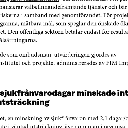
finansierar välbefinnandefrämjande tjänster och bär
riskerna i samband med genomförandet. För proje
oggranna, mätbara mål, som speglar den önskade ök
t. Den offentliga sektorn betalar endast för result
lsättningarna.
ade som ombudsman, utvärderingen gjordes av
nstitutet och projektet administrerades av FIM Im
 sjukfrånvarodagar minskade int
utsträckning
et, en minskning av sjukfrånvaron med 2,1 dagar/o
te i väntad utsträckning, även om man i organisat