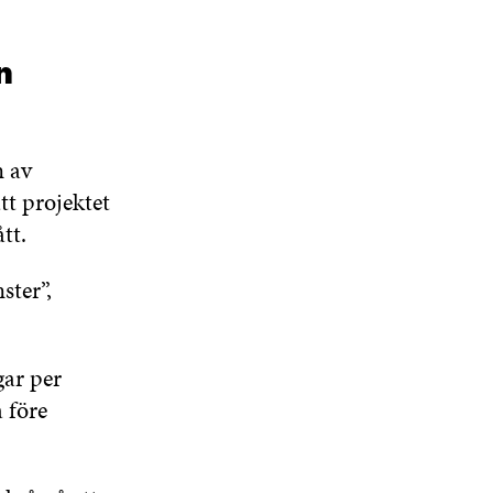
n
n av
tt projektet
tt.
ster”,
ar per
 före