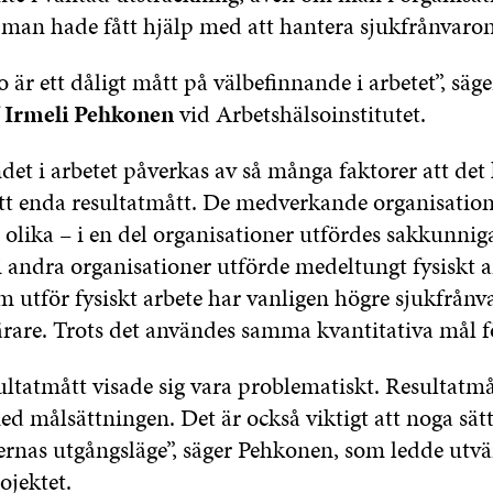
 man hade fått hjälp med att hantera sjukfrånvaron
 är ett dåligt mått på välbefinnande i arbetet”, säge
f
Irmeli Pehkonen
vid Arbetshälsoinstitutet.
et i arbetet påverkas av så många faktorer att det
tt enda resultatmått. De medverkande organisation
 olika – i en del organisationer utfördes sakkunnig
andra organisationer utförde medeltungt fysiskt a
m utför fysiskt arbete har vanligen högre sjukfrånv
rare. Trots det användes samma kvantitativa mål fö
ultatmått visade sig vara problematiskt. Resultatm
med målsättningen. Det är också viktigt att noga sätta
ernas utgångsläge”, säger Pehkonen, som ledde utv
jektet.