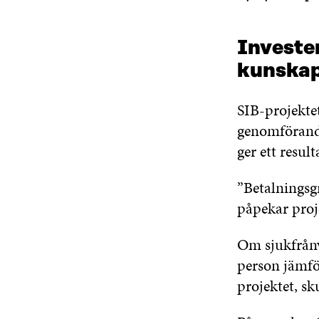
Invester
kunskap
SIB-projektet
genomförandet
ger ett resul
”Betalningsgr
påpekar proj
Om sjukfrånv
person jämfö
projektet, sk