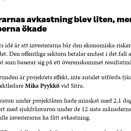
arnas avkastning blev liten, me
erna ökade
s idé är att investerarna bär den ekonomiska riske
. Den offentliga sektorn betalar endast i det fall a
tat som baserar sig på ett överenskommet resultatmå
unden är projektets effekt, inte antalet utförda tjän
ektledare
Mika Pyykkö
vid Sitra.
aron under projektåren hade minskat med 2,1 dag
rt med sjukfrånvaron under de 12 sista månaderna
ulle investerarna ha fått avkastning.