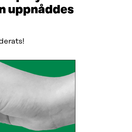
en uppnåddes
derats!