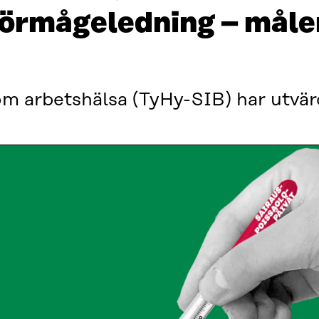
sförmågeledning – mål
om arbetshälsa (TyHy-SIB) har utvär