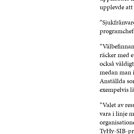
upplevde att
”Sjukfrånvaro
programche
”Välbefinnand
räcker med e
också väldigt
medan man i 
Anställda so
exempelvis lä
”Valet av res
vara i linje 
organisation
TyHy-SIB-pro