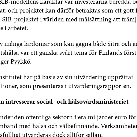
SIB-modellens karaktär var investerarna beredda oc
at, och projektet kan därför betraktas som ett gott 
a SIB-projektet i världen med målsättning att främj
 i arbetet.
av många lärdomar som kan gagna både Sitra och a
tshälsa var ett ganska svårt tema för Finlands först
dger Pyykkö.
stitutet har på basis av sin utvärdering upprättat
oner, som presenteras i utvärderingsrapporten.
 intresserar social- och hälsovårdsministeriet
nder den offentliga sektorn flera miljarder euro för 
mband med hälsa och välbefinnande. Verksamheten
fullhet utvärderas dock alltför sällan.