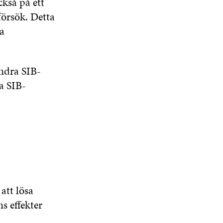
kså på ett
försök. Detta
a
ndra SIB-
a SIB-
att lösa
s effekter