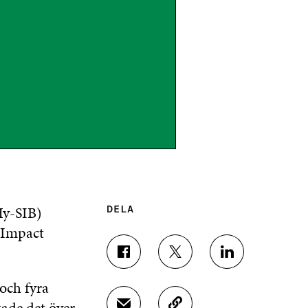
Hy-SIB)
DELA
 Impact
D
D
D
E
E
E
 och fyra
L
L
L
A
A
A
ade det över