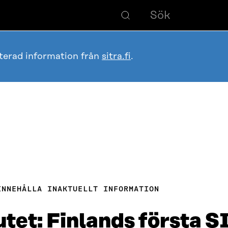
terad information från
sitra.fi
.
INNEHÅLLA INAKTUELLT INFORMATION
tet: Finlands första S