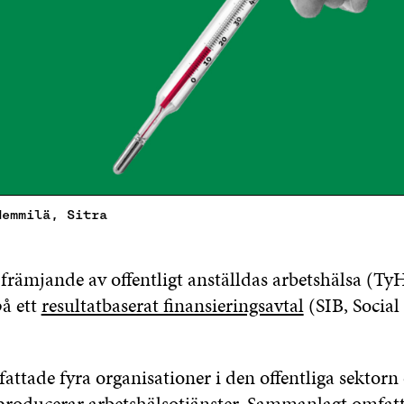
Hemmilä, Sitra
 främjande av offentligt anställdas arbetshälsa (Ty
på ett
resultatbaserat finansieringsavtal
(SIB, Social
attade fyra organisationer i den offentliga sektorn
producerar arbetshälsotjänster. Sammanlagt omfatt