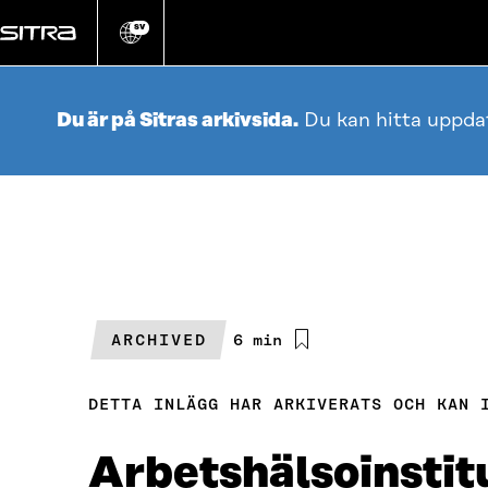
Gå
direkt
SV
Ändra
webbplatsens
till
språk
innehållet
Du är på Sitras arkivsida.
Du kan hitta uppda
ARCHIVED
Beräknad
6 min
läsningstid
DETTA INLÄGG HAR ARKIVERATS OCH KAN 
Arbetshälsoinstitu