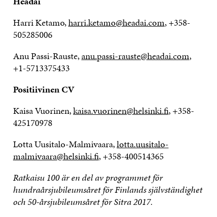
Headai
Harri Ketamo,
harri.ketamo@headai.com
, +358-
505285006
Anu Passi-Rauste,
anu.passi-rauste@headai.com
,
+1-5713375433
Positiivinen CV
Kaisa Vuorinen,
kaisa.vuorinen@helsinki.fi
, +358-
425170978
Lotta Uusitalo-Malmivaara,
lotta.uusitalo-
malmivaara@helsinki.fi
, +358-400514365
Ratkaisu 100 är en del av programmet för
hundraårsjubileumsåret för Finlands självständighet
och 50-årsjubileumsåret för Sitra 2017.