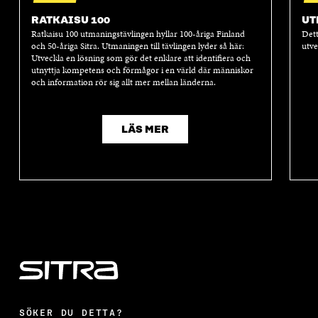
RATKAISU 100
UT
Ratkaisu 100 utmaningstävlingen hyllar 100-åriga Finland
Dett
och 50-åriga Sitra. Utmaningen till tävlingen lyder så här:
utve
Utveckla en lösning som gör det enklare att identifiera och
utnyttja kompetens och förmågor i en värld där människor
och information rör sig allt mer mellan länderna.
LÄS MER
SÖKER DU DETTA?