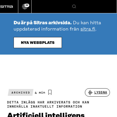
Gå
SV
direkt
Ändra
Sök
webbplatsens
till
språk
innehållet
Du är på Sitras arkivsida.
Du kan hitta
uppdaterad information från
sitra.fi
.
NYA WEBBPLATS
Beräknad
4 min
LYSSNA
ARCHIVED
läsningstid
DETTA INLÄGG HAR ARKIVERATS OCH KAN
INNEHÅLLA INAKTUELLT INFORMATION
Artificiell intelligens