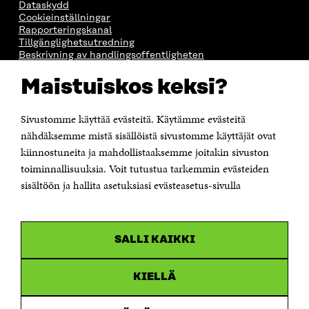
Dataskydd
Cookieinställningar
Rapporteringskanal
Tillgänglighetsutredning
Beskrivning av handlingsoffentligheten
Sitra's digitala kommunikation och webbtjänster
Maistuiskos keksi?
KONTAKTA OSS
Sivustomme käyttää evästeitä. Käytämme evästeitä
Jubileumsfonden för Finlands självständighet Sitra
Östersjögatan 11–13, PB 160,
nähdäksemme mistä sisällöistä sivustomme käyttäjät ovat
00181 Helsingfors
kiinnostuneita ja mahdollistaaksemme joitakin sivuston
Tfn +358 294 618 991
toiminnallisuuksia. Voit tutustua tarkemmin evästeiden
Personalens e-postadresser har formen:
sisältöön ja hallita asetuksiasi evästeasetus-sivulla
fornamn.efternamn@sitra.fi
KANALER
SALLI KAIKKI
Facebook
Öppnas
i
Linkedin
ett
KIELLÄ
Öppnas
nytt
i
fönster
Youtube
ett
Öppnas