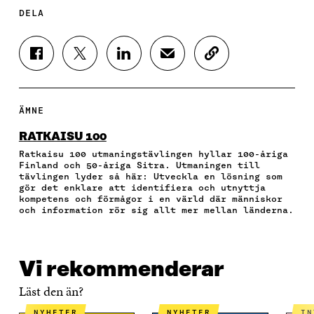
DELA
D
D
D
D
K
E
E
E
E
O
L
L
L
L
P
A
A
A
A
I
P
P
P
V
E
ÄMNE
Å
Å
Å
I
R
F
T
L
A
A
RATKAISU 100
A
W
I
E
A
Ratkaisu 100 utmaningstävlingen hyllar 100-åriga
C
I
N
-
R
Finland och 50-åriga Sitra. Utmaningen till
E
T
K
P
T
tävlingen lyder så här: Utveckla en lösning som
B
T
E
O
I
gör det enklare att identifiera och utnyttja
O
E
D
S
K
kompetens och förmågor i en värld där människor
O
R
I
T
E
och information rör sig allt mer mellan länderna.
K
Ö
N
Ö
L
Ö
P
Ö
P
N
P
P
P
P
S
P
N
P
N
L
Vi rekommenderar
N
A
N
A
Ä
A
S
A
S
N
Läst den än?
S
I
S
I
K
I
E
I
E
NYHETER
NYHETER
I