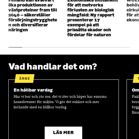
Finland kan avsevärt
Ekonomiska incitament
WCEF
F
Ö
F
Ö
öka produktionen av
för att motverka
behöv
Ö
N
Ö
N
växtproteiner fram till
förlusten av biologisk
cirku
N
S
N
S
2040 – säkerställer
mångfald: Ny rapport
för a
S
T
S
T
försörjningstrygghete
presenterar 17
ekono
T
E
T
E
n och diversifierar
exempel på att
E
R
E
R
näringen
prissätta skador och
R
R
fördelar för naturen
Vad handlar det om?
ÄMNE
En hållbar vardag
Oms
Hur vi bor och rör oss, det vi äter och köper har enorma
Finl
konsekvenser för miljön. Vi gör det enklare och mer
bero
lockande med en hållbar vardag
bygg
fina
LÄS MER