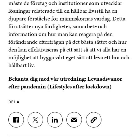
måste de företag och institutioner som utvecklar
lösningar relaterade till en hållbar livsstil ha en
djupare förståelse för människornas vardag. Detta
förutsätter nya färdigheter, samarbete och
information om hur man kan reagera på den
förändrande efterfrågan på det bästa sättet och hur
den kan effektiviseras på ett sätt så att vi alla har en
möjlighet att bygga vårt eget sätt att leva ett bra och
hållbart liv.
Bekanta dig med vår utredning:
Levnadsvanor
efter pandemin (Lifestyles after lockdown)
DELA
D
D
D
D
K
E
E
E
E
O
L
L
L
L
P
A
A
A
A
I