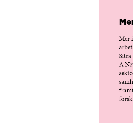
Mer
Mer i
arbe
Sitra
A New
sekto
samhä
framt
forsk