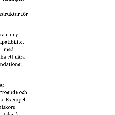
astruktur för
ra en ny
patibilitet
rer med
ha ett nära
endationer
ar
rtroende och
ta. Exempel
niskors
. Likaså