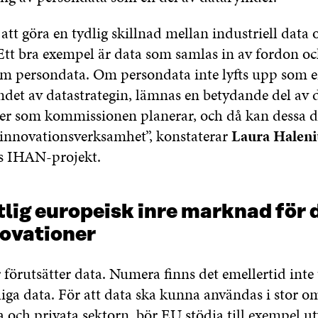
 att göra en tydlig skillnad mellan industriell data 
Ett bra exempel är data som samlas in av fordon o
m persondata. Om persondata inte lyfts upp som en
andet av datastrategin, lämnas en betydande del av 
r som kommissionen planerar, och då kan dessa da
r innovationsverksamhet”, konstaterar
Laura Haleni
as IHAN-projekt.
lig europeisk inre marknad för 
novationer
förutsätter data. Numera finns det emellertid inte t
iga data. För att data ska kunna användas i stor o
a och privata sektorn, bör EU stödja till exempel u