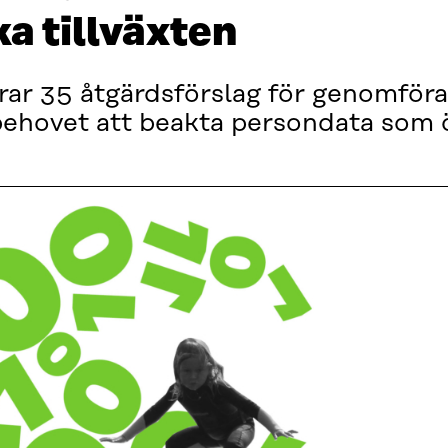
a tillväxten
rar 35 åtgärdsförslag för genomför
 behovet att beakta persondata som ö