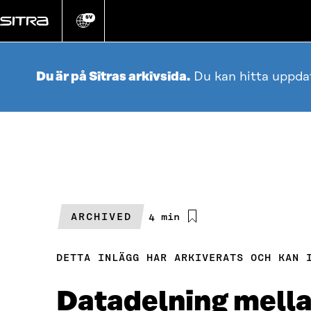
Gå
direkt
SV
Ändra
webbplatsens
till
språk
innehållet
Du är på Sitras arkivsida.
Du kan hitta uppda
ARCHIVED
Beräknad
4 min
läsningstid
DETTA INLÄGG HAR ARKIVERATS OCH KAN 
Datadelning mellan