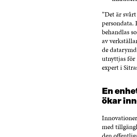
”Det är svårt
persondata. 
behandlas so
av verkställ
de datarymde
utnyttjas fö
expert i Sitr
En enhet
ökar in
Innovationer 
med tillgängl
den offentlig