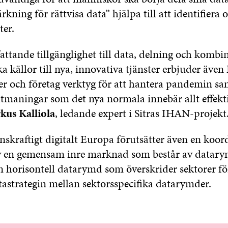
rkning för rättvisa data” hjälpa till att identifiera 
ter.
ttande tillgänglighet till data, delning och kombi
ka källor till nya, innovativa tjänster erbjuder även
r och företag verktyg för att hantera pandemin sam
tmaningar som det nya normala innebär allt effekti
kus Kalliola
, ledande expert i Sitras IHAN-projekt
nskraftigt digitalt Europa förutsätter även en koor
v en gemensam inre marknad som består av datary
en horisontell datarymd som överskrider sektorer f
datastrategin mellan sektorsspecifika datarymder.