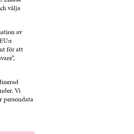
och välja
nation av
 EU:s
t för att
vare”,
.
dinerad
mder. Vi
ör persondata