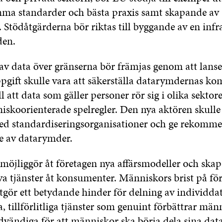
a standarder och bästa praxis samt skapande av
 Stödåtgärderna bör riktas till byggande av en infr
en.
 av data över gränserna bör främjas genom att lanse
pgift skulle vara att säkerställa datarymdernas kom
ill att data som gäller personer rör sig i olika sekto
koorienterade spelregler. Den nya aktören skulle 
d standardiseringsorganisationer och ge rekomm
re av datarymder.
möjliggör åt företagen nya affärsmodeller och skap
ya tjänster åt konsumenter. Människors brist på fö
gör ett betydande hinder för delning av individda
, tillförlitliga tjänster som genuint förbättrar män
dvändiga för att människor ska börja dela sina data