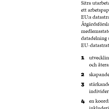
Sitra utarbe
ett arbetspa
EU:s datastr
Åtgärdsförsl
medlemsstate
datadelning 
EU-datastrate
utvecklin
och åter
skapande
stärkand
individer
en koord
inkluder