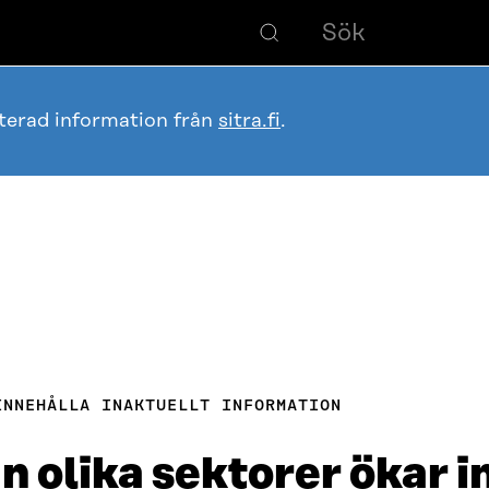
terad information från
sitra.fi
.
INNEHÅLLA INAKTUELLT INFORMATION
 olika sektorer ökar i