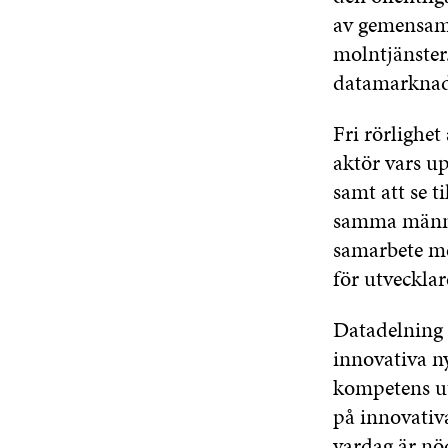
av gemensamm
molntjänster.
datamarknad
Fri rörlighet
aktör vars up
samt att se t
samma männis
samarbete me
för utveckla
Datadelning 
innovativa n
kompetens ut
på innovativa
vardag är nö