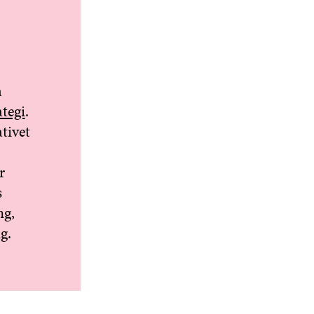
a
ategi
.
tivet
r
s
ng,
g.