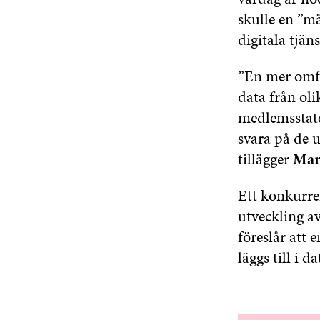
skulle en ”mä
digitala tjäns
”En mer omfa
data från oli
medlemsstate
svara på de u
tillägger
Mar
Ett konkurre
utveckling a
föreslår att 
läggs till i 