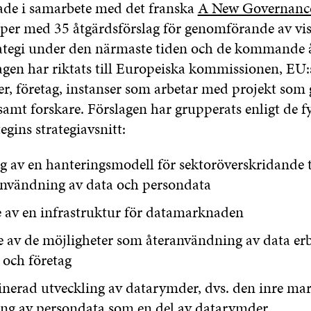
tade i samarbete med det franska
A New Governanc
pper med 35 åtgärdsförslag för genomförande av vis
ategi under den närmaste tiden och de kommande 
agen har riktats till Europeiska kommissionen, EU:
r, företag, instanser som arbetar med projekt som 
samt forskare. Förslagen har grupperats enligt de f
gins strategiavsnitt:
g av en hanteringsmodell för sektoröverskridande ti
användning av data och persondata
 av en infrastruktur för datamarknaden
e av de möjligheter som återanvändning av data er
 och företag
inerad utveckling av datarymder, dvs. den inre ma
ing av persondata som en del av datarymder.