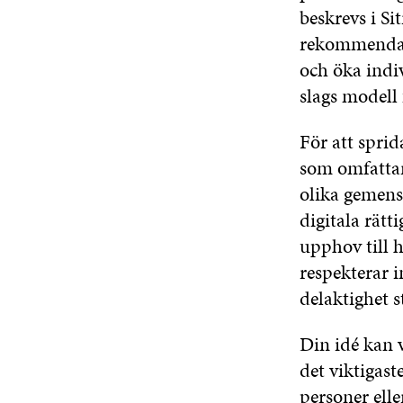
beskrevs i Si
rekommendati
och öka indiv
slags modell 
För att sprid
som omfattar
olika gemens
digitala rätt
upphov till h
respekterar 
delaktighet s
Din idé kan v
det viktigast
personer ell