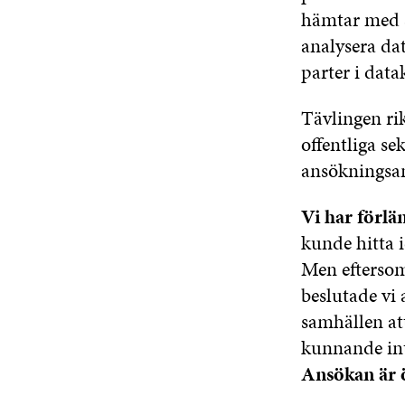
hämtar med s
analysera dat
parter i data
Tävlingen ri
offentliga s
ansökningsan
Vi har förlä
kunde hitta 
Men eftersom 
beslutade vi
samhällen att
kunnande inte
Ansökan är ö