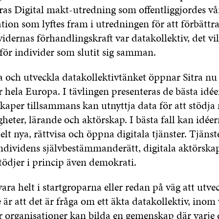
tras Digital makt-utredning som offentliggjordes v
on som lyftes fram i utredningen för att förbättra
idernas förhandlingskraft var datakollektiv, det vil
för individer som slutit sig samman.
a och utveckla datakollektivtänket öppnar Sitra nu 
 hela Europa. I tävlingen presenteras de bästa idé
kaper tillsammans kan utnyttja data för att stödj
igheter, lärande och aktörskap. I bästa fall kan idée
elt nya, rättvisa och öppna digitala tjänster. Tjäns
individens självbestämmanderätt, digitala aktörska
tödjer i princip även demokrati.
ara helt i startgroparna eller redan på väg att utve
e är att det är fråga om ett äkta datakollektiv, inom 
er organisationer kan bilda en gemenskap där varje 