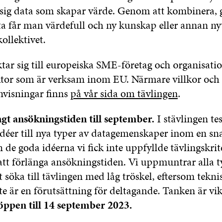
ig data som skapar värde. Genom att kombinera, 
a får man värdefull och ny kunskap eller annan nyt
kollektivet.
ktar sig till europeiska SME-företag och organisati
ektor som är verksam inom EU. Närmare villkor och
visningar finns
på vår sida om tävlingen
.
ngt ansökningstiden till september.
I stävlingen te
idéer till nya typer av datagemenskaper inom en sn
de goda idéerna vi fick inte uppfyllde tävlingskrit
 att förlänga ansökningstiden. Vi uppmuntrar alla t
 söka till tävlingen med låg tröskel, eftersom tekni
 är en förutsättning för deltagande. Tanken är vik
ppen till 14 september 2023.