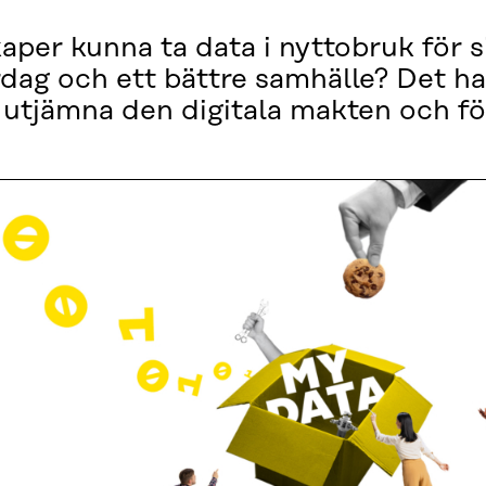
per kunna ta data i nyttobruk för si
dag och ett bättre samhälle? Det har
t utjämna den digitala makten och f