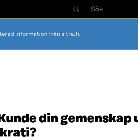
terad information från
sitra.fi
.
: Kunde din gemenskap 
krati?