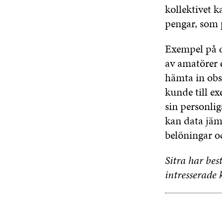
kollektivet 
pengar, som 
Exempel på d
av amatörer e
hämta in obs
kunde till ex
sin personlig
kan data jämf
belöningar oc
Sitra har bes
intresserade 