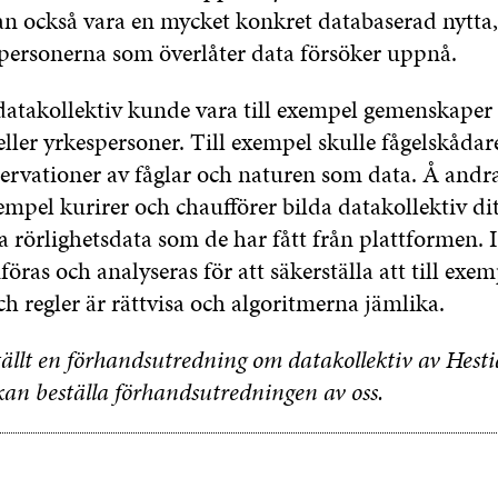
kan också vara en mycket konkret databaserad nytta
personerna som överlåter data försöker uppnå.
atakollektiv kunde vara till exempel gemenskaper
ller yrkespersoner. Till exempel skulle fågelskåda
ervationer av fåglar och naturen som data. Å andr
empel kurirer och chaufförer bilda datakollektiv d
a rörlighetsdata som de har fått från plattformen. I 
öras och analyseras för att säkerställa att till exem
h regler är rättvisa och algoritmerna jämlika.
tällt en förhandsutredning om datakollektiv av Hesti
kan beställa förhandsutredningen av oss.