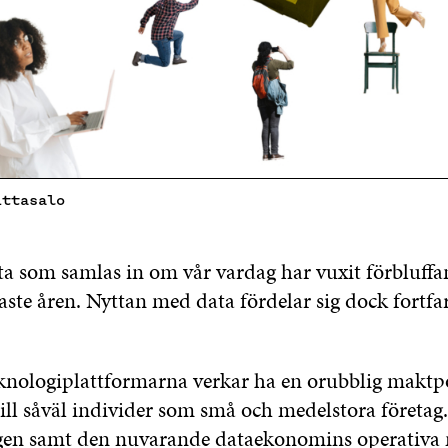
ittasalo
 som samlas in om vår vardag har vuxit förbluffa
aste åren. Nyttan med data fördelar sig dock fortf
eknologiplattformarna verkar ha en orubblig maktpo
till såväl individer som små och medelstora företag
ngen samt den nuvarande dataekonomins operativa