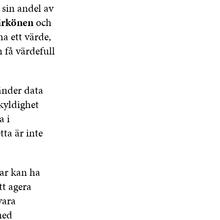
 sin andel av
ärkönen
och
a ett värde,
få värdefull
änder data
kyldighet
a i
ta är inte
ar kan ha
tt agera
vara
med