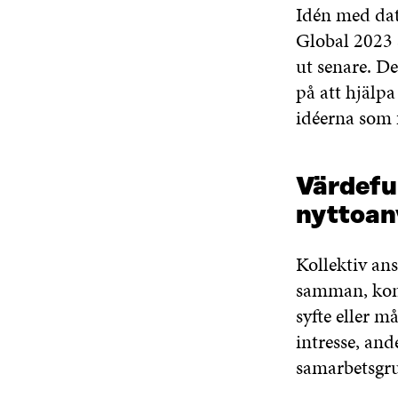
Idén med dat
Global 2023 
ut senare. De
på att hjälpa
idéerna som 
Värdeful
nyttoan
Kollektiv an
samman, komb
syfte eller 
intresse, and
samarbetsgr