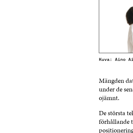
Kuva: Aino A
Mängden data
under de sen
ojämnt.
De största t
förhållande 
positioneri