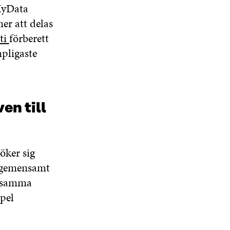
MyData
er att delas
ti
förberett
mpligaste
en till
öker sig
t gemensamt
r samma
mpel