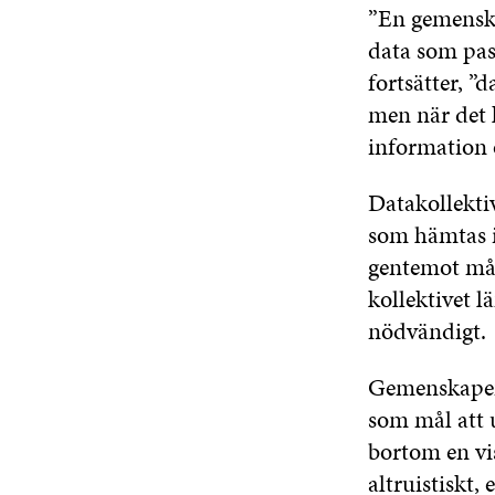
”En gemenskap
data som pass
fortsätter, ”
men när det 
information o
Datakollekti
som hämtas i
gentemot mål
kollektivet 
nödvändigt.
Gemenskapen
som mål att u
bortom en vi
altruistiskt,