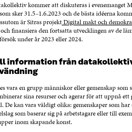
akollektiv kommer att diskuteras i evenemanget 
som sker 31.5–1.6.2023 och de bästa idéerna komm
ssutom är Sitras projekt
Digital makt och demokra
 och finansiera den fortsatta utvecklingen av de lä
försök under år 2023 eller 2024.
l information från datakollektiv
vändning
ses vara en grupp människor eller gemenskap som s
inerar sina resurser och agerar för att uppnå et
mål. De kan vara väldigt olika: gemenskaper som ha
elslag som baserar sig på arbetstagare eller till exe
upper inom skapande konst.