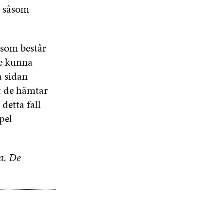
, såsom
 som består
re kunna
a sidan
it de hämtar
detta fall
pel
a. De