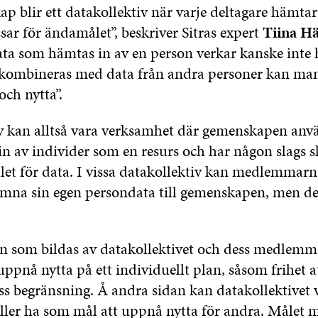
 blir ett datakollektiv när varje deltagare hämtar
ar för ändamålet”, beskriver Sitras expert
Tiina H
data som hämtas in av en person verkar kanske inte h
kombineras med data från andra personer kan man 
ch nytta”.
v kan alltså vara verksamhet där gemenskapen anv
n av individer som en resurs och har någon slags s
et för data. I vissa datakollektiv kan medlemmarn
lämna sin egen persondata till gemenskapen, men det
 som bildas av datakollektivet och dess medlemm
ppnå nytta på ett individuellt plan, såsom frihet a
ss begränsning. Å andra sidan kan datakollektivet 
 eller ha som mål att uppnå nytta för andra. Målet 