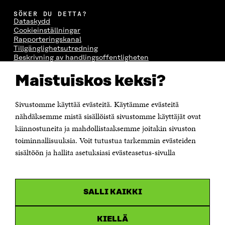
SÖKER DU DETTA?
Dataskydd
Cookieinställningar
Rapporteringskanal
Tillgänglighetsutredning
Beskrivning av handlingsoffentligheten
Sitra's digitala kommunikation och webbtjänster
Maistuiskos keksi?
KONTAKTA OSS
Jubileumsfonden för Finlands självständighet Sitra
Sivustomme käyttää evästeitä. Käytämme evästeitä
Östersjögatan 11–13, PB 160,
nähdäksemme mistä sisällöistä sivustomme käyttäjät ovat
00181 Helsingfors
kiinnostuneita ja mahdollistaaksemme joitakin sivuston
Tfn +358 294 618 991
toiminnallisuuksia. Voit tutustua tarkemmin evästeiden
Personalens e-postadresser har formen:
sisältöön ja hallita asetuksiasi evästeasetus-sivulla
fornamn.efternamn@sitra.fi
KANALER
SALLI KAIKKI
Facebook
Öppnas
i
Linkedin
ett
KIELLÄ
Öppnas