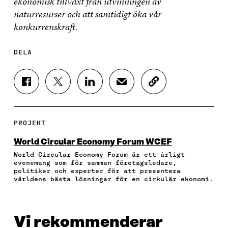
ekonomisk tillväxt från utvinningen av
naturresurser och att samtidigt öka vår
konkurrenskraft.
DELA
D
D
D
D
K
E
E
E
E
O
L
L
L
L
P
A
A
A
A
I
P
P
P
V
E
PROJEKT
Å
Å
Å
I
R
F
T
L
A
A
World Circular Economy Forum WCEF
A
W
I
E
A
World Circular Economy Forum är ett årligt
C
I
N
-
R
evenemang som för samman företagsledare,
E
T
K
P
T
politiker och experter för att presentera
B
T
E
O
I
världens bästa lösningar för en cirkulär ekonomi.
O
E
D
S
K
O
R
I
T
E
K
Ö
N
Ö
L
Ö
P
Ö
P
N
Vi rekommenderar
P
P
P
P
S