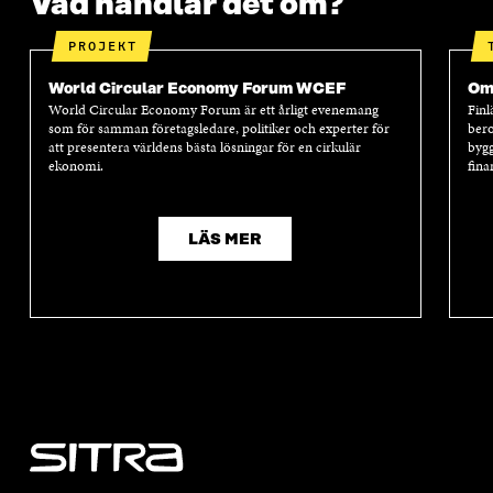
Vad handlar det om?
PROJEKT
World Circular Economy Forum WCEF
Oms
World Circular Economy Forum är ett årligt evenemang
Finl
som för samman företagsledare, politiker och experter för
bero
att presentera världens bästa lösningar för en cirkulär
bygg
ekonomi.
fina
LÄS MER