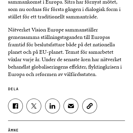
sammankomst i Europa. Sitra har förnyat mötet,
som nu ordnas för första gången i dialogisk form i
stället för ett traditionellt sammanträde.
Nätverket Vision Europe sammanställer
gemensamma ställningstaganden till Europas
framtid för beslutsfattare både på det nationella
planet och på EU-planet. Temat för samarbetet
växlar varje år. Under de senaste åren har nätverket
behandlat globaliseringens effekter, flyktingkrisen i
Europa och reformen av välfärdsstaten.
DELA
D
D
D
D
K
E
E
E
E
O
L
L
L
L
P
A
A
A
A
I
P
P
P
V
E
ÄMNE