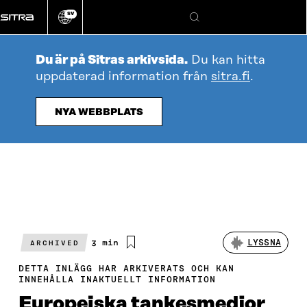
Gå
SV
direkt
Ändra
Sök
webbplatsens
till
språk
innehållet
Du är på Sitras arkivsida.
Du kan hitta
uppdaterad information från
sitra.fi
.
NYA WEBBPLATS
Beräknad
3 min
LYSSNA
ARCHIVED
läsningstid
DETTA INLÄGG HAR ARKIVERATS OCH KAN
INNEHÅLLA INAKTUELLT INFORMATION
Europeiska tankesmedjor