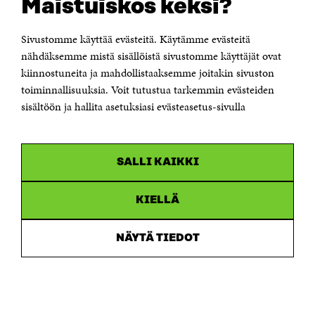
Maistuiskos keksi?
KONTAKTA OSS
Sivustomme käyttää evästeitä. Käytämme evästeitä
Jubileumsfonden för Finlands självständighet Sitra
Östersjögatan 11–13, PB 160,
nähdäksemme mistä sisällöistä sivustomme käyttäjät ovat
00181 Helsingfors
kiinnostuneita ja mahdollistaaksemme joitakin sivuston
Tfn +358 294 618 991
toiminnallisuuksia. Voit tutustua tarkemmin evästeiden
Personalens e-postadresser har formen:
sisältöön ja hallita asetuksiasi evästeasetus-sivulla
fornamn.efternamn@sitra.fi
KANALER
SALLI KAIKKI
Facebook
Öppnas
i
Linkedin
ett
KIELLÄ
Öppnas
nytt
i
fönster
Youtube
ett
Öppnas
NÄYTÄ TIEDOT
nytt
i
fönster
Instagram
ett
Öppnas
nytt
i
fönster
ett
nytt
fönster