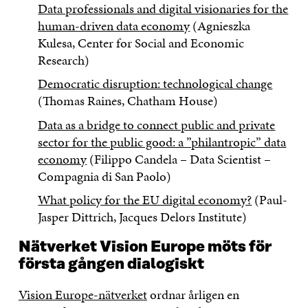
Data professionals and digital visionaries for the
human-driven data economy
(Agnieszka
Kulesa, Center for Social and Economic
Research)
Democratic disruption: technological change
(Thomas Raines, Chatham House)
Data as a bridge to connect public and private
sector for the public good: a ”philantropic” data
economy
(Filippo Candela – Data Scientist –
Compagnia di San Paolo)
What policy for the EU digital economy?
(Paul-
Jasper Dittrich, Jacques Delors Institute)
Nätverket Vision Europe möts för
första gången dialogiskt
Vision Europe-nätverket
ordnar årligen en