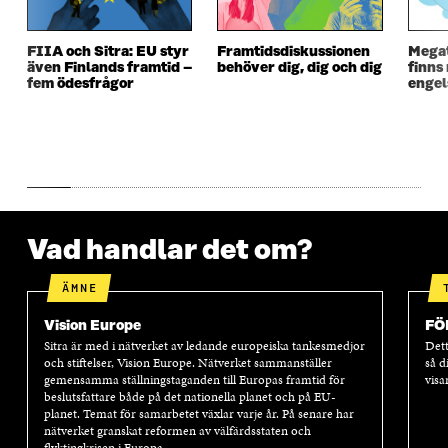
N
S
N
S
S
T
S
T
T
E
T
E
FIIA och Sitra: EU styr
Framtidsdiskussionen
Mega
E
R
E
R
även Finlands framtid –
behöver dig, dig och dig
finns
R
R
fem ödesfrågor
engel
Vad handlar det om?
ÄMNE
Vision Europe
FÖ
Sitra är med i nätverket av ledande europeiska tankesmedjor
Dett
och stiftelser, Vision Europe. Nätverket sammanställer
så d
gemensamma ställningstaganden till Europas framtid för
visa
beslutsfattare både på det nationella planet och på EU-
planet. Temat för samarbetet växlar varje år. På senare har
nätverket granskat reformen av välfärdsstaten och
flyktingkrisen i Europa.