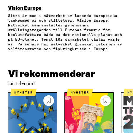
Å
Å
Å
I
R
F
T
L
A
A
Vision Europe
A
W
I
E
A
Sitra är med i nätverket av ledande europeiska
C
I
N
-
R
tankesmedjor och stiftelser, Vision Europe.
E
T
K
P
T
Nätverket sammanställer gemensamma
B
T
E
O
I
ställningstaganden till Europas framtid för
O
E
D
S
K
beslutsfattare både på det nationella planet och
O
R
I
T
E
på EU-planet. Temat för samarbetet växlar varje
år. På senare har nätverket granskat reformen av
K
Ö
N
Ö
L
välfärdsstaten och flyktingkrisen i Europa.
Ö
P
Ö
P
N
P
P
P
P
S
P
N
P
N
L
N
A
N
A
Ä
A
S
A
S
N
Vi rekommenderar
S
I
S
I
K
Läst den än?
I
E
I
E
E
T
E
T
NYHETER
NYHETER
N
T
T
T
T
T
N
T
N
N
Y
N
Y
Y
T
Y
T
T
T
T
T
T
F
T
F
F
Ö
F
Ö
Ö
N
Ö
N