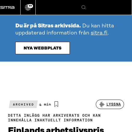
Gå
SV
direkt
Ändra
Sök
webbplatsens
till
språk
innehållet
Du är på Sitras arkivsida.
Du kan hitta
uppdaterad information från
sitra.fi
.
NYA WEBBPLATS
Beräknad
4 min
LYSSNA
ARCHIVED
läsningstid
DETTA INLÄGG HAR ARKIVERATS OCH KAN
INNEHÅLLA INAKTUELLT INFORMATION
Finlands arbetslivspris