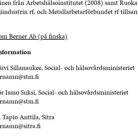
inen från Arbetshälsoinstitutet (2008) samt Ruoka
iindustrin rf. och Metallarbetarförbundet rf tills
m Berner Ab (på finska)
information
ivi Sillanaukee, Social- och hälsovårdsministeriet
ernamn@stm.fi
r Ismo Suksi, Social- och hälsovårdsministeriet
ernamn@stm.fi
apio Anttila, Sitra
rnamn@sitra.fi