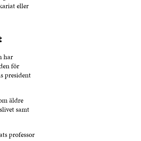
ariat eller
t
m har
den för
ns president
 om äldre
slivet samt
lats professor