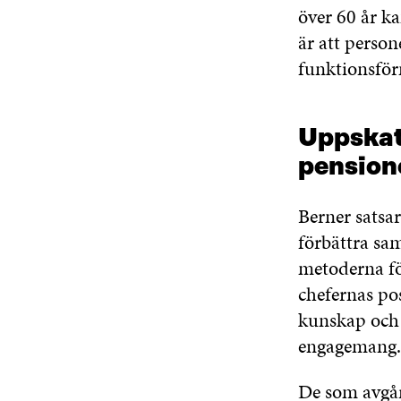
över 60 år ka
är att person
funktionsför
Uppskatt
pension
Berner satsar
förbättra sam
metoderna för
chefernas pos
kunskap och 
engagemang.
De som avgår