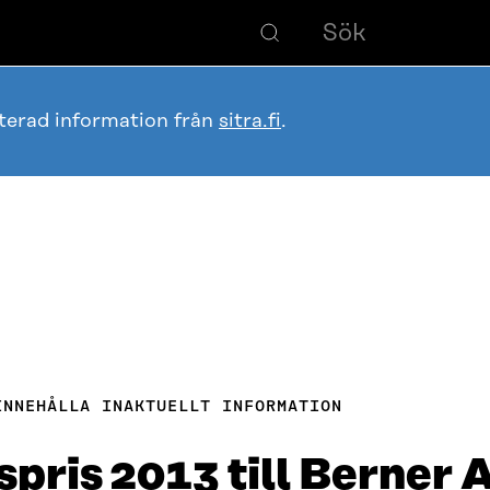
terad information från
sitra.fi
.
INNEHÅLLA INAKTUELLT INFORMATION
spris 2013 till Berner 