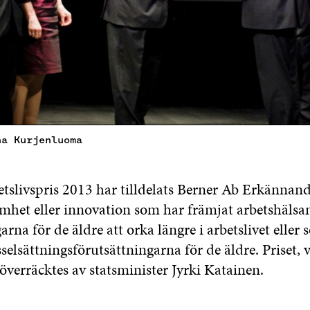
na Kurjenluoma
tslivspris 2013 har tilldelats Berner Ab Erkännand
amhet eller innovation som har främjat arbetshälsa
arna för de äldre att orka längre i arbetslivet eller
sselsättningsförutsättningarna för de äldre. Priset, v
överräcktes av statsminister Jyrki Katainen.