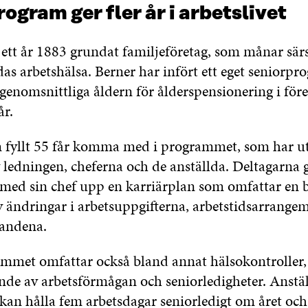
ogram ger fler år i arbetslivet
 ett år 1883 grundat familjeföretag, som månar sär
das arbetshälsa. Berner har infört ett eget seniorp
 genomsnittliga åldern för ålderspensionering i för
år.
 fyllt 55 får komma med i programmet, som har ut
 ledningen, cheferna och de anställda. Deltagarna 
med sin chef upp en karriärplan som omfattar en
v ändringar i arbetsuppgifterna, arbetstidsarrang
landena.
mmet omfattar också bland annat hälsokontroller,
nde av arbetsförmågan och seniorledigheter. Anstä
 kan hålla fem arbetsdagar seniorledigt om året och