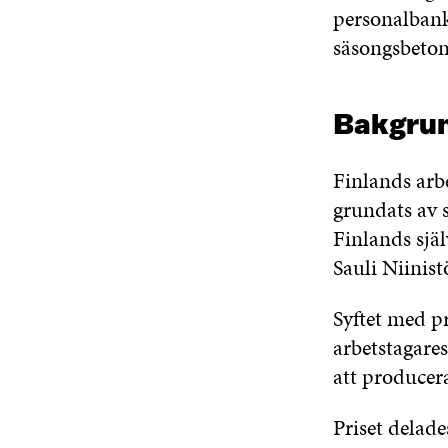
personalbank,
säsongsbeton
Bakgrun
Finlands arbe
grundats av 
Finlands själ
Sauli Niinist
Syftet med pr
arbetstagares
att producera
Priset delade