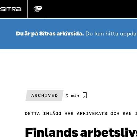
Gå
direkt
SV
Ändra
webbplatsens
till
språk
innehållet
Du är på Sitras arkivsida.
Du kan hitta uppda
ARCHIVED
Beräknad
3 min
läsningstid
DETTA INLÄGG HAR ARKIVERATS OCH KAN 
Finlands arbetsliv