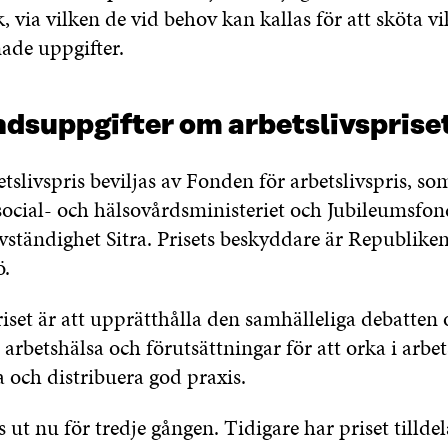
 via vilken de vid behov kan kallas för att sköta vik
ade uppgifter.
dsuppgifter om arbetslivsprise
tslivspris beviljas av Fonden för arbetslivspris, so
social- och hälsovårdsministeriet och Jubileumsfon
vständighet Sitra. Prisets beskyddare är Republike
ö.
iset är att upprätthålla den samhälleliga debatten
 arbetshälsa och förutsättningar för att orka i arbet
 och distribuera god praxis.
s ut nu för tredje gången. Tidigare har priset tillde