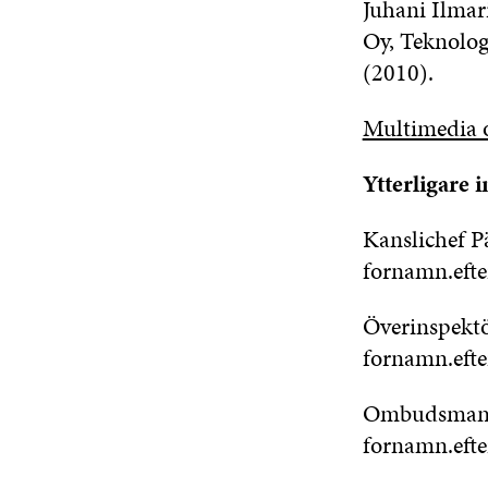
Juhani Ilmar
Oy, Teknolog
(2010).
Multimedia o
Ytterligare 
Kanslichef Pä
fornamn.eft
Överinspektö
fornamn.eft
Ombudsman T
fornamn.efte