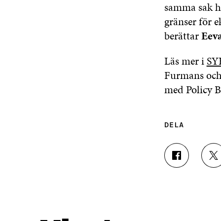
samma sak ha
gränser för 
berättar
Eev
Läs mer i
SY
Furmans och
med Policy B
DELA
D
D
E
E
L
L
A
A
P
P
Å
Å
F
T