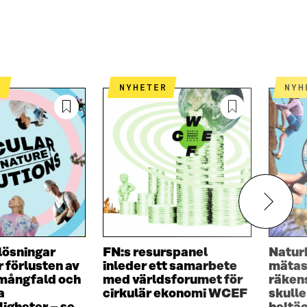
R
NYHETER
NY
lösningar
FN:s resurspanel
Natur
 förlusten av
inleder ett samarbete
mätas
 mångfald och
med världsforumet för
räken
a
cirkulär ekonomi WCEF
skulle