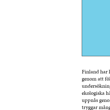
Finland har l
genom att fö
undersökning
ekologiska h
uppnås genom
tryggar mång