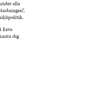
rider alla
vändningen”,
ljöpolitik.
på Eeva
kanta dig