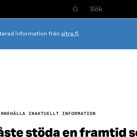
terad information från
sitra.fi
.
INNEHÅLLA INAKTUELLT INFORMATION
åste stöda en framtid 