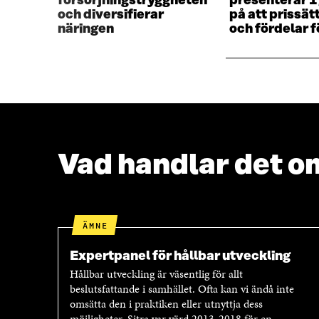
försörjningstryggheten
presenterar 
Ö
N
och diversifierar
på att prissät
N
S
näringen
och fördelar f
S
T
T
E
E
R
R
Vad handlar det o
ÄMNE
Expertpanel för hållbar utveckling
Hållbar utveckling är väsentlig för allt
beslutsfattande i samhället. Ofta kan vi ändå inte
omsätta den i praktiken eller utnyttja dess
möjligheter. Sitra var värd 2013-2018 för en