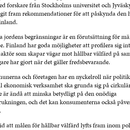
d forskare från Stockholms universitet och Jyväsk
tagit fram rekommendationer för att påskynda den 
inland.
ra jordens begränsningar är en förutsättning för m
. Finland har goda möjligheter att profilera sig int
 aktör som skapar vägar mot hållbar välfärd på s
gare har gjort när det gäller fredsbevarande.
unerna och företagen har en nyckelroll när politi
ll ekonomisk verksamhet ska grunda sig på cirkulä
te är ändå att minska betydligt på den onödiga
brukningen, och det kan konsumenterna också påv
.
id att målen för hållbar välfärd lyfts fram inom po