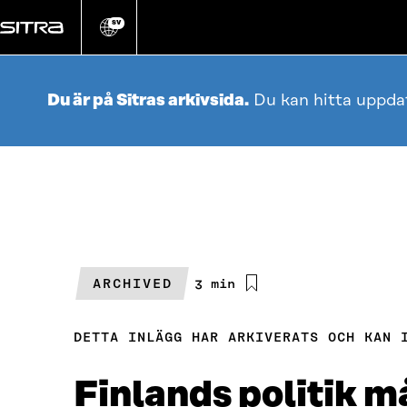
Gå
direkt
SV
Ändra
webbplatsens
till
språk
innehållet
Du är på Sitras arkivsida.
Du kan hitta uppda
ARCHIVED
Beräknad
3 min
läsningstid
DETTA INLÄGG HAR ARKIVERATS OCH KAN 
Finlands politik m