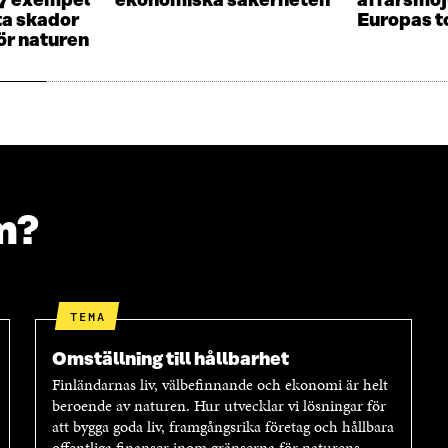
17 exempel
ekonomiska säkerheten
affärsmöjl
Ö
N
ta skador
Europas t
N
S
ör naturen
S
T
T
E
E
R
R
m?
TEMA
Omställning till hållbarhet
Finländarnas liv, välbefinnande och ekonomi är helt
beroende av naturen. Hur utvecklar vi lösningar för
att bygga goda liv, framgångsrika företag och hållbara
offentliga finanser inom gränserna för naturens