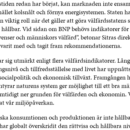
tiden redan har börjat, kan marknaden inte ensam
ället kolsnålt och förnya energisystemen. Staten h
n viktig roll när det gäller att göra välfärdsstatens 
hållbar. Vid sidan om BNP behövs indikatorer för
enser och människors välfärd”, betonar Sitras dire
varit med och tagit fram rekommendationerna.
r sig utmärkt enligt flera välfärdsindikatorer. Lång
gsnivå och tillfredsställelse med livet har uppnåtts 
socialpolitik och ekonomisk tillväxt. Framgången h
ntyrar naturens system ger möjlighet till ett bra m
amtidigt ner grunden för välfärden och ekonomin. 
at vår miljöpåverkan.
ska konsumtionen och produktionen är inte hållba
ar globalt överskridit den rättvisa och hållbara ni