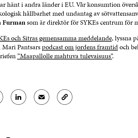
r hänt i andra länder i EU. Vår konsumtion översk
ekologisk hållbarhet med undantag av sötvattensan
a Furman
som är direktör för SYKEs centrum för mi
KEs och Sitras gemensamma meddelande
, lyssna 
 Mari Pantsars
podcast om jordens framtid
och be
riefen
”Maapallolle mahtuva tulevaisuus”
.
D
D
K
E
E
O
L
L
P
A
A
I
P
V
E
Å
I
R
L
A
A