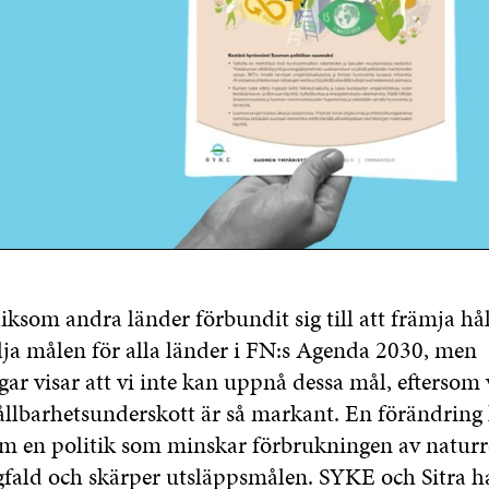
iksom andra länder förbundit sig till att främja hå
lja målen för alla länder i FN:s Agenda 2030, men
ar visar att vi inte kan uppnå dessa mål, eftersom 
ållbarhetsunderskott är så markant. En förändring
 en politik som minskar förbrukningen av naturre
fald och skärper utsläppsmålen. SYKE och Sitra ha