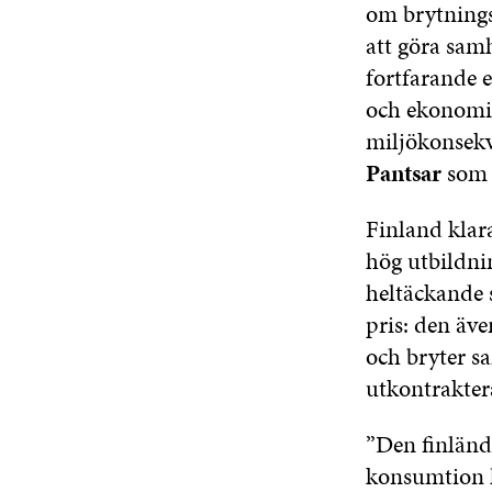
om brytnings
att göra samh
fortfarande e
och ekonomi 
miljökonsekv
Pantsar
som 
Finland klara
hög utbildnin
heltäckande 
pris: den äve
och bryter s
utkontrakter
”Den finländ
konsumtion h