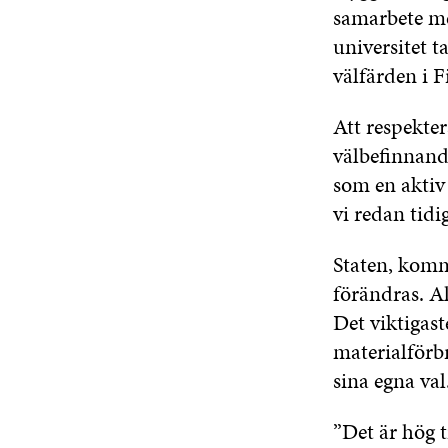
samarbete me
universitet 
välfärden i F
Att respekte
välbefinnande
som en aktiv
vi redan tidi
Staten, komm
förändras. A
Det viktigas
materialför
sina egna val
”Det är hög t