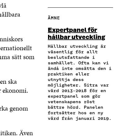
E
O
Å
Å
Å
ylä
L
P
F
T
L
hållbara
A
I
A
W
I
ÄMNE
V
E
C
I
N
I
R
E
T
K
Expertpanel för
A
A
B
T
E
hållbar utveckling
änniskors
E
A
O
E
D
-
R
O
R
I
ernationellt
Hållbar utveckling är
P
T
väsentlig för allt
K
Ö
N
amma sätt som
O
I
beslutsfattande i
Ö
P
Ö
S
K
samhället. Ofta kan vi
P
P
P
ändå inte omsätta den i
T
E
P
N
P
praktiken eller
Ö
L
N
A
N
ken ska
utnyttja dess
P
N
A
S
A
möjligheter. Sitra var
P
S
r ekonomi.
S
I
S
värd 2013-2018 för en
N
L
I
E
I
expertpanel som gör
A
Ä
E
T
E
vetenskapens röst
S
N
erka genom
bättre hörd. Panelen
T
T
T
I
K
fortsätter hos en ny
T
N
T
E
värd från januari 2019.
N
Y
N
T
Y
T
Y
T
litiken. Även
T
T
T
N