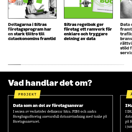
N
Y
N
Y
Y
T
Y
T
T
T
T
T
T
F
T
F
Deltagarna i Sitras
Sitras regelbok ger
Data 
F
Ö
F
Ö
företagsprogram har
företag ett ramverk för
framt
Ö
N
Ö
N
en stark tilltro till
enklare och tryggare
trafi
N
S
N
S
dataekonomins framtid
delning av data
brans
S
T
S
T
rättv
T
E
T
E
stöd 
E
R
E
R
servi
R
R
Vad handlar det om?
PROJEKT
Data som an del av företagsansvar
IH
I serien av verkstäder definierar Sitra, FIBS och andra
I IH
föregångarföretag ansvarsfull dataanvändning med tanke på
data
företagsansvaret.
på f
i ju