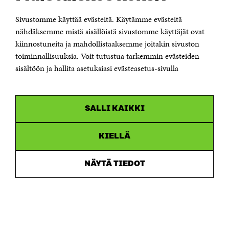
KONTAKTA OSS
Jubileumsfonden för Finlands självständighet Sitra
Sivustomme käyttää evästeitä. Käytämme evästeitä
Östersjögatan 11–13, PB 160,
nähdäksemme mistä sisällöistä sivustomme käyttäjät ovat
00181 Helsingfors
kiinnostuneita ja mahdollistaaksemme joitakin sivuston
Tfn +358 294 618 991
toiminnallisuuksia. Voit tutustua tarkemmin evästeiden
Personalens e-postadresser har formen:
sisältöön ja hallita asetuksiasi evästeasetus-sivulla
fornamn.efternamn@sitra.fi
KANALER
SALLI KAIKKI
Facebook
Öppnas
i
Linkedin
ett
KIELLÄ
Öppnas
nytt
i
fönster
Youtube
ett
Öppnas
NÄYTÄ TIEDOT
nytt
i
fönster
Instagram
ett
Öppnas
nytt
i
fönster
ett
nytt
fönster