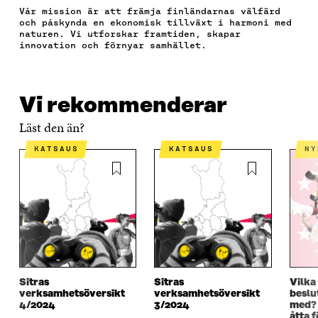
F
T
L
A
A
Vår mission är att främja finländarnas välfärd
A
W
I
E
A
och påskynda en ekonomisk tillväxt i harmoni med
C
I
N
-
R
naturen. Vi utforskar framtiden, skapar
E
T
K
P
T
innovation och förnyar samhället.
B
T
E
O
I
O
E
D
S
K
O
R
I
T
E
K
Ö
N
Ö
L
Vi rekommenderar
Ö
P
Ö
P
N
P
P
P
P
S
Läst den än?
P
N
P
N
L
N
A
N
A
Ä
KATSAUS
KATSAUS
N
A
S
A
S
N
S
I
S
I
K
I
E
I
E
E
T
E
T
T
T
T
T
T
N
T
N
N
Y
N
Y
Y
T
Y
T
T
T
T
T
T
F
T
F
Sitras
Sitras
Vilka
F
Ö
F
Ö
verksamhetsöversikt
verksamhetsöversikt
beslut
Ö
N
Ö
N
4/2024
3/2024
med? 
N
S
N
S
åtta 