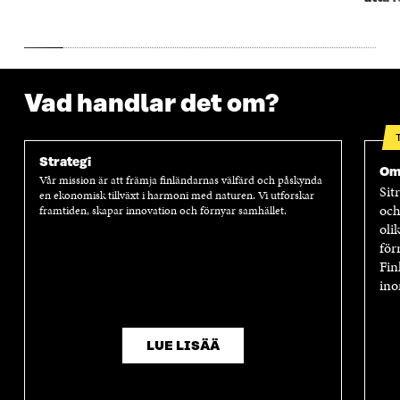
S
T
S
T
T
E
T
E
E
R
E
R
R
R
Vad handlar det om?
Strategi
Om
Vår mission är att främja finländarnas välfärd och påskynda
Sit
en ekonomisk tillväxt i harmoni med naturen. Vi utforskar
och
framtiden, skapar innovation och förnyar samhället.
oli
för
Fin
ino
LUE LISÄÄ