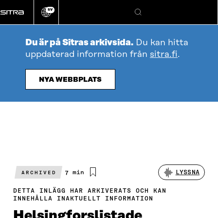
Gå
SV
direkt
Ändra
Sök
webbplatsens
till
språk
innehållet
Du är på Sitras arkivsida.
Du kan hitta
uppdaterad information från
sitra.fi
.
NYA WEBBPLATS
Beräknad
7 min
LYSSNA
ARCHIVED
läsningstid
DETTA INLÄGG HAR ARKIVERATS OCH KAN
INNEHÅLLA INAKTUELLT INFORMATION
Helsingforslistade