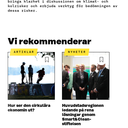
bringa klarhet i diskussionen om klimat- och
B
T
E
O
I
kolrisker och erbjuda verktyg för bedömningen av
O
E
D
S
K
dessa risker.
O
R
I
T
E
K
Ö
N
Ö
L
Ö
P
Ö
P
N
P
P
P
P
S
P
N
P
N
L
Vi rekommenderar
N
A
N
A
Ä
A
S
A
S
N
S
I
S
I
K
ARTIKLAR
NYHETER
I
E
I
E
E
T
E
T
T
T
T
T
T
N
T
N
N
Y
N
Y
Y
T
Y
T
T
T
T
T
T
F
T
F
F
Ö
F
Ö
Ö
N
Ö
N
Hur ser den cirkulära
Huvudstadsregionen
N
S
N
S
ekonomin ut?
ledande på rena
S
T
S
T
lösningar genom
T
E
T
E
Smart&Clean-
E
R
E
R
stiftelsen