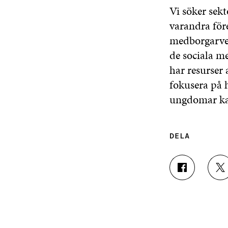
Vi söker sek
varandra före
medborgarver
de sociala me
har resurser 
fokusera på h
ungdomar kan
DELA
D
D
E
E
L
L
A
A
P
P
Å
Å