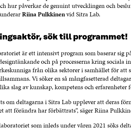
och hur påverkar de genuint utvecklingen och beslut
funderar
Riina Pulkkinen
vid Sitra Lab.
ingsaktör, sök till programmet!
atoriet är ett intensivt program som baserar sig p
designtänkande och på processerna kring sociala in
keskunniga från olika sektorer i samhället för att
 tillsammans. Vi söker en så mångfasetterad deltag
olika slag av kunskap, kompetens och erfarenheter f
ts om deltagarna i Sitra Lab upplever att deras förm
et att förändra har förbättrats”, säger Riina Pulkkin
laboratoriet som inleds under våren 2021 söks del