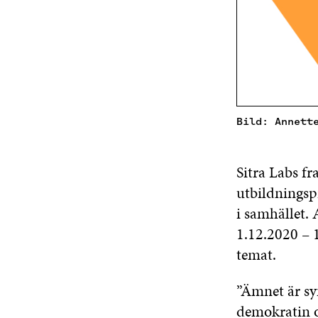
Bild: Annett
Sitra Labs fr
utbildningspr
i samhället. 
1.12.2020 – 
temat.
”Ämnet är sy
demokratin oc