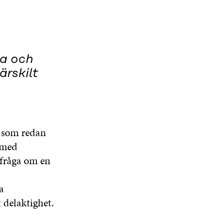
ga och
ärskilt
l som redan
 med
 fråga om en
a
 delaktighet.