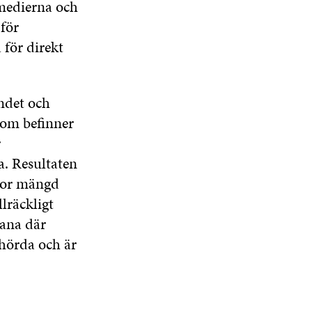
 medierna och
för
 för direkt
andet och
 som befinner
r
a. Resultaten
stor mängd
lräckligt
dana där
 hörda och är