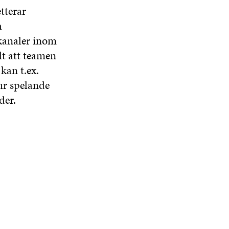
tterar
h
 kanaler inom
lt att teamen
kan t.ex.
hur spelande
der.