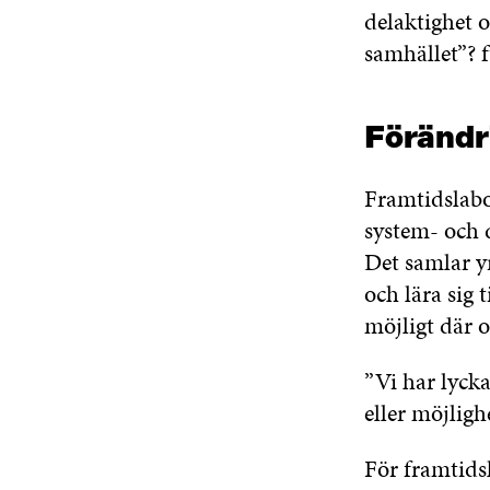
delaktighet 
samhället”? 
Förändr
Framtidslabor
system- och 
Det samlar yr
och lära sig
möjligt där 
”Vi har lycka
eller möjligh
För framtids