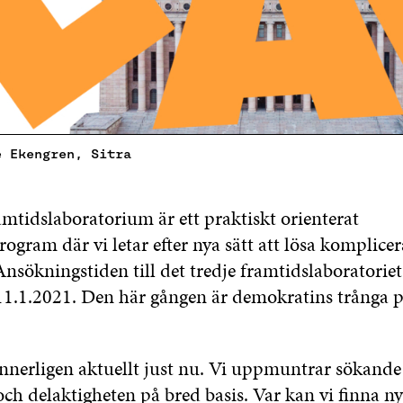
e Ekengren, Sitra
amtidslaboratorium är ett praktiskt orienterat
ogram där vi letar efter nya sätt att lösa komplic
Ansökningstiden till det tredje framtidslaboratorie
11.1.2021. Den här gången är demokratins trånga p
nnerligen aktuellt just nu. Vi uppmuntrar sökande
h delaktigheten på bred basis. Var kan vi finna nya