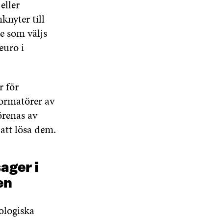
eller
T
N
S
N
F
S
T
S
knyter till
Ö
T
E
T
de som väljs
N
E
R
E
S
euro i
R
R
T
E
R
r för
formatörer av
örenas av
 att lösa dem.
ager i
en
ologiska