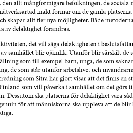
, den allt mångformigare befolkningen, de sociala
nätverksartad makt formar om de gamla platserna 
ch skapar allt fler nya möjligheter. Både metoderna
ativ delaktighet förändras.
ktiviteten, det vill säga delaktigheten i beslutsfatt
av samhället blir ojämlik. Utanför blir särskilt de
ställning som till exempel barn, unga, de som sakna
ng, de som står utanför arbetslivet och invandrarn
tredning som Sitra har gjort visar att det finns en 
inland som vill påverka i samhället om det görs til
em. Dessutom ska platserna för delaktighet vara så
genuin för att människorna ska uppleva att de blir
tiga.