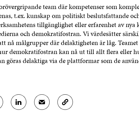
torövergripande team där kompetenser som komple
nas, t.ex. kunskap om politiskt beslutsfattande oc
ksamhetens tillgänglighet eller erfarenhet av nya
dierna och demokratifostran. Vi värdesätter särski
att nå målgrupper där delaktigheten är låg. Teamet 
ur demokratifostran kan nå ut till allt flera eller 
 göras delaktiga via de plattformar som de använ
D
D
K
E
E
O
L
L
P
A
A
I
P
V
E
Å
I
R