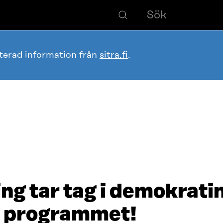
terad information från
sitra.fi
.
ing tar tag i demokrati
ll programmet!