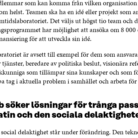
lemmar som kan komma från vilken organisation 
m helst. Teamen ska ha en idé eller projekt som an
mtidslaboratoriet. Det väljs ut högst tio team och 
ingsprogrammet har möjlighet att ansöka om 8 000 
ansiering för att utveckla sin idé.
atoriet är avsett till exempel för dem som ansvara
 tjänster, beredare av politiska beslut, visionära re
 sakkunniga som tillämpar sina kunskaper och som f
ipa tag i aktuella problem i samhället och arbeta för
b söker lösningar för trånga pass
tin och den sociala delaktighet
 social delaktighet står under förändring. Den tekn