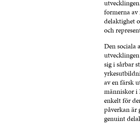
utvecklingen
formerna av 
delaktighet o
och represent
Den sociala a
utvecklingen 
sig i sårbar 
yrkesutbildni
av en färsk u
människor i F
enkelt för d
påverkan är 
genuint delak