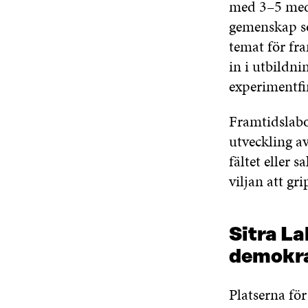
med 3–5 med
gemenskap so
temat för fra
in i utbildn
experimentfin
Framtidslabor
utveckling av
fältet eller
viljan att gr
Sitra La
demokra
Platserna för