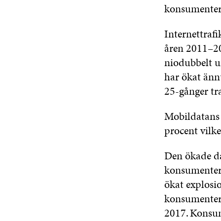
konsumenterna
Internettrafi
åren
2011–2
niodubbelt 
har ökat änn
25-gånger tr
Mobildatans 
procent vilke
Den ökade da
konsumentern
ökat explosi
konsumentern
2017
. Konsu