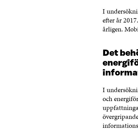
I undersökni
efter år 201
årligen. Mob
Det behö
energif
informa
I undersökni
och energiför
uppfattningar
övergripande
informations