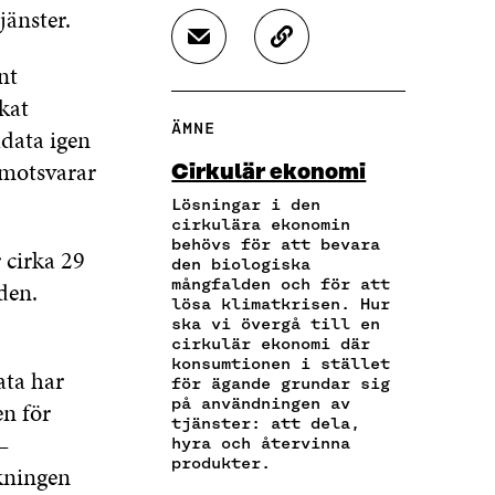
L
L
L
jänster.
A
A
A
D
K
P
P
P
E
O
nt
Å
Å
Å
L
P
F
T
L
kat
A
I
A
W
I
ÄMNE
data igen
V
E
C
I
N
I
R
E
T
K
 motsvarar
Cirkulär ekonomi
A
A
B
T
E
E
A
Lösningar i den
O
E
D
-
R
cirkulära ekonomin
O
R
I
behövs för att bevara
P
T
K
Ö
N
 cirka 29
den biologiska
O
I
Ö
P
Ö
mångfalden och för att
lden.
S
K
P
P
P
lösa klimatkrisen. Hur
T
E
P
N
P
ska vi övergå till en
Ö
L
N
A
N
cirkulär ekonomi där
P
N
A
S
A
konsumtionen i stället
ata har
P
S
S
I
S
för ägande grundar sig
N
L
på användningen av
I
E
I
en för
A
Ä
tjänster: att dela,
E
T
E
–
hyra och återvinna
S
N
T
T
T
produkter.
I
K
kningen
T
N
T
E
N
Y
N