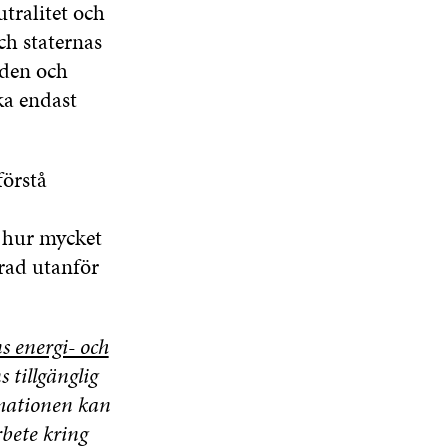
utralitet och
ch staternas
lden och
ka endast
förstå
å hur mycket
rad utanför
s energi- och
 tillgänglig
rmationen kan
rbete kring