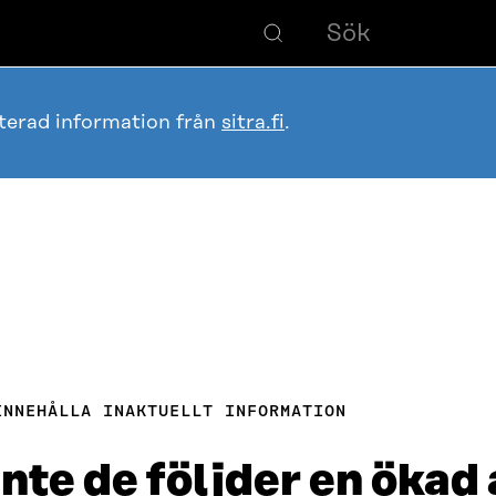
terad information från
sitra.fi
.
INNEHÅLLA INAKTUELLT INFORMATION
nte de följder en ökad