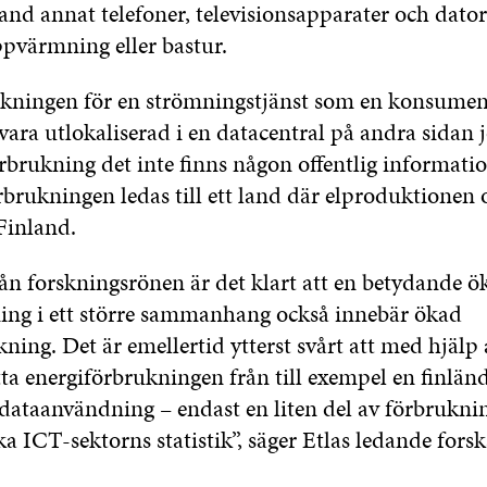
and annat telefoner, televisionsapparater och dato
ppvärmning eller bastur.
kningen för en strömningstjänst som en konsumen
vara utlokaliserad i en datacentral på andra sidan 
örbrukning det inte finns någon offentlig informati
rbrukningen ledas till ett land där elproduktionen
Finland.
ån forskningsrönen är det klart att en betydande ö
ng i ett större sammanhang också innebär ökad
ning. Det är emellertid ytterst svårt att med hjälp a
ta energiförbrukningen från till exempel en finlän
ataanvändning – endast en liten del av förbruknin
a ICT-sektorns statistik”, säger Etlas ledande forsk