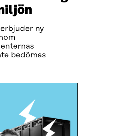
miljön
 erbjuder ny
inom
menternas
inte bedömas