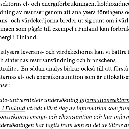
sektorns el- och energiförbrukning
en
, koldioxidne
ning av resurser genom att analysera företagens o
rans- och värdekedjorna breder ut sig runt om i vär
ngen som pågår till exempel i Finland kan förbru
nergi i Finland.
alysera leverans- och värdekedjorna kan vi bättre 
ch staternas resursanvändning och branschens
ralitet. En sådan analys bidrar också till att först
ernas el- och energikonsumtion som är utlokalise
nser.
alto-universitetets undersökning
Informationssektorn
 i Finland
utreds vilket slag av information som finns
onssektorns energi- och elkonsumtion och hur info
dersökningen har tagits fram som en del av Sitras a