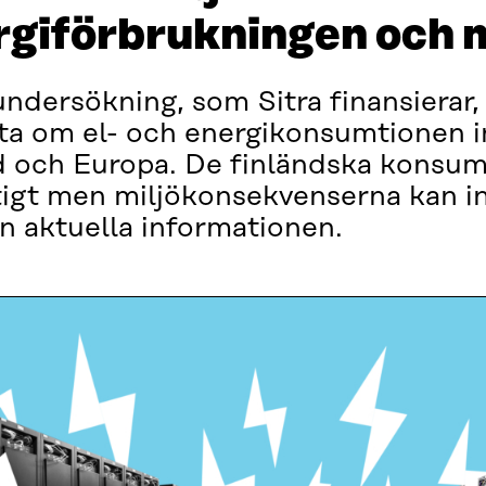
ergiförbrukningen och 
undersökning, som Sitra finansierar,
data om el- och energikonsumtionen 
nd och Europa. De finländska konsu
ftigt men miljökonsekvenserna kan 
 aktuella informationen.