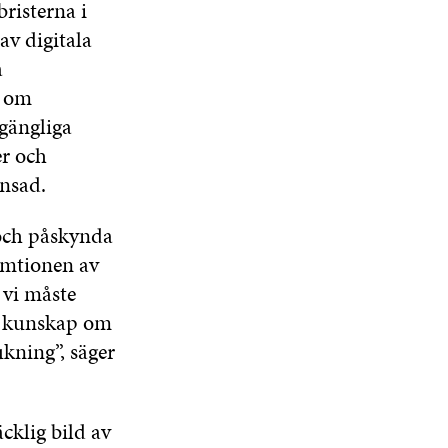
bristerna i
av digitala
a
a om
lgängliga
er och
änsad.
 och påskynda
umtionen av
 vi måste
vs kunskap om
ukning”, säger
cklig bild av