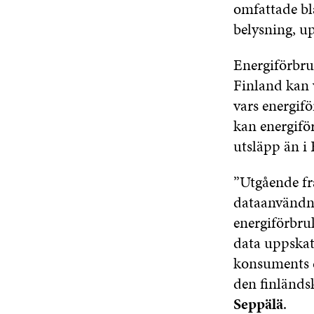
omfattade bl
belysning, u
Energiförbru
Finland kan 
vars energif
kan energifö
utsläpp än i 
”Utgående fr
dataanvändni
energiförbruk
data uppskat
konsuments d
den finländsk
Seppälä
.