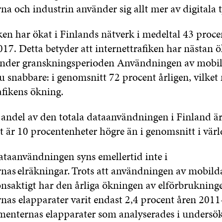
 och industrin använder sig allt mer av digitala t
ken har ökat i Finlands nätverk i medeltal 43 proce
017
. Detta betyder att internettrafiken har nästan ö
under granskningsperioden Användningen av mobil
u snabbare: i genomsnitt 72 procent årligen, vilket
afikens ökning.
andel av den totala dataanvändningen i Finland är
t är 10 procentenheter högre än i genomsnitt i vär
taanvändningen syns emellertid inte i
as elräkningar. Trots att användningen av mobild
onsaktigt har den årliga ökningen av elförbrukning
as elapparater varit endast 2,4 procent åren
2011
menternas elapparater som analyserades i undersö