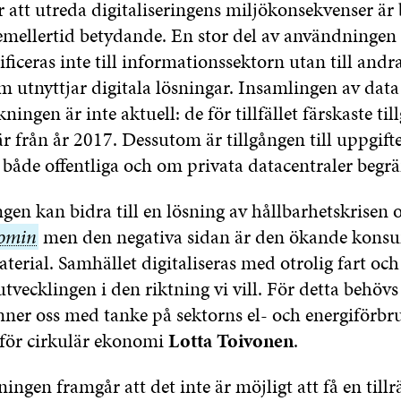
r att utreda digitaliseringens miljökonsekvenser är 
emellertid betydande. En stor del av användningen 
sificeras inte till informationssektorn utan till andr
m utnyttjar digitala lösningar. Insamlingen av dat
ningen är inte aktuell: de för tillfället färskaste til
r från år 2017. Dessutom är tillgången till uppgift
 både offentliga och om privata datacentraler begr
ngen kan bidra till en lösning av hållbarhetskrisen
nomin
nomin
men den negativa sidan är den ökande kons
terial. Samhället digitaliseras med otrolig fart och
utvecklingen i den riktning vi vill. För detta behö
inner oss med tanke på sektorns el- och energiförbr
t för cirkulär ekonomi
Lotta Toivonen
.
ngen framgår att det inte är möjligt att få en tillrä