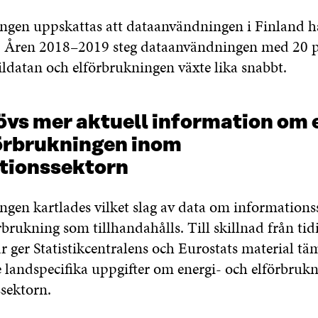
ngen uppskattas att dataanvändningen i Finland ha
7. Åren
2018–2019
steg dataanvändningen med 20 p
ildatan och elförbrukningen växte lika snabbt.
vs mer aktuell information om e
örbrukningen inom
tionssektorn
ngen kartlades vilket slag av data om informations
brukning som tillhandahålls. Till skillnad från tid
 ger Statistikcentralens och Eurostats material tä
 landspecifika uppgifter om energi- och elförbru
sektorn.