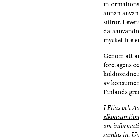
informations
annan använd
siffror. Leve
dataanvändni
mycket lite e
Genom att an
företagens o
koldioxidneut
av konsument
Finlands grä
I Etlas och A
elkonsumtion
om informati
samlas in. Un