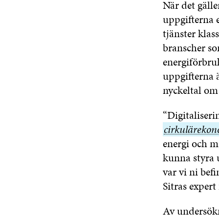
När det gälle
uppgifterna 
tjänster klas
branscher
so
energiförbruk
uppgifterna ä
nyckeltal om
“Digitaliseri
cirkuläreko
cirkuläreko
energi och ma
kunna styra 
var vi ni bef
Sitras exper
Av undersökni