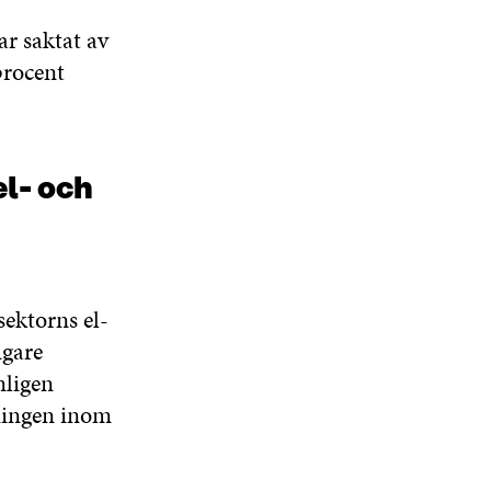
r saktat av
rocent
l- och
sektorns el-
igare
mligen
kningen inom