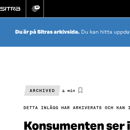
Gå
direkt
SV
Ändra
webbplatsens
till
språk
innehållet
Du är på Sitras arkivsida.
Du kan hitta uppda
ARCHIVED
Beräknad
4 min
läsningstid
DETTA INLÄGG HAR ARKIVERATS OCH KAN 
Konsumenten ser i