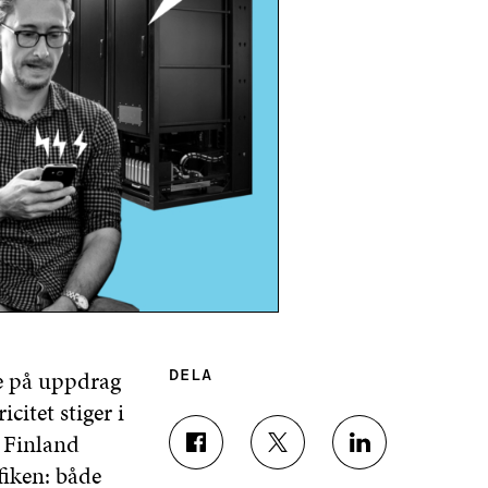
e på uppdrag
DELA
citet stiger i
 Finland
D
D
D
fiken: både
E
E
E