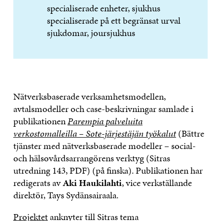
specialiserade enheter, sjukhus
specialiserade på ett begränsat urval
sjukdomar, joursjukhus
Nätverksbaserade verksamhetsmodellen,
avtalsmodeller och case-beskrivningar samlade i
publikationen
Parempia palveluita
verkostomalleilla – Sote-järjestäjän työkalut
(Bättre
tjänster med nätverksbaserade modeller – social-
och hälsovårdsarrangörens verktyg (Sitras
utredning 143, PDF) (på finska). Publikationen har
redigerats av
Aki Haukilahti
, vice verkställande
direktör, Tays Sydänsairaala.
Projektet
anknyter till Sitras tema