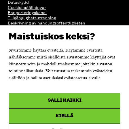
Dataskydd
Cookieinställningar
Rapporteringskanal
Tillgänglighetsutredning
Beskrivning av handlingsoffentligheten
Sitra's digitala kommunikation och webbtjänster
Maistuiskos keksi?
KONTAKTA OSS
Sivustomme käyttää evästeitä. Käytämme evästeitä
Jubileumsfonden för Finlands självständighet Sitra
Östersjögatan 11–13, PB 160,
nähdäksemme mistä sisällöistä sivustomme käyttäjät ovat
00181 Helsingfors
kiinnostuneita ja mahdollistaaksemme joitakin sivuston
Tfn +358 294 618 991
toiminnallisuuksia. Voit tutustua tarkemmin evästeiden
Personalens e-postadresser har formen:
sisältöön ja hallita asetuksiasi evästeasetus-sivulla
fornamn.efternamn@sitra.fi
KANALER
SALLI KAIKKI
Facebook
Öppnas
i
Linkedin
ett
KIELLÄ
Öppnas
nytt
i
fönster
Youtube
ett