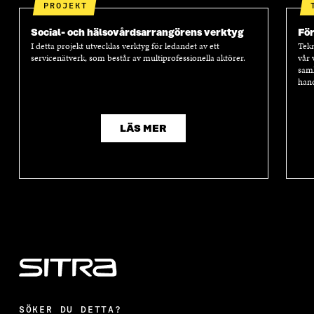
PROJEKT
Social- och hälsovårds­arrangörens verktyg
Fö
I detta projekt utvecklas verktyg för ledandet av ett
Tekn
servicenätverk, som består av multiprofessionella aktörer.
vår 
samh
hand
LÄS MER
SÖKER DU DETTA?