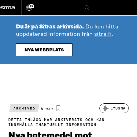
Gå
SV
direkt
Ändra
Sök
webbplatsens
till
språk
innehållet
Du är på Sitras arkivsida.
Du kan hitta
uppdaterad information från
sitra.fi
.
NYA WEBBPLATS
Beräknad
4 min
LYSSNA
ARCHIVED
läsningstid
DETTA INLÄGG HAR ARKIVERATS OCH KAN
INNEHÅLLA INAKTUELLT INFORMATION
Nya botemedel mot