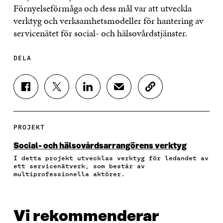
Förnyelseförmåga och dess mål var att utveckla
verktyg och verksamhetsmodeller för hantering av
servicenätet för social- och hälsovårdstjänster.
DELA
D
D
D
D
K
E
E
E
E
O
L
L
L
L
P
A
A
A
A
I
P
P
P
V
E
PROJEKT
Å
Å
Å
I
R
F
T
L
A
A
Social- och hälsovårds­arrangörens verktyg
A
W
I
E
A
I detta projekt utvecklas verktyg för ledandet av
C
I
N
-
R
ett servicenätverk, som består av
E
T
K
P
T
multiprofessionella aktörer.
B
T
E
O
I
O
E
D
S
K
O
R
I
T
E
K
Ö
N
Ö
L
Vi rekommenderar
Ö
P
Ö
P
N