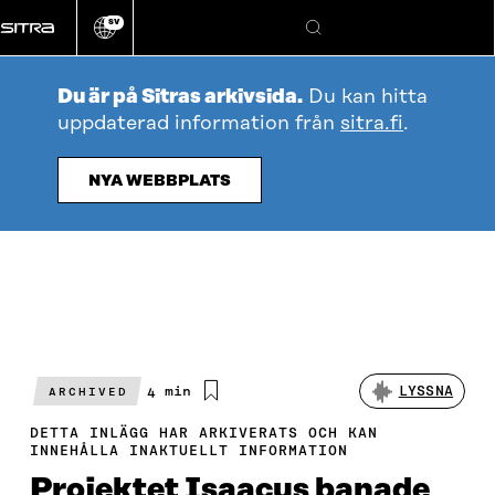
Gå
SV
direkt
Ändra
Sök
webbplatsens
till
språk
innehållet
Du är på Sitras arkivsida.
Du kan hitta
uppdaterad information från
sitra.fi
.
NYA WEBBPLATS
Beräknad
4 min
LYSSNA
ARCHIVED
läsningstid
DETTA INLÄGG HAR ARKIVERATS OCH KAN
INNEHÅLLA INAKTUELLT INFORMATION
Projektet Isaacus banade