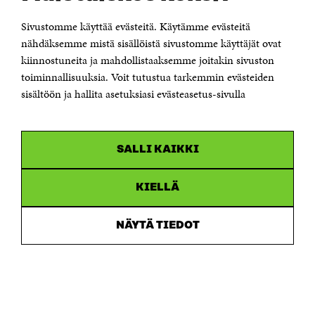
KONTAKTA OSS
Sivustomme käyttää evästeitä. Käytämme evästeitä
Jubileumsfonden för Finlands självständighet Sitra
Östersjögatan 11–13, PB 160,
nähdäksemme mistä sisällöistä sivustomme käyttäjät ovat
00181 Helsingfors
kiinnostuneita ja mahdollistaaksemme joitakin sivuston
Tfn +358 294 618 991
toiminnallisuuksia. Voit tutustua tarkemmin evästeiden
Personalens e-postadresser har formen:
sisältöön ja hallita asetuksiasi evästeasetus-sivulla
fornamn.efternamn@sitra.fi
KANALER
SALLI KAIKKI
Facebook
Öppnas
i
Linkedin
ett
KIELLÄ
Öppnas
nytt
i
fönster
Youtube
ett
Öppnas
NÄYTÄ TIEDOT
nytt
i
fönster
Instagram
ett
Öppnas
nytt
i
fönster
ett
nytt
fönster