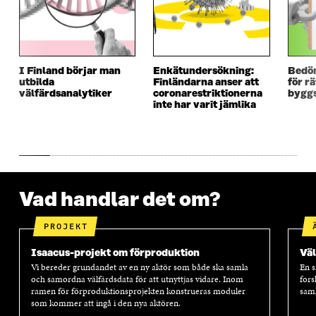
I Finland börjar man
Enkätundersökning:
Bedö
utbilda
Finländarna anser att
för r
välfärdsanalytiker
coronarestriktionerna
byggs
inte har varit jämlika
Vad handlar det om?
PROJEKT
Isaacus-projekt om förproduktion
Väl
Vi bereder grundandet av en ny aktör som både ska samla
En s
och samordna välfärdsdata för att utnyttjas vidare. Inom
fors
ramen för förproduktionsprojekten konstrueras moduler
saml
som kommer att ingå i den nya aktören.