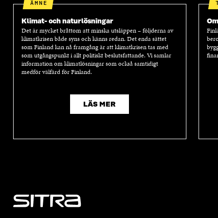
ÄMNE
Klimat- och naturlösningar
Oms
Det är mycket bråttom att minska utsläppen – följderna av
Finl
klimatkrisen både syns och känns redan. Det enda sättet
bero
som Finland kan nå framgång är att klimatkrisen tas med
bygg
som utgångspunkt i allt politiskt beslutsfattande. Vi samlar
fina
information om klimatlösningar som också samtidigt
medför välfärd för Finland.
LÄS MER