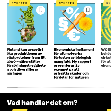
E
T
E
T
NYHETER
NYHETER
N
T
T
T
T
T
N
T
N
N
Y
N
Y
Y
T
Y
T
T
T
T
T
T
F
T
F
F
Ö
F
Ö
Ö
N
Ö
N
N
S
N
S
S
T
S
T
Finland kan avsevärt
Ekonomiska incitament
WCEF
T
E
T
E
öka produktionen av
för att motverka
behöv
E
R
E
R
växtproteiner fram till
förlusten av biologisk
cirku
R
R
2040 – säkerställer
mångfald: Ny rapport
för a
försörjningstrygghete
presenterar 17
ekono
n och diversifierar
exempel på att
näringen
prissätta skador och
fördelar för naturen
Vad handlar det om?