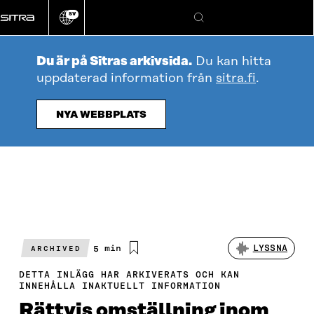
Gå
SV
direkt
Ändra
Sök
webbplatsens
till
språk
innehållet
Du är på Sitras arkivsida.
Du kan hitta
uppdaterad information från
sitra.fi
.
NYA WEBBPLATS
Beräknad
5 min
LYSSNA
ARCHIVED
läsningstid
DETTA INLÄGG HAR ARKIVERATS OCH KAN
INNEHÅLLA INAKTUELLT INFORMATION
Rättvis omställning inom