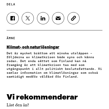
DELA
D
D
D
D
K
E
E
E
E
O
L
L
L
L
P
A
A
A
A
I
P
P
P
V
E
ÄMNE
Å
Å
Å
I
R
F
T
L
A
A
Klimat- och naturlösningar
A
W
I
E
A
Det är mycket bråttom att minska utsläppen –
C
I
N
-
R
följderna av klimatkrisen både syns och känns
E
T
K
P
T
redan. Det enda sättet som Finland kan nå
B
T
E
O
I
framgång är att klimatkrisen tas med som
O
E
D
S
K
utgångspunkt i allt politiskt beslutsfattande. Vi
O
R
I
T
E
samlar information om klimatlösningar som också
samtidigt medför välfärd för Finland.
K
Ö
N
Ö
L
Ö
P
Ö
P
N
P
P
P
P
S
P
N
P
N
L
N
A
N
A
Ä
Vi rekommenderar
A
S
A
S
N
S
I
S
I
K
Läst den än?
I
E
I
E