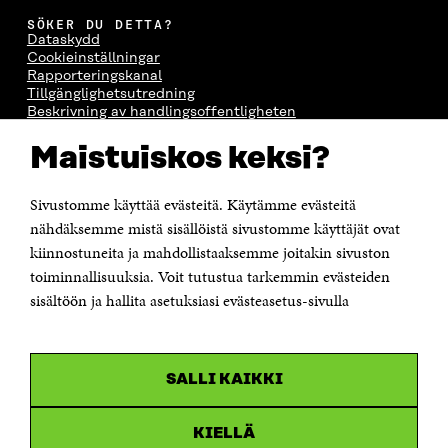
SÖKER DU DETTA?
Dataskydd
Cookieinställningar
Rapporteringskanal
Tillgänglighetsutredning
Beskrivning av handlingsoffentligheten
Sitra's digitala kommunikation och webbtjänster
Maistuiskos keksi?
KONTAKTA OSS
Sivustomme käyttää evästeitä. Käytämme evästeitä
Jubileumsfonden för Finlands självständighet Sitra
Östersjögatan 11–13, PB 160,
nähdäksemme mistä sisällöistä sivustomme käyttäjät ovat
00181 Helsingfors
kiinnostuneita ja mahdollistaaksemme joitakin sivuston
Tfn +358 294 618 991
toiminnallisuuksia. Voit tutustua tarkemmin evästeiden
Personalens e-postadresser har formen:
sisältöön ja hallita asetuksiasi evästeasetus-sivulla
fornamn.efternamn@sitra.fi
KANALER
SALLI KAIKKI
Facebook
Öppnas
i
Linkedin
ett
KIELLÄ
Öppnas