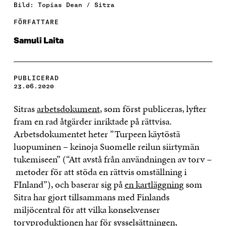
Bild: Topias Dean / Sitra
FÖRFATTARE
Samuli Laita
PUBLICERAD
23.06.2020
Sitras
arbetsdokument
, som först publiceras, lyfter
fram en rad åtgärder inriktade på rättvisa.
Arbetsdokumentet heter ”Turpeen käytöstä
luopuminen – keinoja Suomelle reilun siirtymän
tukemiseen” (“Att avstå från användningen av torv –
metoder för att stöda en rättvis omställning i
FInland”), och baserar sig på
en kartläggning
som
Sitra har gjort tillsammans med Finlands
miljöcentral för att vilka konsekvenser
torvproduktionen har för sysselsättningen,