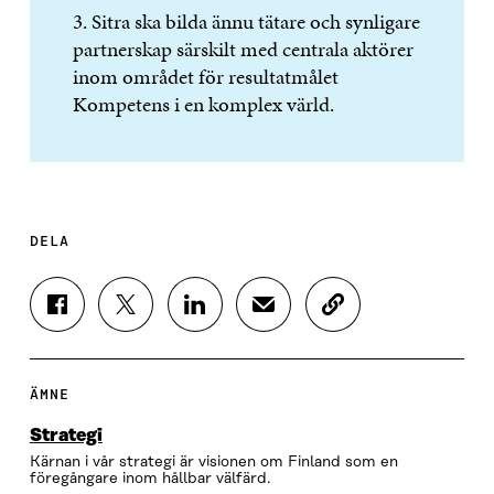
3. Sitra ska bilda ännu tätare och synligare
partnerskap särskilt med centrala aktörer
inom området för resultatmålet
Kompetens i en komplex värld.
DELA
D
D
D
D
K
E
E
E
E
O
L
L
L
L
P
A
A
A
A
I
P
P
P
V
E
ÄMNE
Å
Å
Å
I
R
F
T
L
A
A
Strategi
A
W
I
E
A
Kärnan i vår strategi är visionen om Finland som en
C
I
N
-
R
föregångare inom hållbar välfärd.
E
T
K
P
T