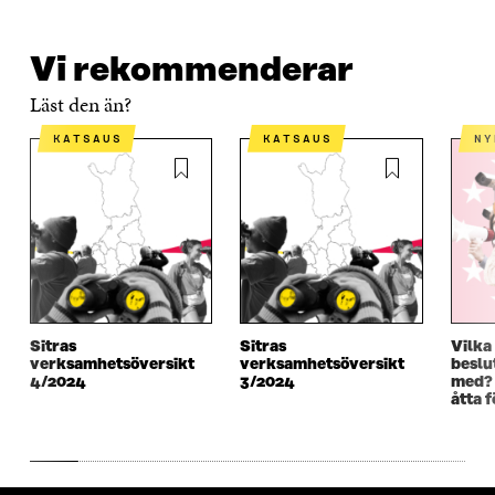
Vi rekommenderar
Läst den än?
KATSAUS
KATSAUS
N
Sitras
Sitras
Vilka
verksamhetsöversikt
verksamhetsöversikt
beslut
4/2024
3/2024
med? 
åtta 