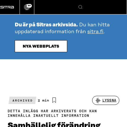
Gå
SV
direkt
Ändra
Sök
webbplatsens
till
språk
innehållet
Du är på Sitras arkivsida.
Du kan hitta
uppdaterad information från
sitra.fi
.
NYA WEBBPLATS
Beräknad
3 min
LYSSNA
ARCHIVED
läsningstid
DETTA INLÄGG HAR ARKIVERATS OCH KAN
INNEHÅLLA INAKTUELLT INFORMATION
Samhällelig förändring