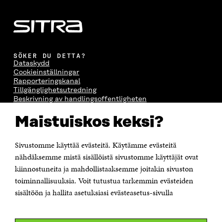
SÖKER DU DETTA?
Dataskydd
Cookieinställningar
Rapporteringskanal
Tillgänglighetsutredning
Beskrivning av handlingsoffentligheten
Sitra's digitala kommunikation och webbtjänster
Maistuiskos keksi?
KONTAKTA OSS
Sivustomme käyttää evästeitä. Käytämme evästeitä
Jubileumsfonden för Finlands självständighet Sitra
Östersjögatan 11–13, PB 160,
nähdäksemme mistä sisällöistä sivustomme käyttäjät ovat
00181 Helsingfors
kiinnostuneita ja mahdollistaaksemme joitakin sivuston
Tfn +358 294 618 991
toiminnallisuuksia. Voit tutustua tarkemmin evästeiden
Personalens e-postadresser har formen:
sisältöön ja hallita asetuksiasi evästeasetus-sivulla
fornamn.efternamn@sitra.fi