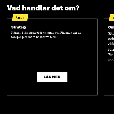
Vad handlar det om?
ÄMNE
Strategi
Om
Kärnan i vår strategi är visionen om Finland som en
Sit
föregångare inom hållbar välfärd.
och
oli
för
Fin
ino
LÄS MER