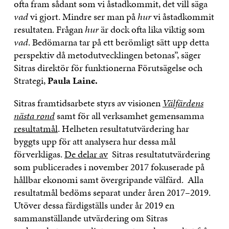
ofta fram sådant som vi åstadkommit, det vill säga
vad
vi gjort. Mindre ser man på
hur
vi åstadkommit
resultaten. Frågan
hur
är dock ofta lika viktig som
vad
. Bedömarna tar på ett berömligt sätt upp detta
perspektiv då metodutvecklingen betonas”, säger
Sitras direktör för funktionerna Förutsägelse och
Strategi,
Paula Laine.
Sitras framtidsarbete styrs av visionen
Välfärdens
nästa rond
samt för all verksamhet gemensamma
resultatmål
. Helheten resultatutvärdering har
byggts upp för att analysera hur dessa mål
förverkligas.
De delar av
Sitras resultatutvärdering
som publicerades i november 2017 fokuserade på
hållbar ekonomi samt övergripande välfärd. Alla
resultatmål bedöms separat under åren 2017–2019.
Utöver dessa färdigställs under år 2019 en
sammanställande utvärdering om Sitras