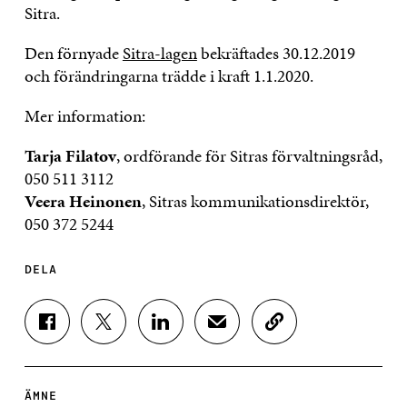
Sitra.
Den förnyade
Sitra-lagen
bekräftades 30.12.2019
och förändringarna trädde i kraft 1.1.2020.
Mer information:
Tarja Filatov
, ordförande för Sitras förvaltningsråd,
050 511 3112
Veera Heinonen
, Sitras kommunikationsdirektör,
050 372 5244
DELA
D
D
D
D
K
E
E
E
E
O
L
L
L
L
P
A
A
A
A
I
P
P
P
V
E
ÄMNE