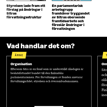
N
S
N
S
S
T
S
T
Styrelsen lade fram ett
En parlamentarisk
förslag på ändringar i
arbetsgrupp
T
E
T
E
Sitras
framhäver tryggandet
E
R
E
R
förvaltningsstruktur
av Sitras oberoende
R
R
framtidsarbete och
föreslår ändringar i
förvaltningen
Vad handlar det om?
ÄMNE
Organisation
Om
Eftersom Sitra är en fond som är underställd riksdagen är
Sit
beslutsfattandet bundet till den finländska
och
parlamentarismen. För förvaltningen av fonden ansvarar
oli
förvaltningsrådet, styrelsen och överombudsmannen.
för
Fin
ino