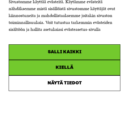
Sivustomme käyttää evästeitä. Käytämme evästeitä
Jubileumsfonden för Finlands självständighet Sitra
Östersjögatan 11–13, PB 160,
nähdäksemme mistä sisällöistä sivustomme käyttäjät ovat
00181 Helsingfors
kiinnostuneita ja mahdollistaaksemme joitakin sivuston
Tfn +358 294 618 991
toiminnallisuuksia. Voit tutustua tarkemmin evästeiden
Personalens e-postadresser har formen:
sisältöön ja hallita asetuksiasi evästeasetus-sivulla
fornamn.efternamn@sitra.fi
KANALER
SALLI KAIKKI
Facebook
Öppnas
i
Linkedin
ett
KIELLÄ
Öppnas
nytt
i
fönster
Youtube
ett
Öppnas
NÄYTÄ TIEDOT
nytt
i
fönster
Instagram
ett
Öppnas
nytt
i
fönster
ett
nytt
fönster