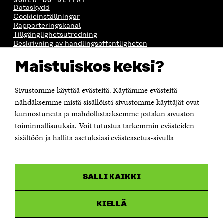
SÖKER DU DETTA?
Dataskydd
Cookieinställningar
Rapporteringskanal
Tillgänglighetsutredning
Beskrivning av handlingsoffentligheten
Sitra's digitala kommunikation och webbtjänster
Maistuiskos keksi?
KONTAKTA OSS
Jubileumsfonden för Finlands självständighet Sitra
Sivustomme käyttää evästeitä. Käytämme evästeitä
Östersjögatan 11–13, PB 160,
nähdäksemme mistä sisällöistä sivustomme käyttäjät ovat
00181 Helsingfors
kiinnostuneita ja mahdollistaaksemme joitakin sivuston
Tfn +358 294 618 991
toiminnallisuuksia. Voit tutustua tarkemmin evästeiden
Personalens e-postadresser har formen:
sisältöön ja hallita asetuksiasi evästeasetus-sivulla
fornamn.efternamn@sitra.fi
KANALER
SALLI KAIKKI
Facebook
Öppnas
i
Linkedin
ett
KIELLÄ
Öppnas
nytt
i
fönster
Youtube