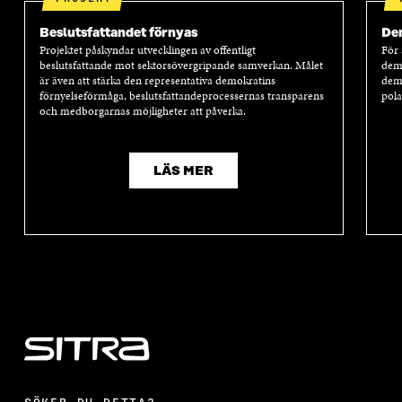
Beslutsfattandet förnyas
Dem
Projektet påskyndar utvecklingen av offentligt
För 
beslutsfattande mot sektorsövergripande samverkan. Målet
demo
är även att stärka den representativa demokratins
demo
förnyelseförmåga, beslutsfattandeprocessernas transparens
pola
och medborgarnas möjligheter att påverka.
LÄS MER