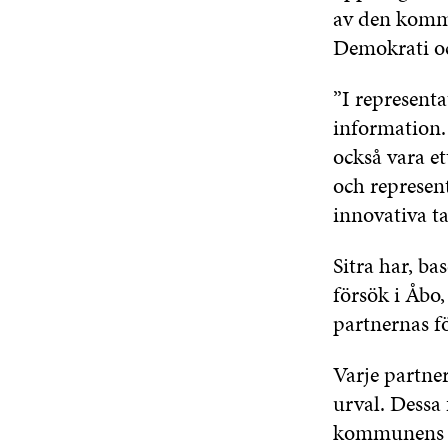
av den komm
Demokrati oc
”I represent
information.
också vara e
och represen
innovativa t
Sitra har, ba
försök i Åbo
partnernas f
Varje partn
urval. Dessa f
kommunens e