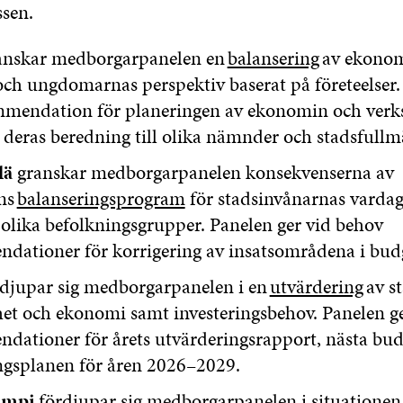
sen.
anskar medborgarpanelen en
balansering
av ekonom
ch ungdomarnas perspektiv baserat på företeelser.
mmendation för planeringen av ekonomin och verk
deras beredning till olika nämnder och stadsfullm
lä
granskar medborgarpanelen konsekvenserna av
ns
balanseringsprogram
för stadsinvånarnas vardag
olika befolkningsgrupper. Panelen ger vid behov
dationer för korrigering av insatsområdena i bud
djupar sig medborgarpanelen i en
utvärdering
av s
et och ekonomi samt investeringsbehov. Panelen g
dationer för årets utvärderingsrapport, nästa bud
ingsplanen för åren 2026–2029.
ampi
fördjupar sig
medborgarpanelen
i situationen