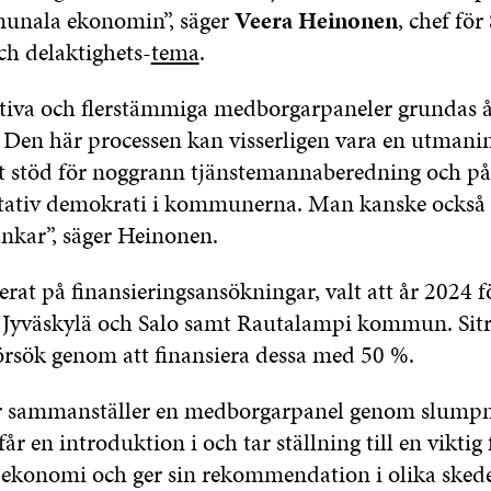
unala ekonomin”, säger
Veera Heinonen
, chef för
h delaktighets-
tema
.
ativa och flerstämmiga medborgarpaneler grundas å
 Den här processen kan visserligen vara en utmani
tt stöd för noggrann tjänstemannaberedning och på s
tativ demokrati i kommunerna. Man kanske också 
ankar”, säger Heinonen.
serat på finansieringsansökningar, valt att år 2024 f
, Jyväskylä och Salo samt Rautalampi kommun. Sit
örsök genom att finansiera dessa med 50 %.
er sammanställer en medborgarpanel genom slump
år en introduktion i och tar ställning till en viktig 
konomi och ger sin rekommendation i olika sked