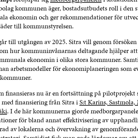
bolag kommunen äger, bostadsutbudets roll i den 
a ekonomin och ger rekommendationer för utvec
täder till kommunstyrelsen.
år till utgången av 2025. Sitra vill genom försöke
 om hur kommuninvånarnas deltagande hjälper att 
mmunala ekonomin i olika stora kommuner. Samti
 man arbetsmodeller för ekonomiplaneringen som ev
la kommuner.
m finansieras nu är en fortsättning på pilotprojekt
med finansiering från Sitra i
S:t Karins, Sastmola
äki
. I de här kommunerna gjorde medborgarpaneler
oner för bland annat effektivisering av upphandl
rad av lokalerna och övervakning av genomförande
rategi. Samtidigt fick man goda lärdomar om att 