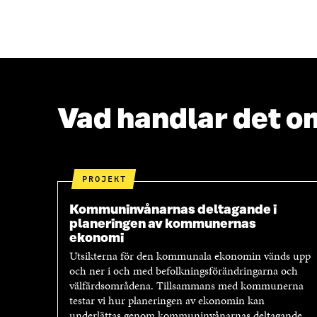
L
L
A
A
P
P
Å
Å
F
T
A
W
C
I
E
T
Vad handlar det o
B
T
O
E
O
R
K
Ö
Ö
P
PROJEKT
P
P
P
N
Kommuninvånarnas deltagande i
N
A
planeringen av kommunernas
A
S
ekonomi
S
I
Utsikterna för den kommunala ekonomin vänds upp
I
E
och ner i och med befolkningsförändringarna och
E
T
välfärdsområdena. Tillsammans med kommunerna
T
T
testar vi hur planeringen av ekonomin kan
T
N
underlättas genom kommuninvånarnas deltagande.