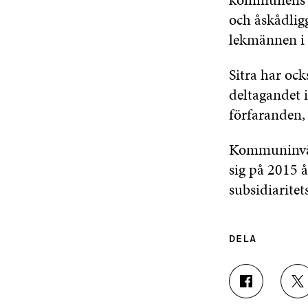
och åskådlig
lekmännen i 
Sitra har oc
deltagandet
förfaranden,
Kommuninvån
sig på 2015 
subsidiarite
DELA
D
D
E
E