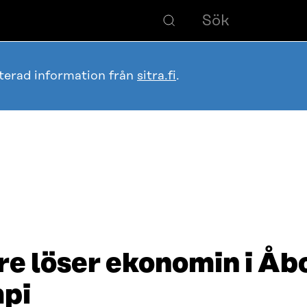
terad information från
sitra.fi
.
e löser ekonomin i Åbo
mpi