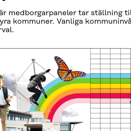
där medborgarpaneler tar ställning ti
yra kommuner. Vanliga kommuninvån
val.