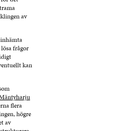
strama
klingen av
n inhämta
lösa frågor
digt
entuellt kan
 som
, Mäntyharju
na flera
ingen, högre
t av
strukturera