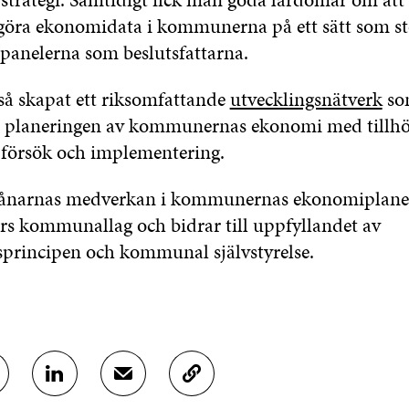
göra ekonomidata i kommunerna på ett sätt som st
panelerna som beslutsfattarna.
kså skapat ett riksomfattande
utvecklingsnätverk
so
 i planeringen av kommunernas ekonomi med tillh
 försök och implementering.
arnas medverkan i kommunernas ekonomiplaner
års kommunallag och bidrar till uppfyllandet av
tsprincipen och kommunal självstyrelse.
D
D
K
E
E
O