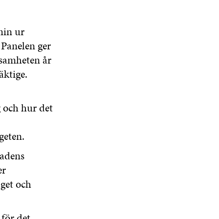
T
N
S
N
F
S
T
S
Ö
T
E
T
in ur
N
E
R
E
S
 Panelen ger
R
R
T
samheten år
E
äktige.
R
 och hur det
geten.
tadens
er
get och
 för det