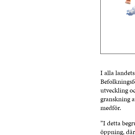
I alla lande
Befolkningsfö
utveckling o
granskning a
medför.
”I detta begr
öppning, där