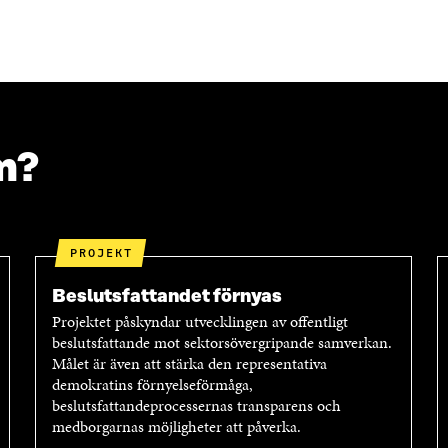
L
L
P
A
A
I
P
V
E
Å
I
R
L
A
A
I
E
A
N
-
R
K
P
T
m?
E
O
I
D
S
K
I
T
E
N
Ö
L
Ö
P
N
PROJEKT
P
P
S
P
N
L
Beslutsfattandet förnyas
N
A
Ä
Projektet påskyndar utvecklingen av offentligt
A
S
N
beslutsfattande mot sektorsövergripande samverkan.
S
I
K
Målet är även att stärka den representativa
I
E
demokratins förnyelseförmåga,
E
T
beslutsfattandeprocessernas transparens och
T
T
medborgarnas möjligheter att påverka.
T
N