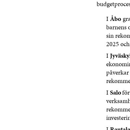
budgetproces
I
Åbo
gr
barnens o
sin reko
2025 och 
I
Jyväsky
ekonomi
påverkar 
rekommen
I
Salo
för
verksamh
rekommen
invester
I
Rautal