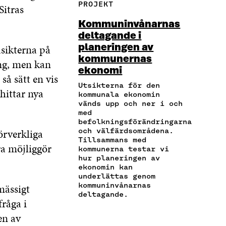
PROJEKT
 Sitras
V
E
C
I
N
I
R
E
T
K
Kommuninvånarnas
A
A
B
T
E
deltagande i
E
A
O
E
D
sikterna på
planeringen av
-
R
O
R
I
P
T
kommunernas
K
Ö
N
ng, men kan
O
I
ekonomi
Ö
P
Ö
å sätt en vis
S
K
P
P
P
Utsikterna för den
T
E
P
N
P
hittar nya
kommunala ekonomin
Ö
L
N
A
N
vänds upp och ner i och
P
N
A
S
A
med
P
S
S
I
S
befolkningsförändringarna
N
L
I
E
I
örverkliga
och välfärdsområdena.
A
Ä
Tillsammans med
E
T
E
ra möjliggör
S
N
kommunerna testar vi
T
T
T
hur planeringen av
I
K
T
N
T
ekonomin kan
E
N
Y
N
underlättas genom
T
Y
T
Y
kommuninvånarnas
mässigt
T
T
T
T
deltagande.
N
fråga i
T
F
T
Y
F
Ö
F
en av
T
Ö
N
Ö