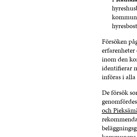
hyreshus
kommunal
hyresbos
Försöken påg
erfarenheter
inom den ko
identifierar
införas i al
De försök so
genomfördes 
och Pieksäm
rekommendati
beläggningsg
kommunens st