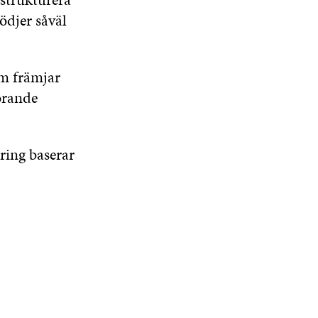
ödjer såväl
m främjar
örande
ing baserar