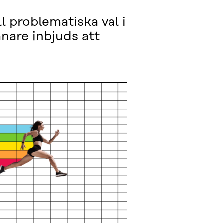
ll problematiska val i
are inbjuds att