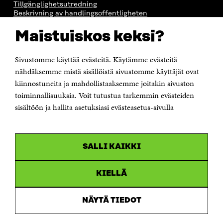
Tillgänglighetsutredning
Beskrivning av handlingsoffentligheten
Sitra's digitala kommunikation och webbtjänster
Maistuiskos keksi?
KONTAKTA OSS
Jubileumsfonden för Finlands självständighet Sitra
Sivustomme käyttää evästeitä. Käytämme evästeitä
Östersjögatan 11–13, PB 160,
nähdäksemme mistä sisällöistä sivustomme käyttäjät ovat
00181 Helsingfors
kiinnostuneita ja mahdollistaaksemme joitakin sivuston
Tfn +358 294 618 991
toiminnallisuuksia. Voit tutustua tarkemmin evästeiden
Personalens e-postadresser har formen:
sisältöön ja hallita asetuksiasi evästeasetus-sivulla
fornamn.efternamn@sitra.fi
KANALER
SALLI KAIKKI
Facebook
Öppnas
i
Linkedin
ett
KIELLÄ
Öppnas
nytt
i
fönster
Youtube
ett
Öppnas
NÄYTÄ TIEDOT
nytt
i
fönster
Instagram
ett
Öppnas