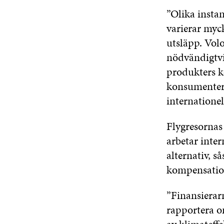
”Olika instan
varierar myck
utsläpp. Vol
nödvändigtvis
produkters ko
konsumentern
internatione
Flygresornas
arbetar inter
alternativ, s
kompensation
”Finansierarn
rapportera om