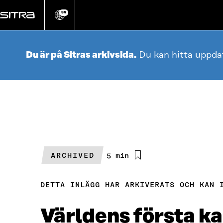
Gå
direkt
SV
Ändra
webbplatsens
till
språk
innehållet
Du är på Sitras arkivsida.
Du kan hitta uppda
ARCHIVED
Beräknad
5 min
läsningstid
DETTA INLÄGG HAR ARKIVERATS OCH KAN 
Världens första ka