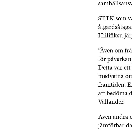
samhällsansv
STTK som var 
åtgärdsåtagan
Hiilifiksu jä
”Även om frå
för påverkan,
Detta var ett
medvetna om 
framtiden. E
att bedöma d
Vallander.
Även andra or
jämförbar da