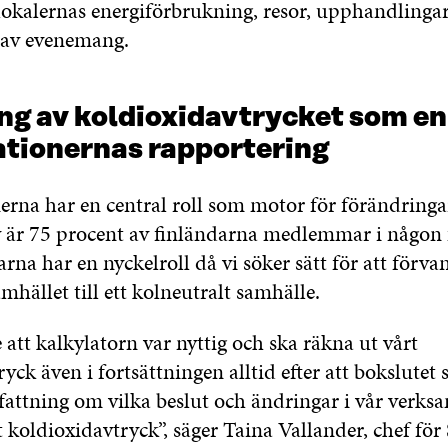
okalernas energiförbrukning, resor, upphandlingar,
 av evenemang.
ng av koldioxidavtrycket som en 
ationernas rapportering
erna har en central roll som motor för förändringar
iv är 75 procent av finländarna medlemmar i någon 
rna har en nyckelroll då vi söker sätt för att förva
mhället till ett kolneutralt samhälle.
att kalkylatorn var nyttig och ska räkna ut vårt
yck även i fortsättningen alltid efter att bokslutet s
pfattning om vilka beslut och ändringar i vår verk
 koldioxidavtryck”, säger Taina Vallander, chef fö