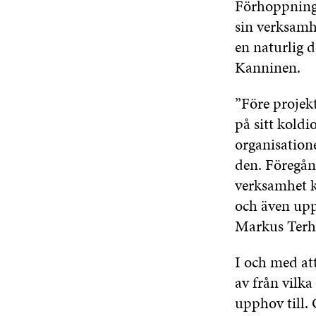
Förhoppnings
sin verksamhe
en naturlig d
Kanninen.
”Före projekt
på sitt koldi
organisatione
den. Föregån
verksamhet k
och även uppm
Markus Terho,
I och med att
av från vilk
upphov till.