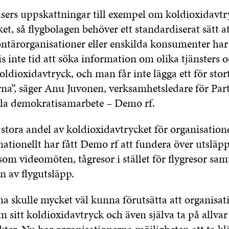
sers uppskattningar till exempel om koldioxidavtry
et, så flygbolagen behöver ett standardiserat sätt a
ontärorganisationer eller enskilda konsumenter har
 inte tid att söka information om olika tjänsters 
ldioxidavtryck, och man får inte lägga ett för stor
a”, säger Anu Juvonen, verksamhetsledare för Part
lla demokratisamarbete – Demo rf.
 stora andel av koldioxidavtrycket för organisatio
nationellt har fått Demo rf att fundera över utsläp
åsom videomöten, tågresor i stället för flygresor sam
 av flygutsläpp.
a skulle mycket väl kunna förutsätta att organisat
 sitt koldioxidavtryck och även själva ta på allvar 