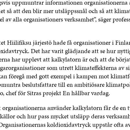
vis uppmuntrar informationen organisationerna a
t så att den blir mer utsläppssnål och så att klima
el av alla organisationers verksamhet”, säger profes
et Hiilifiksu järjestö hade få organisationer i Finla
oxidavtryck. Det har varit glädjande att se hur nytti
rna har upplevt att kalkylatorn är och att de börj
garorganisationer som utrett klimateffekterna av s
an föregå med gott exempel i kampen mot klimat
untra beslutsfattare till en ambitiösare klimatpoli
 chef för Sitras projekt En hållbar vardag.
 organisationerna använder kalkylatorn får de en t
a källor och hur pass mycket utsläpp deras verksamh
 Organisationernas koldioxidavtryck uppstår ofta a