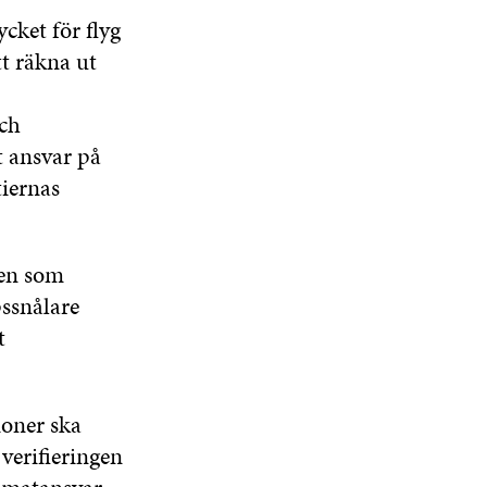
cket för flyg
tt räkna ut
och
t ansvar på
iernas
nen som
pssnålare
t
ioner ska
verifieringen