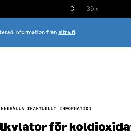
terad information från
sitra.fi
.
INNEHÅLLA INAKTUELLT INFORMATION
lkylator för koldioxid