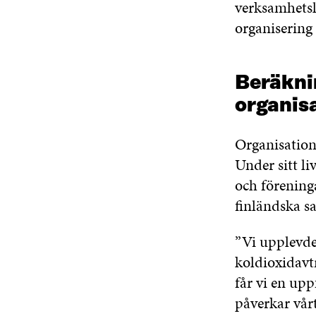
verksamhetsl
organisering
Beräkni
organis
Organisation
Under sitt l
och föreninga
finländska sa
”Vi upplevde 
koldioxidavtr
får vi en up
påverkar vårt