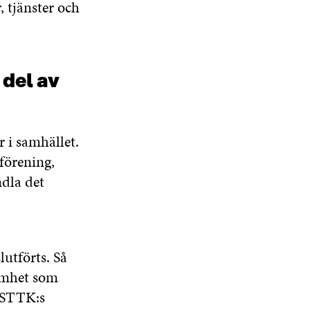
 tjänster och
del av
 i samhället.
förening,
ndla det
lutförts. Så
samhet som
r STTK:s