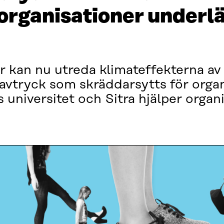
 organisationer underl
r kan nu utreda klimateffekterna a
davtryck som skräddarsytts för orga
universitet och Sitra hjälper organi