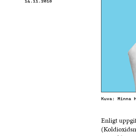
14.11.2018
Kuva: Minna 
Enligt uppgif
(Koldioxidsm