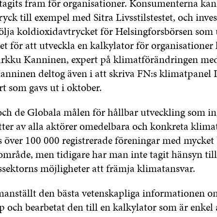
 tagits fram för organisationer. Konsumenterna kan 
yck till exempel med Sitra Livsstilstestet, och inve
ölja koldioxidavtrycket för Helsingforsbörsen som 
tet för att utveckla en kalkylator för organisationer
rkku Kanninen, expert på klimatförändringen med
Kanninen deltog även i att skriva FN:s klimatpanel
t som gavs ut i oktober.
 och de Globala målen för hållbar utveckling som i
tter av alla aktörer omedelbara och konkreta klimat
s över 100 000 registrerade föreningar med mycket 
mråde, men tidigare har man inte tagit hänsyn till
ssektorns möjligheter att främja klimatansvar.
anställt den bästa vetenskapliga informationen o
 och bearbetat den till en kalkylator som är enkel