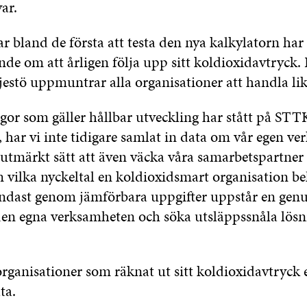
ar.
bland de första att testa den nya kalkylatorn har 
de om att årligen följa upp sitt koldioxidavtryck. 
rjestö uppmuntrar alla organisationer att handla li
gor som gäller hållbar utveckling har stått på STT
 har vi inte tidigare samlat in data om vår egen ve
 utmärkt sätt att även väcka våra samarbetspartner f
vilka nyckeltal en koldioxidsmart organisation be
ndast genom jämförbara uppgifter uppstår en genu
en egna verksamheten och söka utsläppssnåla lösni
ganisationer som räknat ut sitt koldioxidavtryck e
ta.