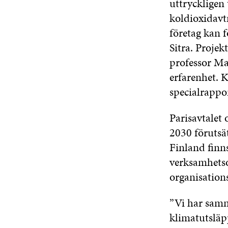
uttryckligen
koldioxidavtr
företag kan f
Sitra. Projek
professor Ma
erfarenhet. 
specialrappor
Parisavtalet
2030 förutsä
Finland finn
verksamhetso
organisation
”Vi har samm
klimatutsläpp