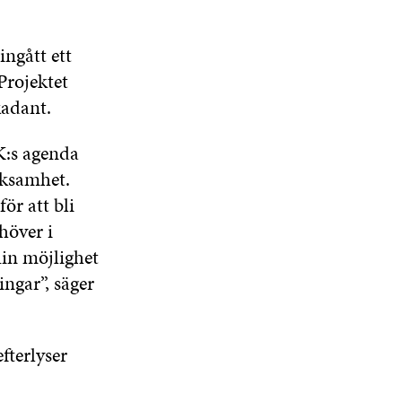
ingått ett
Projektet
kadant.
K:s agenda
rksamhet.
ör att bli
höver i
in möjlighet
ngar”, säger
fterlyser