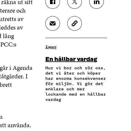
räkna ut sitt
D
D
D
sterare och
E
E
E
L
L
L
utretts av
A
A
A
 leddes av
D
K
P
P
P
E
O
Å
Å
Å
 lång
L
P
F
T
L
 IPCC:s
A
I
A
W
I
ÄMNE
V
E
C
I
N
I
R
E
T
K
En hållbar vardag
A
A
B
T
E
ngår i Agenda
E
A
Hur vi bor och rör oss,
O
E
D
-
R
det vi äter och köper
O
R
I
åtgärder. I
har enorma konsekvenser
P
T
K
Ö
N
brett
för miljön. Vi gör det
O
I
Ö
P
Ö
enklare och mer
S
K
P
P
P
lockande med en hållbar
T
E
P
N
P
vardag
Ö
L
N
A
N
P
N
A
S
A
P
S
m
S
I
S
N
L
I
E
I
 att använda.
A
Ä
E
T
E