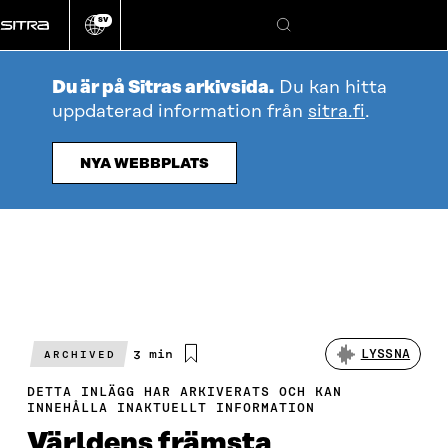
Gå
SV
direkt
Ändra
Sök
webbplatsens
till
språk
innehållet
Du är på Sitras arkivsida.
Du kan hitta
uppdaterad information från
sitra.fi
.
NYA WEBBPLATS
Beräknad
3 min
LYSSNA
ARCHIVED
läsningstid
DETTA INLÄGG HAR ARKIVERATS OCH KAN
INNEHÅLLA INAKTUELLT INFORMATION
Världens främsta