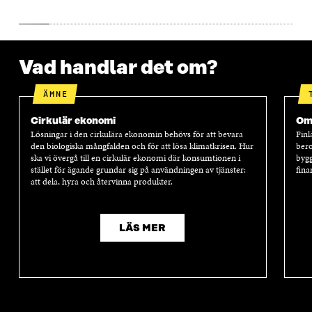
Vad handlar det om?
ÄMNE
Cirkulär ekonomi
Oms
Lösningar i den cirkulära ekonomin behövs för att bevara
Finl
den biologiska mångfalden och för att lösa klimatkrisen. Hur
bero
ska vi övergå till en cirkulär ekonomi där konsumtionen i
bygg
stället för ägande grundar sig på användningen av tjänster:
fina
att dela, hyra och återvinna produkter.
LÄS MER