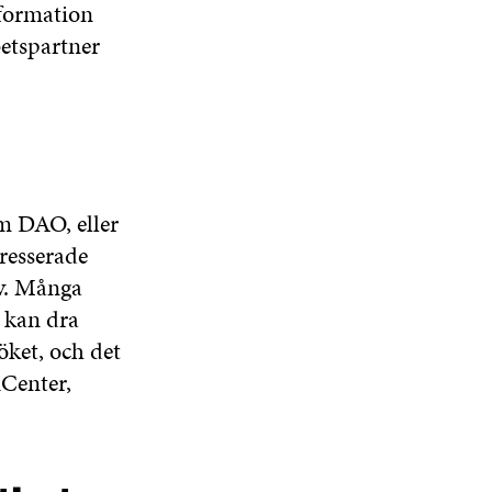
nformation
etspartner
m DAO, eller
resserade
v. Många
g kan dra
öket, och det
Center,