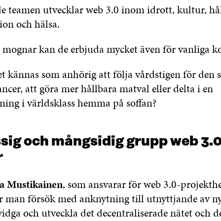
e teamen utvecklar web 3.0 inom idrott, kultur, hå
on och hälsa.
 mognar kan de erbjuda mycket även för vanliga k
et kännas som anhörig att följa vårdstigen för den
ancer, att göra mer hållbara matval eller delta i en
lning i världsklass hemma på soffan?
sig och mångsidig grupp web 3.0
r
a Mustikainen
, som ansvarar för web 3.0-projekth
er man försök med anknytning till utnyttjande av ny
tvidga och utveckla det decentraliserade nätet och d