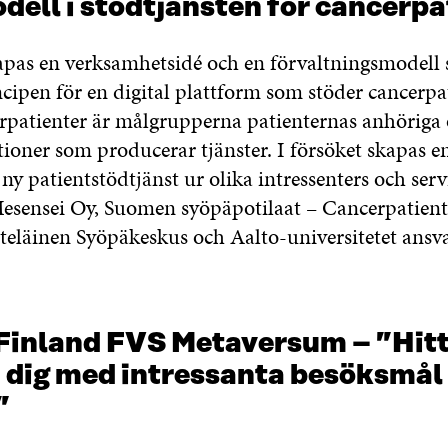
ell i stödtjänsten för cancerpa
kapas en verksamhetsidé och en förvaltningsmodell
ipen för en digital plattform som stöder cancerpat
rpatienter är målgrupperna patienternas anhöriga 
tioner som producerar tjänster. I försöket skapas e
 ny patientstödtjänst ur olika intressenters och serv
Mesensei Oy, Suomen syöpäpotilaat – Cancerpatient
Eteläinen Syöpäkeskus och Aalto-universitetet ansva
 Finland FVS Metaversum – ”Hit
 dig med intressanta besöksmål 
”