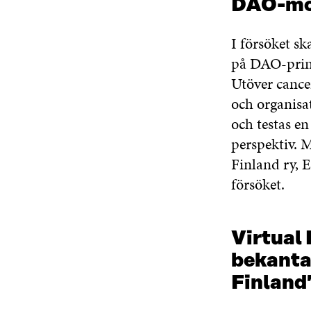
DAO-mod
I försöket s
på DAO-princ
Utöver cance
och organisa
och testas en
perspektiv. 
Finland ry, 
försöket.
Virtual
bekanta
Finland