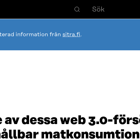
terad information från
sitra.fi
.
e av dessa web 3.0-försö
 hållbar matkonsumtion