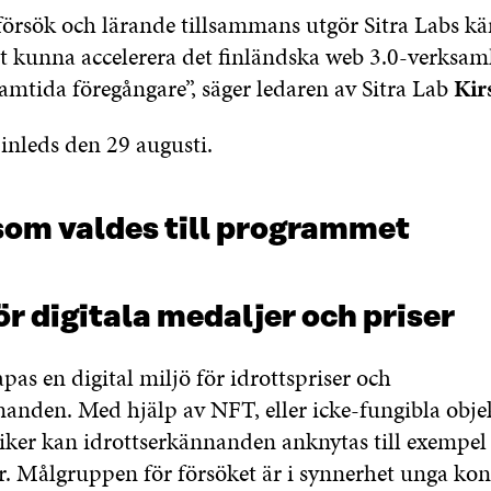
försök och lärande tillsammans utgör Sitra Labs kä
att kunna accelerera det finländska web 3.0-verksa
amtida föregångare”, säger ledaren av Sitra Lab
Kir
nleds den 29 augusti.
som valdes till programmet
ör digitala medaljer och priser
apas en digital miljö för idrottspriser och
nanden. Med hjälp av NFT, eller icke-fungibla obje
ker kan idrottserkännanden anknytas till exempel t
r. Målgruppen för försöket är i synnerhet unga ko