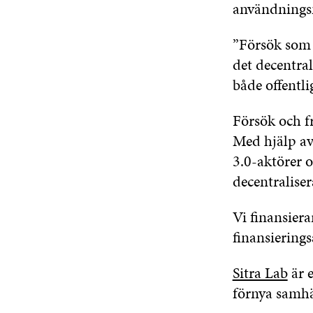
användningsm
”Försök som 
det decentra
både offentli
Försök och fr
Med hjälp av 
3.0-aktörer o
decentraliser
Vi finansier
finansierings
Sitra Lab
är e
förnya samhä