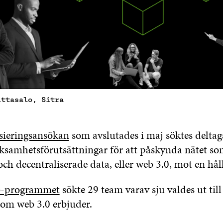
ittasalo, Sitra
nsieringsansökan
som avslutades i maj söktes delta
rksamhetsförutsättningar för att påskynda nätet so
ch decentraliserade data, eller web 3.0, mot en hål
ab-programmet
sökte 29 team varav sju valdes ut till 
som web 3.0 erbjuder.