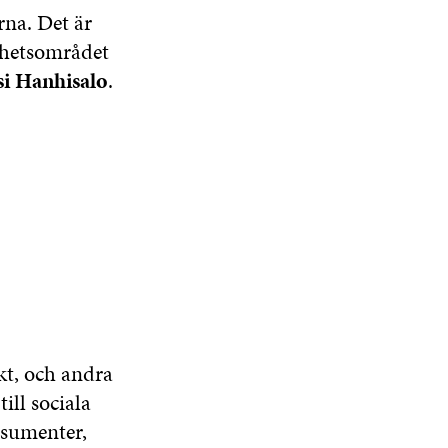
rna. Det är
mhetsområdet
si Hanhisalo
.
kt, och andra
ill sociala
nsumenter,