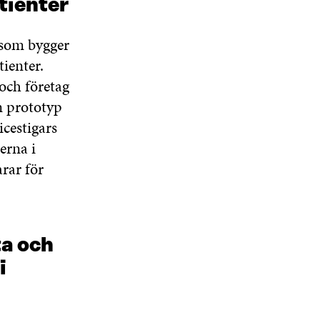
tienter
 som bygger
ienter.
och företag
n prototyp
icestigars
erna i
rar för
ta och
i