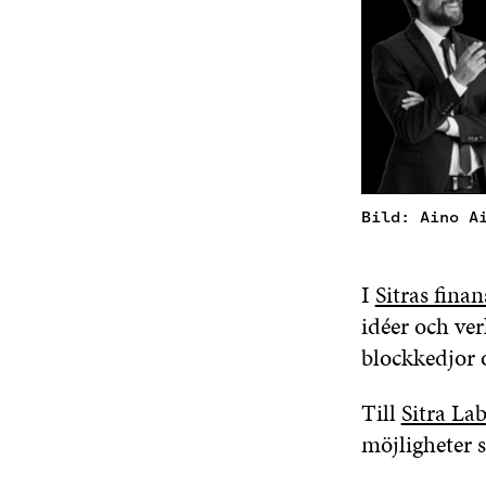
Bild: Aino A
I
Sitras fina
idéer och ve
blockkedjor o
Till
Sitra L
möjligheter 