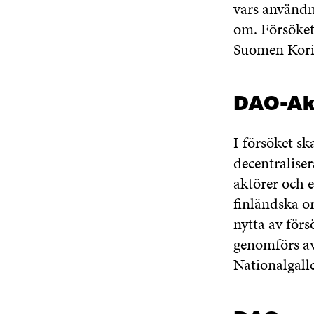
vars användn
om. Försöke
Suomen Korip
DAO-Aka
I försöket s
decentralise
aktörer och
finländska o
nytta av förs
genomförs av
Nationalgall