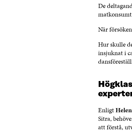
De deltagand
matkonsumti
När försöken
Hur skulle d
insjuknat i c
dansförestäl
Högklas
experte
Enligt
Helen
Sitra, behöv
att förstå, u