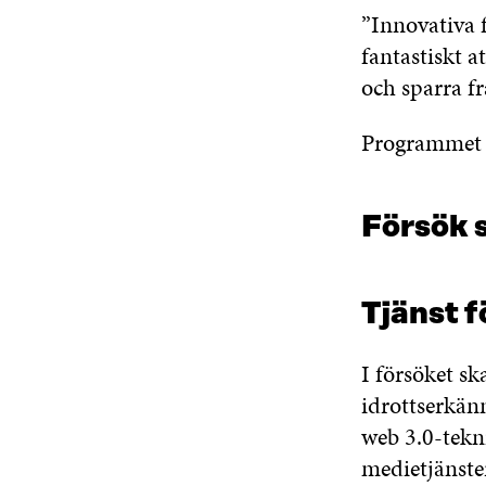
”Innovativa 
fantastiskt 
och sparra fr
Programmet i
Försök 
Tjänst f
I försöket sk
idrottserkän
web 3.0-tekni
medietjänste