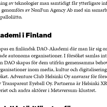
ing av teknologier man samtidigt får ytterligare i
t genomförs av NonFun Agency Ab med sin samarb
alloliitto.
demi i Finland
kapas en finländsk DAO-Akademi där man lär sig o
rade autonoma organisationer. I försöket samlas int
 en DAO skapas för dem utifrån gemensamma beho
rganisationer inom media, kultur och digitaliserin
öket. Adventure Club Helsinki Oy ansvarar för förs
 Transparent Eyeball Oy. Partnerna är Helsinki XR
eriet och andra aktörer i Metaversum-klustret.