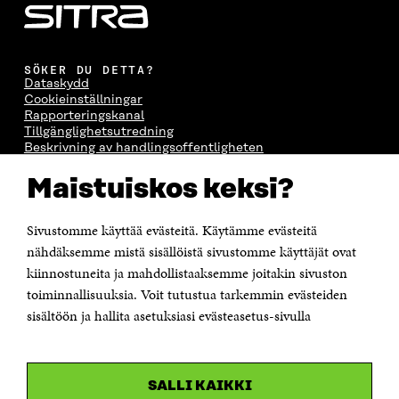
SÖKER DU DETTA?
Dataskydd
Cookieinställningar
Rapporteringskanal
Tillgänglighetsutredning
Beskrivning av handlingsoffentligheten
Sitra's digitala kommunikation och webbtjänster
Maistuiskos keksi?
KONTAKTA OSS
Jubileumsfonden för Finlands självständighet Sitra
Sivustomme käyttää evästeitä. Käytämme evästeitä
Östersjögatan 11–13, PB 160,
nähdäksemme mistä sisällöistä sivustomme käyttäjät ovat
00181 Helsingfors
kiinnostuneita ja mahdollistaaksemme joitakin sivuston
Tfn +358 294 618 991
toiminnallisuuksia. Voit tutustua tarkemmin evästeiden
Personalens e-postadresser har formen:
sisältöön ja hallita asetuksiasi evästeasetus-sivulla
fornamn.efternamn@sitra.fi
KANALER
SALLI KAIKKI
Facebook