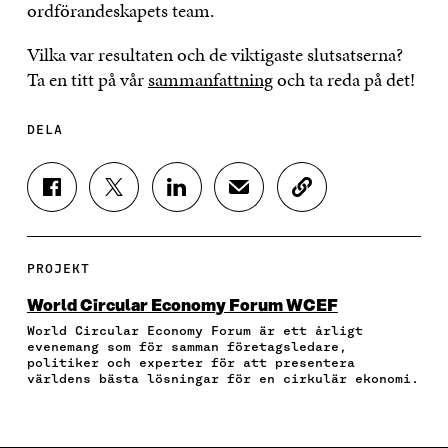
ordförandeskapets team.
Vilka var resultaten och de viktigaste slutsatserna?
Ta en titt på vår
sammanfattning
och ta reda på det!
DELA
D
D
D
D
K
E
E
E
E
O
L
L
L
L
P
A
A
A
A
I
P
P
P
V
E
PROJEKT
Å
Å
Å
I
R
F
T
L
A
A
World Circular Economy Forum WCEF
A
W
I
E
A
World Circular Economy Forum är ett årligt
C
I
N
-
R
evenemang som för samman företagsledare,
E
T
K
P
T
politiker och experter för att presentera
B
T
E
O
I
världens bästa lösningar för en cirkulär ekonomi.
O
E
D
S
K
O
R
I
T
E
K
Ö
N
Ö
L
Ö
P
Ö
P
N