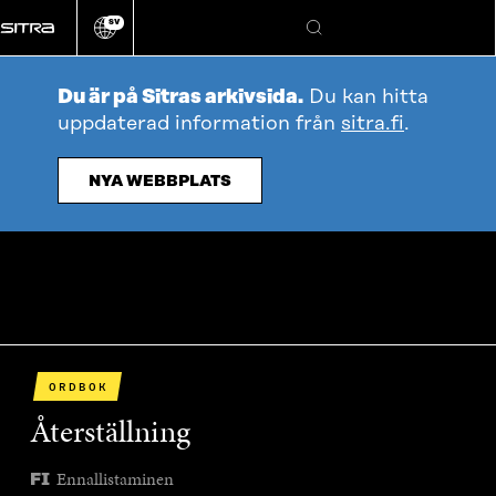
Gå
SV
direkt
Ändra
Sök
webbplatsens
till
språk
innehållet
Du är på Sitras arkivsida.
Du kan hitta
uppdaterad information från
sitra.fi
.
NYA WEBBPLATS
ORDBOK
Återställning
Ennallistaminen
FI