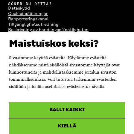
SÖKER DU DETTA?
Dataskydd
Cookieinställningar
Rapporteringskanal
Tillgänglighetsutredning
Beskrivning av handlingsoffentligheten
Sitra's digitala kommunikation och webbtjänster
Maistuiskos keksi?
KONTAKTA OSS
Sivustomme käyttää evästeitä. Käytämme evästeitä
Jubileumsfonden för Finlands självständighet Sitra
Östersjögatan 11–13, PB 160,
nähdäksemme mistä sisällöistä sivustomme käyttäjät ovat
00181 Helsingfors
kiinnostuneita ja mahdollistaaksemme joitakin sivuston
Tfn +358 294 618 991
toiminnallisuuksia. Voit tutustua tarkemmin evästeiden
Personalens e-postadresser har formen:
sisältöön ja hallita asetuksiasi evästeasetus-sivulla
fornamn.efternamn@sitra.fi
KANALER
SALLI KAIKKI
Facebook
Öppnas
i
Linkedin
ett
KIELLÄ
Öppnas
nytt
i