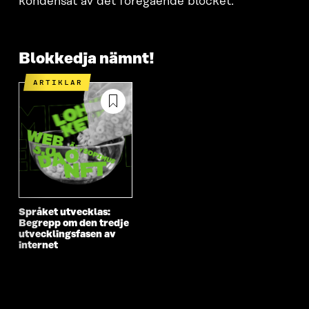
kondensat av det föregående blocket.
Blokkedja nämnt!
ARTIKLAR
Språket utvecklas:
Begrepp om den tredje
utvecklingsfasen av
internet