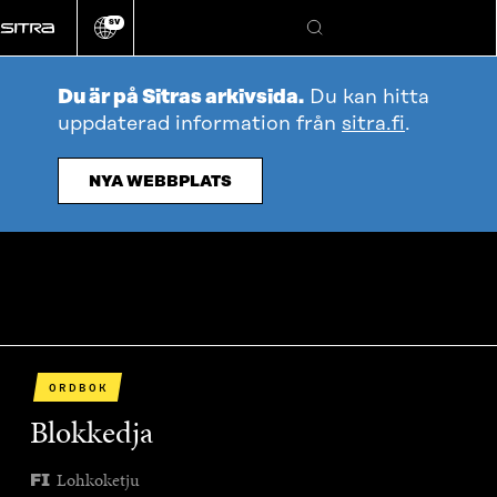
Gå
SV
direkt
Ändra
Sök
webbplatsens
till
språk
innehållet
Du är på Sitras arkivsida.
Du kan hitta
uppdaterad information från
sitra.fi
.
NYA WEBBPLATS
ORDBOK
Blokkedja
Lohkoketju
FI