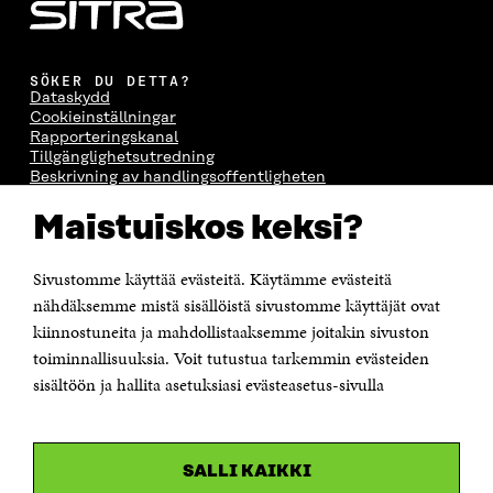
SÖKER DU DETTA?
Dataskydd
Cookieinställningar
Rapporteringskanal
Tillgänglighetsutredning
Beskrivning av handlingsoffentligheten
Sitra's digitala kommunikation och webbtjänster
Maistuiskos keksi?
KONTAKTA OSS
Jubileumsfonden för Finlands självständighet Sitra
Sivustomme käyttää evästeitä. Käytämme evästeitä
Östersjögatan 11–13, PB 160,
nähdäksemme mistä sisällöistä sivustomme käyttäjät ovat
00181 Helsingfors
kiinnostuneita ja mahdollistaaksemme joitakin sivuston
Tfn +358 294 618 991
toiminnallisuuksia. Voit tutustua tarkemmin evästeiden
Personalens e-postadresser har formen:
sisältöön ja hallita asetuksiasi evästeasetus-sivulla
fornamn.efternamn@sitra.fi
KANALER
SALLI KAIKKI
Facebook
Öppnas