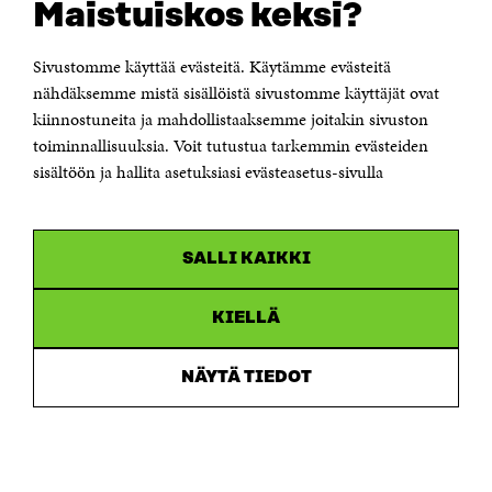
Maistuiskos keksi?
KONTAKTA OSS
Sivustomme käyttää evästeitä. Käytämme evästeitä
Jubileumsfonden för Finlands självständighet Sitra
Östersjögatan 11–13, PB 160,
nähdäksemme mistä sisällöistä sivustomme käyttäjät ovat
00181 Helsingfors
kiinnostuneita ja mahdollistaaksemme joitakin sivuston
Tfn +358 294 618 991
toiminnallisuuksia. Voit tutustua tarkemmin evästeiden
Personalens e-postadresser har formen:
sisältöön ja hallita asetuksiasi evästeasetus-sivulla
fornamn.efternamn@sitra.fi
KANALER
SALLI KAIKKI
Facebook
Öppnas
i
Linkedin
ett
KIELLÄ
Öppnas
nytt
i
fönster
Youtube
ett
Öppnas
NÄYTÄ TIEDOT
nytt
i
fönster
Instagram
ett
Öppnas
nytt
i
fönster
ett
nytt