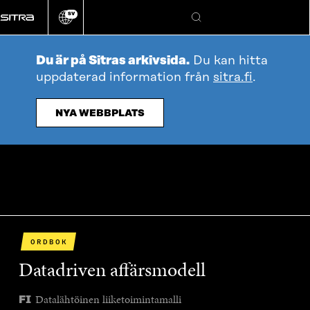
Gå
SV
direkt
Ändra
Sök
webbplatsens
till
språk
innehållet
Du är på Sitras arkivsida.
Du kan hitta
uppdaterad information från
sitra.fi
.
NYA WEBBPLATS
ORDBOK
Datadriven affärsmodell
Datalähtöinen liiketoimintamalli
FI