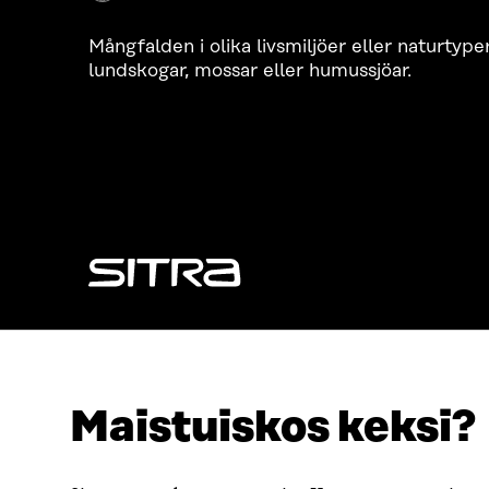
Mångfalden i olika livsmiljöer eller naturtyper
lundskogar, mossar eller humussjöar.
SÖKER DU DETTA?
Dataskydd
Cookieinställningar
Maistuiskos keksi?
Rapporteringskanal
Tillgänglighetsutredning
Beskrivning av