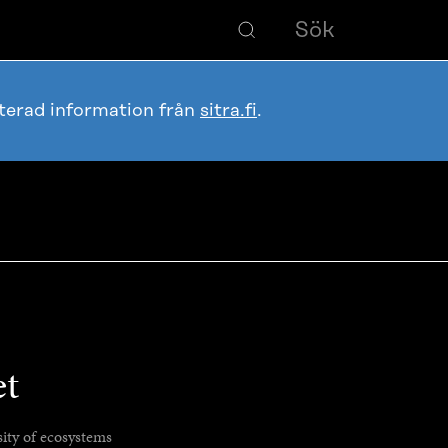
terad information från
sitra.fi
.
et
ity of ecosystems