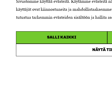
Sivustomme käyttää evästeitä. Käytämme evästeitä 
handlingsoffentligheten
käyttäjät ovat kiinnostuneita ja mahdollistaaksemme 
Sitra's digitala kommunikation och
tutustua tarkemmin evästeiden sisältöön ja hallita as
webbtjänster
SALLI KAIKKI
NÄYTÄ T