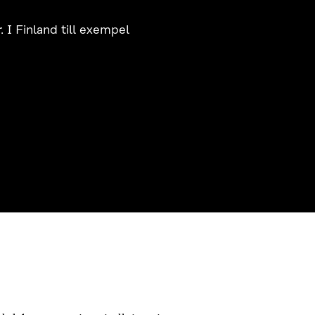
. I Finland till exempel
KONTAKTA OSS
Jubileumsfonden för Finlands
självständighet Sitra
Östersjögatan 11–13, PB 160,
00181 Helsingfors
Tfn +358 294 618 991