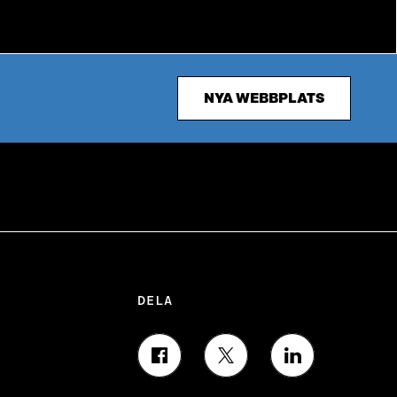
NYA WEBBPLATS
DELA
D
D
D
E
E
E