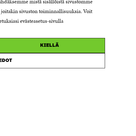
nähdäksemme mistä sisällöistä sivustomme
joitakin sivuston toiminnallisuuksia. Voit
Personalens e-postadresser har
formen:
etuksiasi evästeasetus-sivulla
fornamn.efternamn@sitra.fi
KIELLÄ
IEDOT