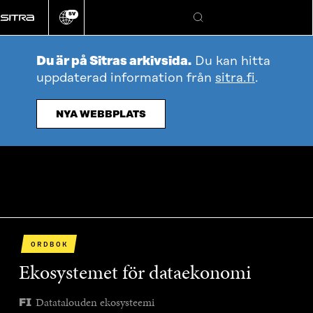
Gå
SV
direkt
Ändra
Sök
webbplatsens
till
språk
innehållet
Du är på Sitras arkivsida.
Du kan hitta
uppdaterad information från
sitra.fi
.
NYA WEBBPLATS
ORDBOK
Ekosystemet för dataekonomi
Datatalouden ekosysteemi
FI