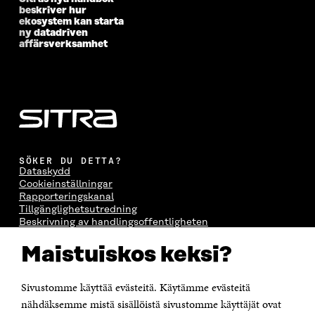
beskriver hur
ekosystem kan starta
ny datadriven
affärsverksamhet
SÖKER DU DETTA?
Dataskydd
Cookieinställningar
Rapporteringskanal
Tillgänglighetsutredning
Beskrivning av handlingsoffentligheten
Sitra's digitala kommunikation och webbtjänster
Maistuiskos keksi?
KONTAKTA OSS
Jubileumsfonden för Finlands självständighet Sitra
Sivustomme käyttää evästeitä. Käytämme evästeitä
Östersjögatan 11–13, PB 160,
nähdäksemme mistä sisällöistä sivustomme käyttäjät ovat
00181 Helsingfors