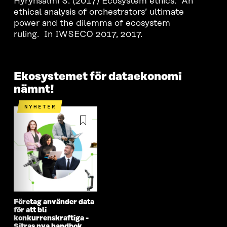
Hyrynsalmi S. (2017) Ecosystem ethics: An
ethical analysis of orchestrators’ ultimate
power and the dilemma of ecosystem
ruling. In IWSECO 2017, 2017.
Ekosystemet för dataekonomi
nämnt!
NYHETER
Företag använder data
för att bli
konkurrenskraftiga -
Sitras nya handbok