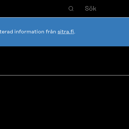
terad information från
sitra.fi
.