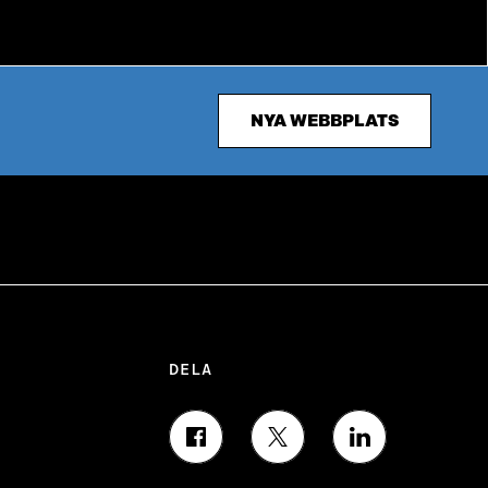
NYA WEBBPLATS
DELA
D
D
D
E
E
E