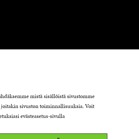
KONTAKTA OSS
Jubileumsfonden för Finlands
nähdäksemme mistä sisällöistä sivustomme
självständighet Sitra
joitakin sivuston toiminnallisuuksia. Voit
Östersjögatan 11–13, PB 160,
etuksiasi evästeasetus-sivulla
00181 Helsingfors
Tfn +358 294 618 991