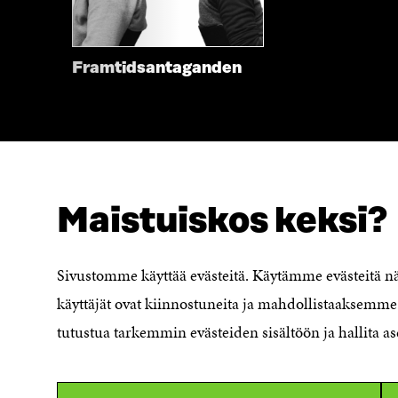
Framtidsantaganden
Maistuiskos keksi?
SÖKER DU DETTA?
Dataskydd
Sivustomme käyttää evästeitä. Käytämme evästeitä 
Cookieinställningar
käyttäjät ovat kiinnostuneita ja mahdollistaaksemme 
Rapporteringskanal
tutustua tarkemmin evästeiden sisältöön ja hallita as
Tillgänglighetsutredning
Beskrivning av
handlingsoffentligheten