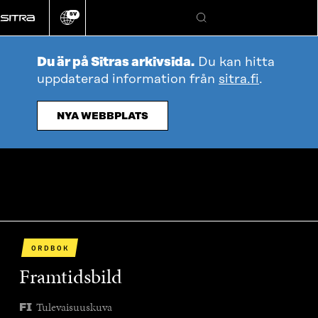
Gå
SV
direkt
Ändra
Sök
webbplatsens
till
språk
innehållet
Du är på Sitras arkivsida.
Du kan hitta
uppdaterad information från
sitra.fi
.
NYA WEBBPLATS
ORDBOK
Framtidsbild
Tulevaisuuskuva
FI