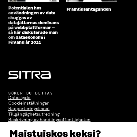
Potentialen hos
Framtidsantaganden
användningen av data
skuggas av
datajättarnas dominans
på webbplattformar –
så här diskuterade man
om dataekonomi i
Finland år 2021
SÖKER DU DETTA?
Dataskydd
Cookieinställningar
Rapporteringskanal
Tillgänglighetsutredning
Beskrivning av handlingsoffentligheten
Sitra's digitala kommunikation och webbtjänster
Maistuiskos keksi?