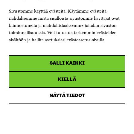
KONTAKTA OSS
Jubileumsfonden för Finlands självständighet Sitra
Sivustomme käyttää evästeitä. Käytämme evästeitä
Östersjögatan 11–13, PB 160,
nähdäksemme mistä sisällöistä sivustomme käyttäjät ovat
00181 Helsingfors
kiinnostuneita ja mahdollistaaksemme joitakin sivuston
Tfn +358 294 618 991
toiminnallisuuksia. Voit tutustua tarkemmin evästeiden
Personalens e-postadresser har formen:
sisältöön ja hallita asetuksiasi evästeasetus-sivulla
fornamn.efternamn@sitra.fi
KANALER
SALLI KAIKKI
Facebook
Öppnas
i
Linkedin
ett
KIELLÄ
Öppnas
nytt
i
fönster
Youtube
ett
Öppnas
NÄYTÄ TIEDOT
nytt
i
fönster
Instagram
ett
Öppnas
nytt
i
fönster
ett
nytt
fönster