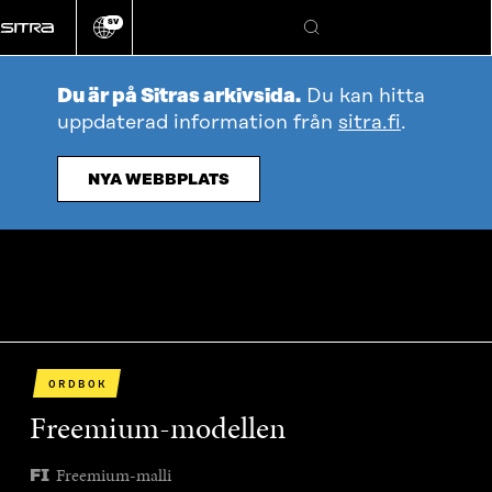
Gå
SV
direkt
Ändra
Sök
webbplatsens
till
språk
innehållet
Du är på Sitras arkivsida.
Du kan hitta
uppdaterad information från
sitra.fi
.
NYA WEBBPLATS
ORDBOK
Freemium-modellen
Freemium-malli
FI