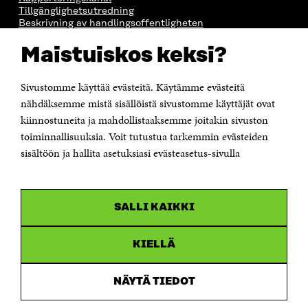
Tillgänglighetsutredning
Beskrivning av handlingsoffentligheten
Sitra's digitala kommunikation och webbtjänster
Maistuiskos keksi?
KONTAKTA OSS
Sivustomme käyttää evästeitä. Käytämme evästeitä
Jubileumsfonden för Finlands självständighet Sitra
Östersjögatan 11–13, PB 160,
nähdäksemme mistä sisällöistä sivustomme käyttäjät ovat
00181 Helsingfors
kiinnostuneita ja mahdollistaaksemme joitakin sivuston
Tfn +358 294 618 991
toiminnallisuuksia. Voit tutustua tarkemmin evästeiden
Personalens e-postadresser har formen:
sisältöön ja hallita asetuksiasi evästeasetus-sivulla
fornamn.efternamn@sitra.fi
KANALER
SALLI KAIKKI
Facebook
Öppnas
i
Linkedin
ett
KIELLÄ
Öppnas
nytt
i
fönster
Youtube
ett
Öppnas
NÄYTÄ TIEDOT
nytt
i
fönster
Instagram
ett
Öppnas