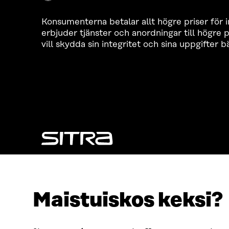
Konsumenterna betalar allt högre priser för 
erbjuder tjänster och anordningar till högre
vill skydda sin integritet och sina uppgifter b
SÖKER DU DETTA?
Dataskydd
Cookieinställningar
Maistuiskos keksi?
Rapporteringskanal
Tillgänglighetsutredning