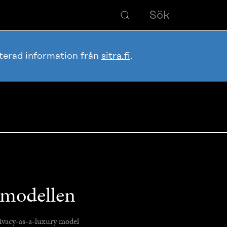
terad information från
sitra.fi
.
-modellen
ivacy-as-a-luxury model