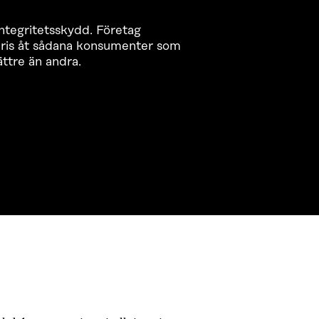
integritetsskydd. Företag
 pris åt sådana konsumenter som
ättre än andra.
KONTAKTA OSS
Jubileumsfonden för Finlands
självständighet Sitra
Östersjögatan 11–13, PB 160,
00181 Helsingfors