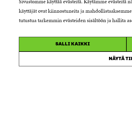
Sivustomme käyttää evästeitä. Käytämme evästeitä 
Beskrivning av
käyttäjät ovat kiinnostuneita ja mahdollistaaksemme 
handlingsoffentligheten
Sitra's digitala kommunikation och
tutustua tarkemmin evästeiden sisältöön ja hallita as
webbtjänster
SALLI KAIKKI
NÄYTÄ T