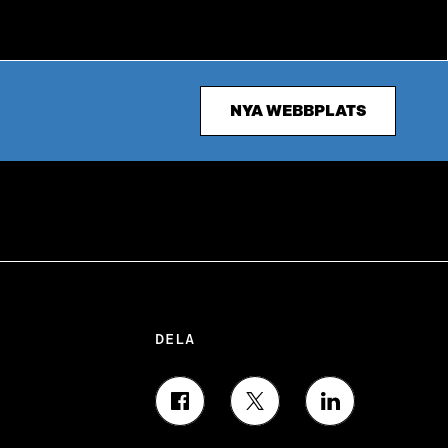
NYA WEBBPLATS
DELA
D
D
D
E
E
E