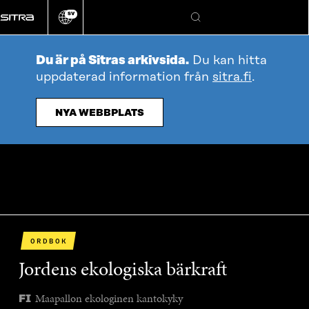
Gå
SV
direkt
Ändra
Sök
webbplatsens
till
språk
innehållet
Du är på Sitras arkivsida.
Du kan hitta
uppdaterad information från
sitra.fi
.
NYA WEBBPLATS
ORDBOK
Jordens ekologiska bärkraft
Maapallon ekologinen kantokyky
FI