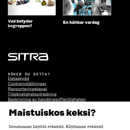
Vad betyder
En hållbar vardag
begreppen?
SÖKER DU DETTA?
Dataskydd
Cookieinställningar
Rapporteringskanal
Tillgänglighetsutredning
Beskrivning av handlingsoffentligheten
Sitra's digitala kommunikation och webbtjänster
Maistuiskos keksi?
KONTAKTA OSS
Jubileumsfonden för Finlands självständighet Sitra
Sivustomme käyttää evästeitä. Käytämme evästeitä