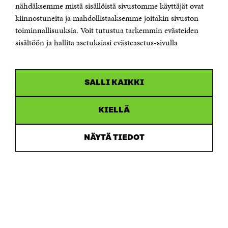
Östersjögatan 11–13, PB 160,
nähdäksemme mistä sisällöistä sivustomme käyttäjät ovat
00181 Helsingfors
kiinnostuneita ja mahdollistaaksemme joitakin sivuston
Tfn +358 294 618 991
toiminnallisuuksia. Voit tutustua tarkemmin evästeiden
Personalens e-postadresser har formen:
sisältöön ja hallita asetuksiasi evästeasetus-sivulla
fornamn.efternamn@sitra.fi
KANALER
SALLI KAIKKI
Facebook
Öppnas
i
Linkedin
ett
KIELLÄ
Öppnas
nytt
i
fönster
Youtube
ett
Öppnas
NÄYTÄ TIEDOT
nytt
i
fönster
Instagram
ett
Öppnas
nytt
i
fönster
ett
nytt
fönster