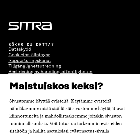
SÖKER DU DETTA?
Dataskydd
Cookieinställningar
Rapporteringskanal
Tillgänglighetsutredning
Beskrivning av handlingsoffentligheten
Sitra's digitala kommunikation och webbtjänster
Maistuiskos keksi?
KONTAKTA OSS
Jubileumsfonden för Finlands självständighet Sitra
Sivustomme käyttää evästeitä. Käytämme evästeitä
Östersjögatan 11–13, PB 160,
nähdäksemme mistä sisällöistä sivustomme käyttäjät ovat
00181 Helsingfors
kiinnostuneita ja mahdollistaaksemme joitakin sivuston
Tfn +358 294 618 991
toiminnallisuuksia. Voit tutustua tarkemmin evästeiden
Personalens e-postadresser har formen:
sisältöön ja hallita asetuksiasi evästeasetus-sivulla
fornamn.efternamn@sitra.fi