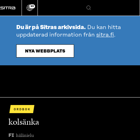
Gå
SV
direkt
Ändra
Sök
webbplatsens
till
språk
innehållet
Du är på Sitras arkivsida.
Du kan hitta
uppdaterad information från
sitra.fi
.
NYA WEBBPLATS
ORDBOK
kolsänka
hiilinielu
FI