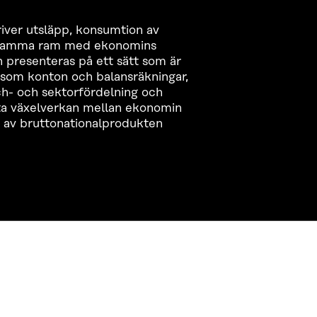
kriver utsläpp, konsumtion av
 i samma ram med ekonomins
h presenteras på ett sätt som är
som konton och balansräkningar,
h- och sektorfördelning och
äta växelverkan mellan ekonomin
n av bruttonationalprodukten
KONTAKTA OSS