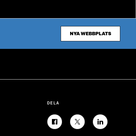
NYA WEBBPLATS
DELA
D
D
D
E
E
E