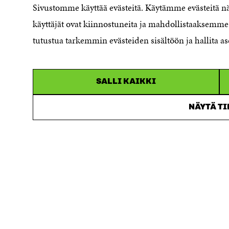
Dataskydd
Sivustomme käyttää evästeitä. Käytämme evästeitä 
Cookieinställningar
käyttäjät ovat kiinnostuneita ja mahdollistaaksemme 
Rapporteringskanal
tutustua tarkemmin evästeiden sisältöön ja hallita as
Tillgänglighetsutredning
Beskrivning av
handlingsoffentligheten
SALLI KAIKKI
Sitra's digitala kommunikation och
webbtjänster
NÄYTÄ T