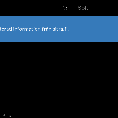
terad information från
sitra.fi
.
unting