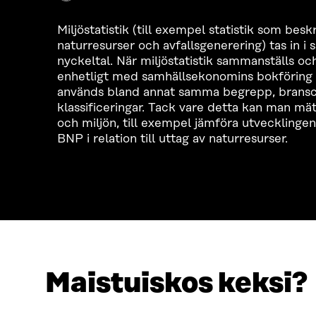
Miljöstatistik (till exempel statistik som bes
naturresurser och avfallsgenerering) tas in
nyckeltal. När miljöstatistik sammanställs oc
enhetligt med samhällsekonomins bokföring 
används bland annat samma begrepp, bransc
klassificeringar. Tack vare detta kan man m
och miljön, till exempel jämföra utvecklinge
BNP i relation till uttag av naturresurser.
Maistuiskos keksi?
SÖKER DU DETTA?