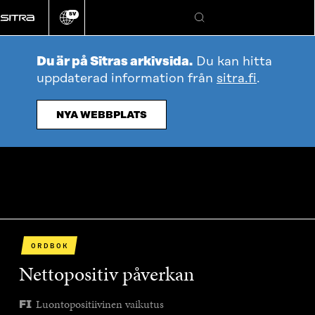
Gå
SV
direkt
Ändra
Sök
webbplatsens
till
språk
innehållet
Du är på Sitras arkivsida.
Du kan hitta
uppdaterad information från
sitra.fi
.
NYA WEBBPLATS
ORDBOK
Nettopositiv påverkan
Luontopositiivinen vaikutus
FI