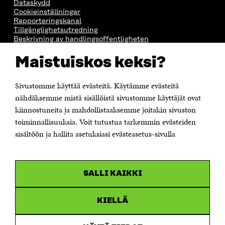
Dataskydd
Cookieinställningar
Rapporteringskanal
Tillgänglighetsutredning
Beskrivning av handlingsoffentligheten
Sitra's digitala kommunikation och webbtjänster
Maistuiskos keksi?
KONTAKTA OSS
Sivustomme käyttää evästeitä. Käytämme evästeitä
Jubileumsfonden för Finlands självständighet Sitra
Östersjögatan 11–13, PB 160,
nähdäksemme mistä sisällöistä sivustomme käyttäjät ovat
00181 Helsingfors
kiinnostuneita ja mahdollistaaksemme joitakin sivuston
Tfn +358 294 618 991
toiminnallisuuksia. Voit tutustua tarkemmin evästeiden
Personalens e-postadresser har formen:
sisältöön ja hallita asetuksiasi evästeasetus-sivulla
fornamn.efternamn@sitra.fi
KANALER
SALLI KAIKKI
Facebook
Öppnas
i
Linkedin
ett
KIELLÄ
Öppnas
nytt
i
fönster
Youtube
ett
Öppnas