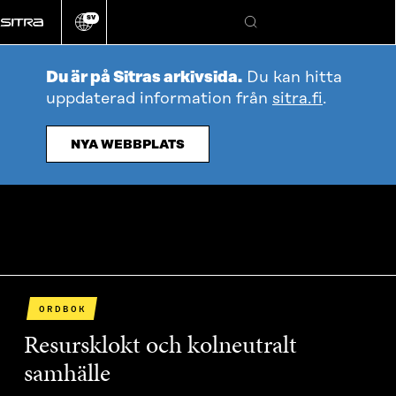
Gå
SV
direkt
Ändra
Sök
webbplatsens
till
språk
innehållet
Du är på Sitras arkivsida.
Du kan hitta
uppdaterad information från
sitra.fi
.
NYA WEBBPLATS
ORDBOK
Resursklokt och kolneutralt
samhälle