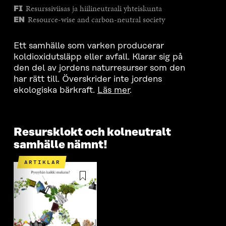
Resurssiviisas ja hiilineutraali yhteiskunta
FI
Resource-wise and carbon-neutral society
EN
Ett samhälle som varken producerar
koldioxidutsläpp eller avfall. Klarar sig på
den del av jordens naturresurser som den
har rätt till. Överskrider inte jordens
ekologiska bärkraft.
Läs mer
.
Resursklokt och kolneutralt
samhälle nämnt!
ARTIKLAR