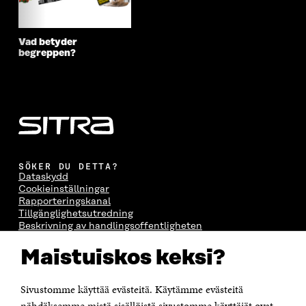
Vad betyder
begreppen?
SÖKER DU DETTA?
Dataskydd
Cookieinställningar
Rapporteringskanal
Tillgänglighetsutredning
Beskrivning av handlingsoffentligheten
Sitra's digitala kommunikation och webbtjänster
Maistuiskos keksi?
KONTAKTA OSS
Jubileumsfonden för Finlands självständighet Sitra
Sivustomme käyttää evästeitä. Käytämme evästeitä
Östersjögatan 11–13, PB 160,
nähdäksemme mistä sisällöistä sivustomme käyttäjät ovat