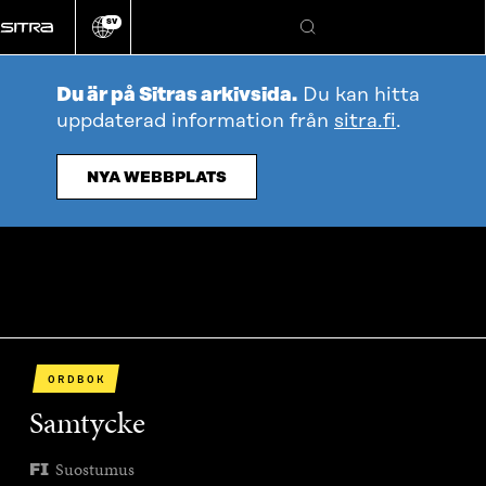
Gå
SV
direkt
Ändra
Sök
webbplatsens
till
språk
innehållet
Du är på Sitras arkivsida.
Du kan hitta
uppdaterad information från
sitra.fi
.
NYA WEBBPLATS
ORDBOK
Samtycke
Suostumus
FI