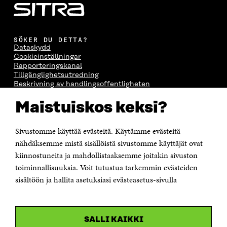
SÖKER DU DETTA?
Dataskydd
Cookieinställningar
Rapporteringskanal
Tillgänglighetsutredning
Beskrivning av handlingsoffentligheten
Sitra's digitala kommunikation och webbtjänster
Maistuiskos keksi?
KONTAKTA OSS
Sivustomme käyttää evästeitä. Käytämme evästeitä
Jubileumsfonden för Finlands självständighet Sitra
Östersjögatan 11–13, PB 160,
nähdäksemme mistä sisällöistä sivustomme käyttäjät ovat
00181 Helsingfors
kiinnostuneita ja mahdollistaaksemme joitakin sivuston
Tfn +358 294 618 991
toiminnallisuuksia. Voit tutustua tarkemmin evästeiden
Personalens e-postadresser har formen:
sisältöön ja hallita asetuksiasi evästeasetus-sivulla
fornamn.efternamn@sitra.fi
KANALER
SALLI KAIKKI
Facebook