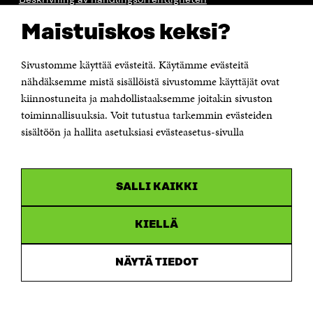
Beskrivning av handlingsoffentligheten
Sitra's digitala kommunikation och webbtjänster
Maistuiskos keksi?
KONTAKTA OSS
Sivustomme käyttää evästeitä. Käytämme evästeitä
Jubileumsfonden för Finlands självständighet Sitra
Östersjögatan 11–13, PB 160,
nähdäksemme mistä sisällöistä sivustomme käyttäjät ovat
00181 Helsingfors
kiinnostuneita ja mahdollistaaksemme joitakin sivuston
Tfn +358 294 618 991
toiminnallisuuksia. Voit tutustua tarkemmin evästeiden
Personalens e-postadresser har formen:
sisältöön ja hallita asetuksiasi evästeasetus-sivulla
fornamn.efternamn@sitra.fi
KANALER
SALLI KAIKKI
Facebook
Öppnas
i
Linkedin
ett
KIELLÄ
Öppnas
nytt
i
fönster
Youtube
ett
Öppnas
NÄYTÄ TIEDOT
nytt
i
fönster
Instagram
ett
Öppnas
nytt
i
fönster
ett