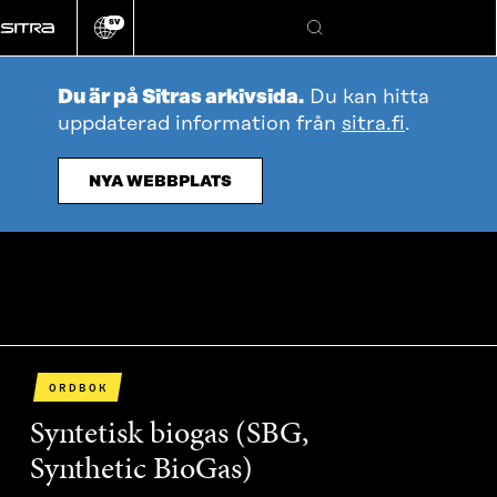
Gå
SV
direkt
Ändra
Sök
webbplatsens
till
språk
innehållet
Du är på Sitras arkivsida.
Du kan hitta
uppdaterad information från
sitra.fi
.
NYA WEBBPLATS
ORDBOK
Syntetisk biogas (SBG,
Synthetic BioGas)