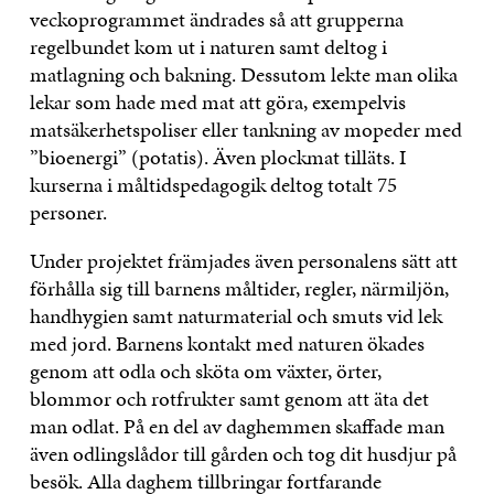
veckoprogrammet ändrades så att grupperna
regelbundet kom ut i naturen samt deltog i
matlagning och bakning. Dessutom lekte man olika
lekar som hade med mat att göra, exempelvis
matsäkerhetspoliser eller tankning av mopeder med
”bioenergi” (potatis). Även plockmat tilläts. I
kurserna i måltidspedagogik deltog totalt 75
personer.
Under projektet främjades även personalens sätt att
förhålla sig till barnens måltider, regler, närmiljön,
handhygien samt naturmaterial och smuts vid lek
med jord. Barnens kontakt med naturen ökades
genom att odla och sköta om växter, örter,
blommor och rotfrukter samt genom att äta det
man odlat. På en del av daghemmen skaffade man
även odlingslådor till gården och tog dit husdjur på
besök. Alla daghem tillbringar fortfarande