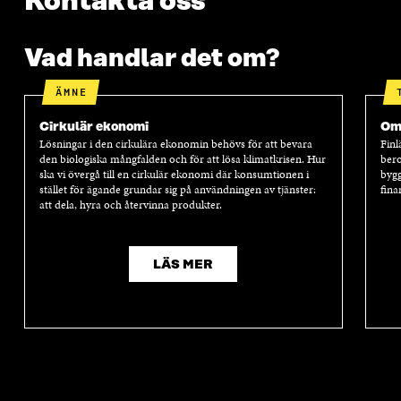
Kontakta oss
Vad handlar det om?
ÄMNE
Cirkulär ekonomi
Oms
Lösningar i den cirkulära ekonomin behövs för att bevara
Finl
den biologiska mångfalden och för att lösa klimatkrisen. Hur
bero
ska vi övergå till en cirkulär ekonomi där konsumtionen i
bygg
stället för ägande grundar sig på användningen av tjänster:
fina
att dela, hyra och återvinna produkter.
LÄS MER