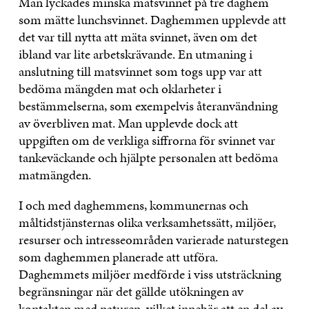
Man lyckades minska matsvinnet på tre daghem
som mätte lunchsvinnet. Daghemmen upplevde att
det var till nytta att mäta svinnet, även om det
ibland var lite arbetskrävande. En utmaning i
anslutning till matsvinnet som togs upp var att
bedöma mängden mat och oklarheter i
bestämmelserna, som exempelvis återanvändning
av överbliven mat. Man upplevde dock att
uppgiften om de verkliga siffrorna för svinnet var
tankeväckande och hjälpte personalen att bedöma
matmängden.
I och med daghemmens, kommunernas och
måltidstjänsternas olika verksamhetssätt, miljöer,
resurser och intresseområden varierade naturstegen
som daghemmen planerade att utföra.
Daghemmets miljöer medförde i viss utsträckning
begränsningar när det gällde utökningen av
kontakten med naturen, vilket innebär att en del av