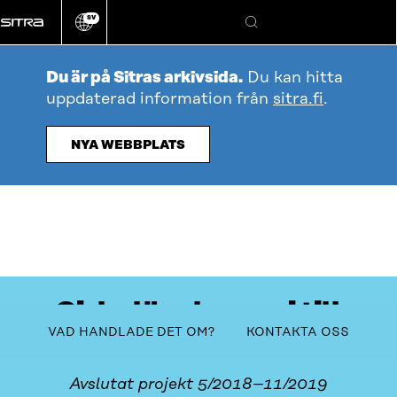
Gå
SV
direkt
Ändra
Sök
webbplatsens
till
språk
innehållet
Du är på Sitras arkivsida.
Du kan hitta
uppdaterad information från
sitra.fi
.
NYA WEBBPLATS
Cirkulär ekonomi till
Innehållsförteckning
VAD HANDLADE DET OM?
KONTAKTA OSS
vardagen i dagisen
Avslutat projekt 5/2018–11/2019