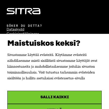
SÖKER DU DETTA?
Dataskydd
Cookieinställningar
Rapporteringskanal
Maistuiskos keksi?
Tillgänglighetsutredning
Beskrivning av handlingsoffentligheten
Sitra's digitala kommunikation och webbtjänster
Sivustomme käyttää evästeitä. Käytämme evästeitä
nähdäksemme mistä sisällöistä sivustomme käyttäjät ovat
KONTAKTA OSS
kiinnostuneita ja mahdollistaaksemme joitakin sivuston
Jubileumsfonden för Finlands självständighet Sitra
toiminnallisuuksia. Voit tutustua tarkemmin evästeiden
Östersjögatan 11–13, PB 160,
sisältöön ja hallita asetuksiasi evästeasetus-sivulla
00181 Helsingfors
Tfn +358 294 618 991
Personalens e-postadresser har formen:
fornamn.efternamn@sitra.fi
SALLI KAIKKI
KANALER