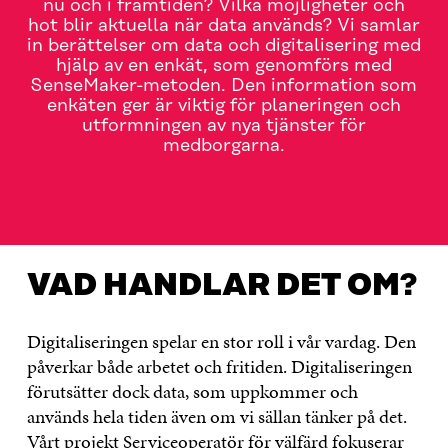
nu och i framtiden? Vilka möjligheter och
hot blir aktuella när data används? Vi samlar
in berättelser om data och digitalisering med
hjälp av en enkät, som genomförs med
SenseMaker-metoden. Den information som
enkäten ger är viktig för planeringen och
utformningen av nya tjänster för
medborgarna.
VAD HANDLAR DET OM?
AKTUELLT
KONTAKTA OS
VAD HANDLAR DET OM?
Digitaliseringen spelar en stor roll i vår vardag. Den
påverkar både arbetet och fritiden. Digitaliseringen
förutsätter dock data, som uppkommer och
används hela tiden även om vi sällan tänker på det.
Vårt projekt Serviceoperatör för välfärd fokuserar