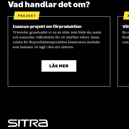
Vad handlar det om?
PROJEKT
Isaacus-projekt om förproduktion
Väl
Vi bereder grundandet av en ny aktör som både ska samla
En s
och samordna välfärdsdata för att utnyttjas vidare. Inom
fors
ramen för förproduktionsprojekten konstrueras moduler
saml
som kommer att ingå i den nya aktören.
LÄS MER