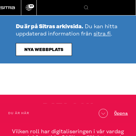
Gå
SV
direkt
Ändra
Sök
webbplatsens
till
språk
innehållet
Du är på Sitras arkivsida.
Du kan hitta
uppdaterad information från
sitra.fi
.
NYA WEBBPLATS
DATA OCH
Innehållsförteckning
Öppna
DU ÄR HÄR
DIGITALISERING
Vilken roll har digitaliseringen i vår vardag