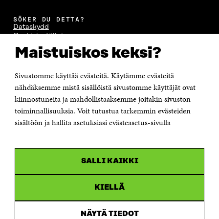
SÖKER DU DETTA?
Dataskydd
Cookieinställningar
Rapporteringskanal
Maistuiskos keksi?
Tillgänglighetsutredning
Beskrivning av handlingsoffentligheten
Sitra's digitala kommunikation och webbtjänster
Sivustomme käyttää evästeitä. Käytämme evästeitä
nähdäksemme mistä sisällöistä sivustomme käyttäjät ovat
kiinnostuneita ja mahdollistaaksemme joitakin sivuston
KONTAKTA OSS
Jubileumsfonden för Finlands självständighet Sitra
toiminnallisuuksia. Voit tutustua tarkemmin evästeiden
Östersjögatan 11–13, PB 160,
sisältöön ja hallita asetuksiasi evästeasetus-sivulla
00181 Helsingfors
Tfn +358 294 618 991
Personalens e-postadresser har formen:
fornamn.efternamn@sitra.fi
SALLI KAIKKI
KANALER
KIELLÄ
Facebook
Öppnas
i
NÄYTÄ TIEDOT
Linkedin
ett