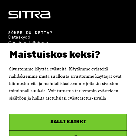
SÖKER DU DETTA?
Dataskydd
Cookieinställningar
Rapporteringskanal
Maistuiskos keksi?
Tillgänglighetsutredning
Beskrivning av handlingsoffentligheten
Sitra's digitala kommunikation och webbtjänster
Sivustomme käyttää evästeitä. Käytämme evästeitä
nähdäksemme mistä sisällöistä sivustomme käyttäjät ovat
KONTAKTA OSS
kiinnostuneita ja mahdollistaaksemme joitakin sivuston
Jubileumsfonden för Finlands självständighet Sitra
toiminnallisuuksia. Voit tutustua tarkemmin evästeiden
Östersjögatan 11–13, PB 160,
sisältöön ja hallita asetuksiasi evästeasetus-sivulla
00181 Helsingfors
Tfn +358 294 618 991
Personalens e-postadresser har formen:
fornamn.efternamn@sitra.fi
SALLI KAIKKI
KANALER