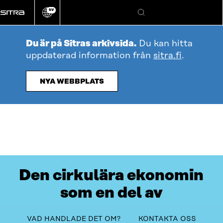
Gå
SV
direkt
Ändra
Sök
webbplatsens
till
språk
innehållet
Du är på Sitras arkivsida.
Du kan hitta
uppdaterad information från
sitra.fi
.
NYA WEBBPLATS
Den cirkulära ekonomin
som en del av
ingenjörernas
Innehållsförteckning
VAD HANDLADE DET OM?
KONTAKTA OSS