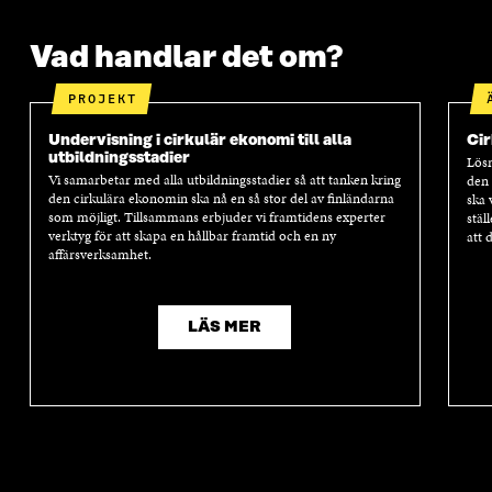
Vad handlar det om?
PROJEKT
Undervisning i cirkulär ekonomi till alla
Cir
utbildningsstadier
Lösn
Vi samarbetar med alla utbildningsstadier så att tanken kring
den 
den cirkulära ekonomin ska nå en så stor del av finländarna
ska 
som möjligt. Tillsammans erbjuder vi framtidens experter
stäl
verktyg för att skapa en hållbar framtid och en ny
att 
affärsverksamhet.
LÄS MER