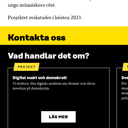
unga människors röst.
Projektet avslutades i hösten 2023.
Kontakta oss
Vad handlar det om?
PROJEKT
Digital makt och demokrati
Dem
Vi studerar den digitala maktens nya former och deras
För 
inverkan på demokratin.
demo
demo
pola
LÄS MER