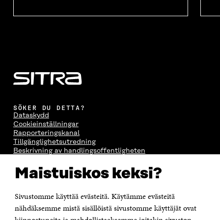
SÖKER DU DETTA?
Dataskydd
Cookieinställningar
Rapporteringskanal
Tillgänglighetsutredning
Beskrivning av handlingsoffentligheten
Sitra's digitala kommunikation och webbtjänster
Maistuiskos keksi?
KONTAKTA OSS
Jubileumsfonden för Finlands självständighet Sitra
Sivustomme käyttää evästeitä. Käytämme evästeitä
Östersjögatan 11–13, PB 160,
nähdäksemme mistä sisällöistä sivustomme käyttäjät ovat
00181 Helsingfors
kiinnostuneita ja mahdollistaaksemme joitakin sivuston