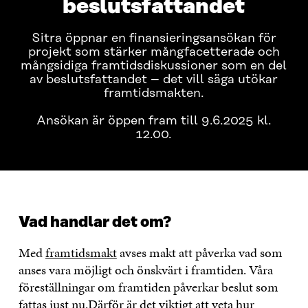
beslutsfattandet
Sitra öppnar en finansieringsansökan för
projekt som stärker mångfacetterade och
mångsidiga framtidsdiskussioner som en del
av beslutsfattandet – det vill säga utökar
framtidsmakten.
Ansökan är öppen fram till 9.6.2025 kl.
12.00.
Vad handlar det om?
Med
framtidsmakt
avses makt att påverka vad som
anses vara möjligt och önskvärt i framtiden. Våra
föreställningar om framtiden påverkar beslut som
fattas just nu.Därför är det viktigt att veta hur