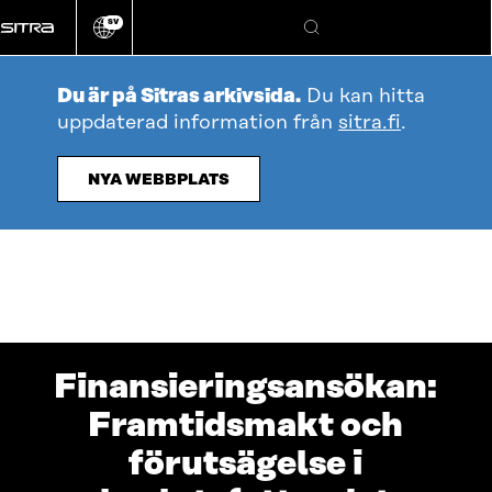
Gå
SV
direkt
Ändra
Sök
webbplatsens
till
språk
innehållet
Du är på Sitras arkivsida.
Du kan hitta
uppdaterad information från
sitra.fi
.
NYA WEBBPLATS
Finansieringsansökan:
Framtidsmakt och
förutsägelse i