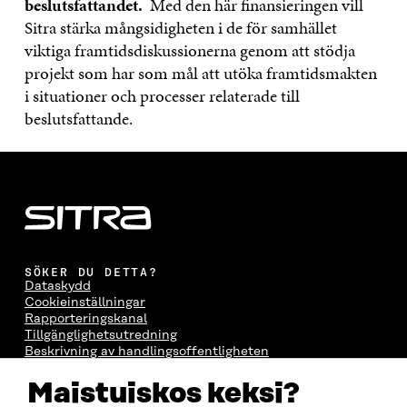
beslutsfattandet.
Med den här finansieringen vill
Sitra stärka mångsidigheten i de för samhället
viktiga framtidsdiskussionerna genom att stödja
projekt som har som mål att utöka framtidsmakten
i situationer och processer relaterade till
beslutsfattande.
SÖKER DU DETTA?
Dataskydd
Cookieinställningar
Rapporteringskanal
Tillgänglighetsutredning
Beskrivning av handlingsoffentligheten
Sitra's digitala kommunikation och webbtjänster
Maistuiskos keksi?