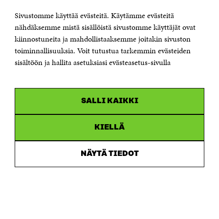
KONTAKTA OSS
Jubileumsfonden för Finlands självständighet Sitra
Sivustomme käyttää evästeitä. Käytämme evästeitä
Östersjögatan 11–13, PB 160,
nähdäksemme mistä sisällöistä sivustomme käyttäjät ovat
00181 Helsingfors
kiinnostuneita ja mahdollistaaksemme joitakin sivuston
Tfn +358 294 618 991
toiminnallisuuksia. Voit tutustua tarkemmin evästeiden
Personalens e-postadresser har formen:
sisältöön ja hallita asetuksiasi evästeasetus-sivulla
fornamn.efternamn@sitra.fi
KANALER
SALLI KAIKKI
Facebook
Öppnas
i
Linkedin
ett
KIELLÄ
Öppnas
nytt
i
fönster
Youtube
ett
Öppnas
NÄYTÄ TIEDOT
nytt
i
fönster
Instagram
ett
Öppnas
nytt
i
fönster
ett
nytt
fönster